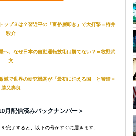
トップ３は？習近平の「富裕層叩き」で大打撃＝栫井
駿介
景へ。なぜ日本の自動運転技術は勝てない？＝牧野武
文
激減で世界の研究機関が「最初に消える国」と警鐘＝
勝又壽良
10月配信済みバックナンバー＞
続きを完了すると、以下の号がすぐに届きます。