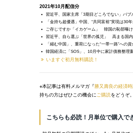
2021年10月配信分
習近平、国家主席「3期目どころでない」バブ
「金持ち超優遇」中国、“共同富裕”実現は30
ご存じですか「イカゲーム」 韓国の恥部曝け
習近平、自ら選ぶ「世界の孤児」 高まる国内
「縮む中国」、重荷になった“一帯一路”への
韓国経済に「SOS」、10月中に家計債務整理
いますぐ初月無料購読！
※本記事は有料メルマガ『
勝又壽良の経済時
持ちの方はぜひこの機会に
ご購読
をどうぞ
こちらも必読！月単位で購入で