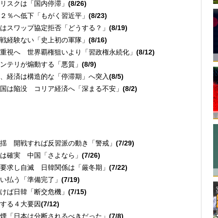
リスクは「国内停滞」
(8/26)
２％へ低下「もがく習近平」
(8/23)
はスワップ協定拒否「どうする？」
(8/19)
戦経験ない「史上初の軍隊」
(8/16)
重視へ 世界覇権狙いより「習政権永続化」
(8/12)
ンテリが煽動する「悪質」
(8/9)
、経済は構造的な「停滞期」へ突入
(8/5)
国は陥没 コリア経済へ「深まる不安」
(8/2)
揺 開戦すれば反習派の動き「警戒」
(7/29)
は確実 中国「さよなら」
(7/26)
要求し自滅 日韓関係は「厳冬期」
(7/22)
い払う「準備完了」
(7/19)
けば日韓「断交危機」
(7/15)
する４大要因
(7/12)
煙「日本は分断されるべきだった」
(7/8)