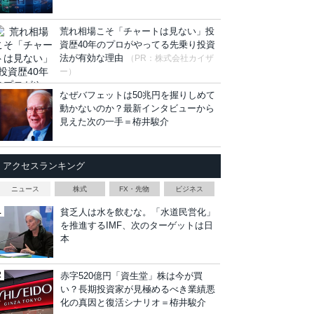
荒れ相場こそ「チャートは見ない」投
資歴40年のプロがやってる先乗り投資
法が有効な理由
（PR：株式会社カイザ
ー）
なぜバフェットは50兆円を握りしめて
動かないのか？最新インタビューから
見えた次の一手＝栫井駿介
アクセスランキング
ニュース
株式
FX・先物
ビジネス
貧乏人は水を飲むな。「水道民営化」
を推進するIMF、次のターゲットは日
本
赤字520億円「資生堂」株は今が買
い？長期投資家が見極めるべき業績悪
化の真因と復活シナリオ＝栫井駿介