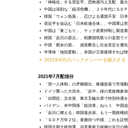
「神格化」する習近平、恐怖感与え支配 最大
中国は深刻な「経済危機」、２０年代にＧＤＰ
韓国「ウォン急落」、忍びよる通貨不安 日本
習近平を追込む「日米欧連合体」、中国軍は実
中国は「巣ごもり」、テック産業抑制し製造業
韓国「反日の原点」、戦勝国気取りの妄想でイ
中国「窮余の策」 成長断念し社会安定を優先
半導体「地殻変動」、米国が王座復帰すれば韓
2021年8月のバックナンバーを購入する
2021年7月配信分
「習一人体制」の矛楯噴出、株価急落で市場動
ドイツ襲った大洪水、「反中」緑の党政権参加
「自閉症」文在寅、東京五輪出席で特別待遇を
バイデン、米中関係「総決算」ねらう 中国追
「反日に燃える」韓国進歩派、もう一期政権続
「ＧＤＰ万年２位」衰微待つ中国、これを証明
韓国次期大統領選、与党最有力候補が反日の狼