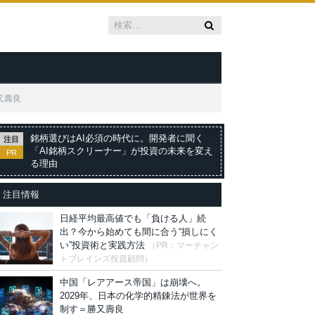
又壽良
銘柄選びはAI必須の時代に。開発者に聞く
注目
「AI銘柄スクリーナー」が投資の未来を変え
PR
る理由
注目情報
日経平均最高値でも「負ける人」続
出？今から始めても間に合う“損しにく
い”投資術と実践方法
（PR：マーチャン
トブレインズ投資顧問）
中国「レアアース帝国」は崩壊へ。
2029年、日本の化学的精錬法が世界を
制す＝勝又壽良