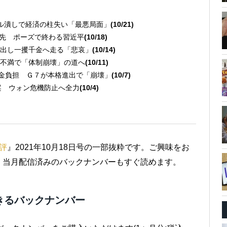
ル潰しで経済の柱失い「最悪局面」
(10/21)
年先 ポーズで終わる習近平
(10/18)
出し一攫千金へ走る「悲哀」
(10/14)
不満で「体制崩壊」の道へ
(10/11)
資金負担 Ｇ７が本格進出で「崩壊」
(10/7)
案 ウォン危機防止へ全力
(10/4)
評
』2021年10月18日号の一部抜粋です。ご興味をお
。当月配信済みのバックナンバーもすぐ読めます。
きるバックナンバー