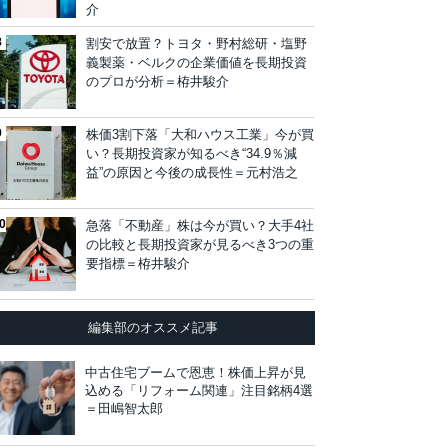
介
割安で放置？トヨタ・野村総研・塩野
義製薬・ベルクの企業価値を長期投資
のプロが分析＝栫井駿介
株価3割下落「大和ハウス工業」今が買
い？長期投資家が知るべき“34.9％減
益”の原因と今後の成長性＝元村浩之
急落「不動産」株は今が買い？大手4社
の比較と長期投資家が見るべき3つの重
要指標＝栫井駿介
編集部のオススメ記事
中古住宅ブームで恩恵！株価上昇が見
込める「リフォーム関連」注目銘柄4選
＝田嶋智太郎