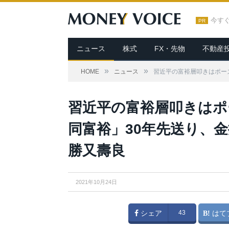
今す
PR
ニュース
株式
FX・先物
不動産
»
»
HOME
ニュース
習近平の富裕層叩きはポー
習近平の富裕層叩きはポ
同富裕」30年先送り、
勝又壽良
2021年10月24日
シェア
43
はて