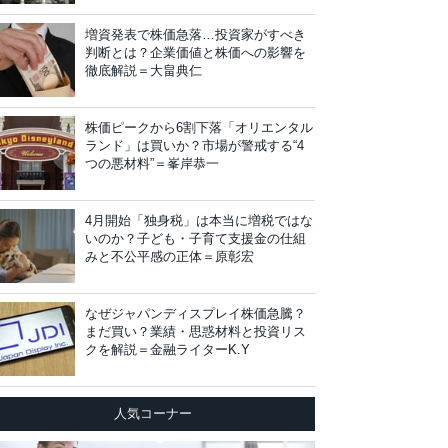
増資発表で株価急落…投資家がすべき
判断とは？企業価値と株価への影響を
徹底解説＝大畠典仁
株価ピークから6割下落「オリエンタル
ランド」は買いか？市場が警戒する“4
つの悪材料”＝峯岸恭一
4月開始「独身税」は本当に増税ではな
いのか？子ども・子育て支援金の仕組
みと不公平感の正体＝原彰宏
なぜジャパンディスプレイ株価急騰？
まだ買い？業績・思惑材料と投資リス
クを解説＝金融ライターK.Y
人気コーナー