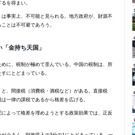
ざるを得まい。
）は事実上、不可能と見られる。地方政府が、財源不
ることは不可避であろう。
い「金持ち天国」
ために、税制が極めて歪んでいる。中国の税制は、所
たすにとどまっている。
）と、間接税（消費税・酒税など）がある。直接税
税は一律の課税であるから格差を広げる。
配によって格差を埋めようとする政策効果では、正反
が小さく、財政収入の3分の1にとどまっている。一