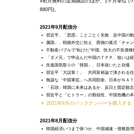
※初月無料の定期購読のほか、1ヶ月単位で
880円)。
2021年9月配信分
習近平、「思惑」ことごとく失敗 反中国の動
属国」、戦狼外交に怯え 西側の孤児「チャン
不動産バブルで“転けた”中国、恒大の不良債
「ダメ元」で申込んだ中国のＴＰＰ、狙いは経
先進国気取りの「韓国」、日本抜いたと自慢 
習近平「大誤算！」 共同富裕論で潰される住
無謀な「中国軍拡」へ共同防衛、日本がＮＡＴ
「石頭」韓国に未来はあるか、反日と固定観念
習近平と「ヒトラー」の類似性、中国危機の本
2021年9月のバックナンバーを購入する
2021年8月配信分
韓国経済いつまで保つか、中国減速・債務急増