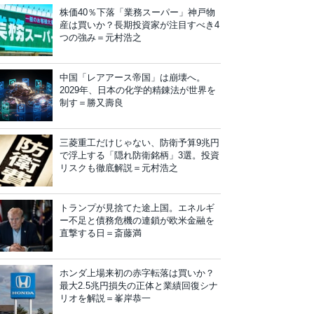
株価40％下落「業務スーパー」神戸物
産は買いか？長期投資家が注目すべき4
つの強み＝元村浩之
中国「レアアース帝国」は崩壊へ。
2029年、日本の化学的精錬法が世界を
制す＝勝又壽良
三菱重工だけじゃない、防衛予算9兆円
で浮上する「隠れ防衛銘柄」3選。投資
リスクも徹底解説＝元村浩之
トランプが見捨てた途上国。エネルギ
ー不足と債務危機の連鎖が欧米金融を
直撃する日＝斎藤満
ホンダ上場来初の赤字転落は買いか？
最大2.5兆円損失の正体と業績回復シナ
リオを解説＝峯岸恭一