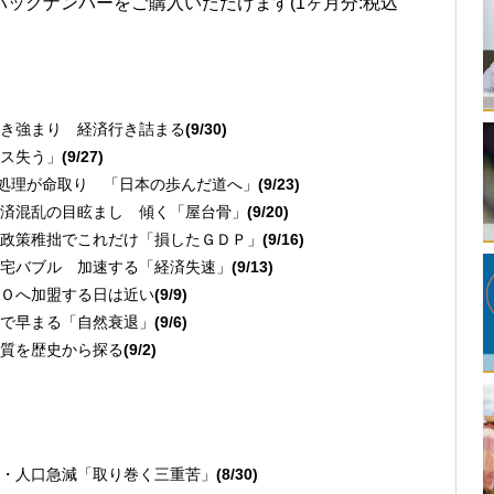
バックナンバーをご購入いただけます(1ヶ月分:税込
き強まり 経済行き詰まる
(9/30)
ス失う」
(9/27)
権処理が命取り 「日本の歩んだ道へ」
(9/23)
済混乱の目眩まし 傾く「屋台骨」
(9/20)
政策稚拙でこれだけ「損したＧＤＰ」
(9/16)
宅バブル 加速する「経済失速」
(9/13)
Ｏへ加盟する日は近い
(9/9)
で早まる「自然衰退」
(9/6)
質を歴史から探る
(9/2)
・人口急減「取り巻く三重苦」
(8/30)