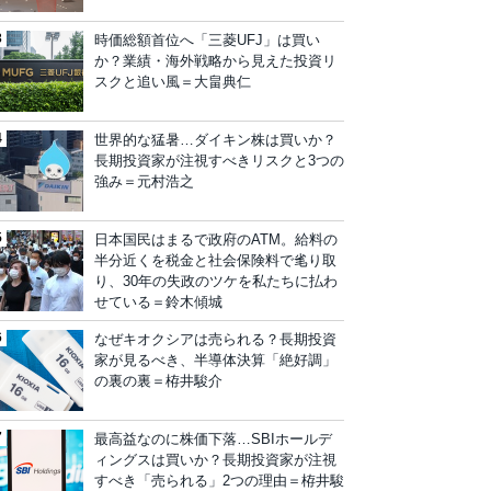
時価総額首位へ「三菱UFJ」は買い
か？業績・海外戦略から見えた投資リ
スクと追い風＝大畠典仁
世界的な猛暑…ダイキン株は買いか？
長期投資家が注視すべきリスクと3つの
強み＝元村浩之
日本国民はまるで政府のATM。給料の
半分近くを税金と社会保険料で毟り取
り、30年の失政のツケを私たちに払わ
せている＝鈴木傾城
なぜキオクシアは売られる？長期投資
家が見るべき、半導体決算「絶好調」
の裏の裏＝栫井駿介
最高益なのに株価下落…SBIホールデ
ィングスは買いか？長期投資家が注視
すべき「売られる」2つの理由＝栫井駿