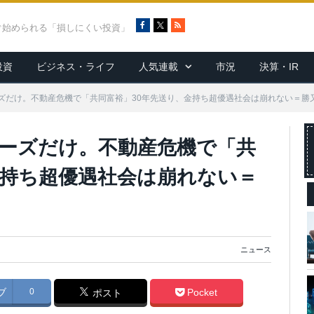
F
X
R
ぐ始められる「損しにくい投資」
a
S
c
S
投資
ビジネス・ライフ
人気連載
市況
決算・IR
e
b
o
ズだけ。不動産危機で「共同富裕」30年先送り、金持ち超優遇社会は崩れない＝勝
o
k
ーズだけ。不動産危機で「共
金持ち超優遇社会は崩れない＝
ニュース
ブ
0
Pocket
ポスト