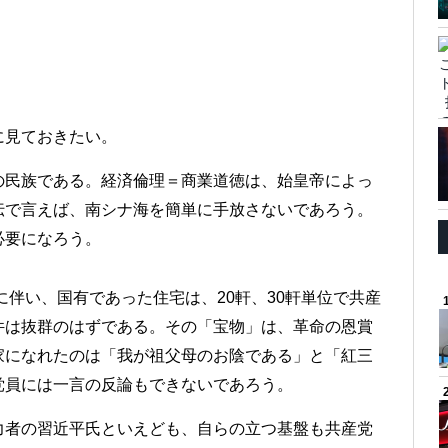
に見ておきたい。
の民族である。経済倫理＝商業道徳は、始皇帝によっ
伝で言えば、南シナ海を簡単に手放さないであろう。
必要になろう。
に伴い、国有であった住宅は、20軒、30軒単位で共産
件は抜群のはずである。その「宝物」は、革命の恩賞
家になれたのは「我が祖父母のお陰である」と「紅三
党員には一言の反論もできないであろう。
力者の習近平氏といえども、自らの立つ基盤も共産党