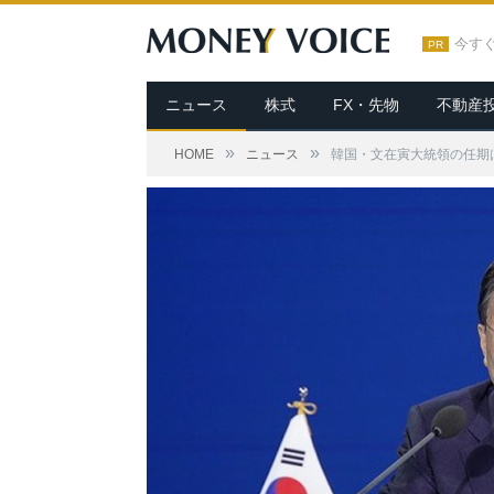
今す
PR
ニュース
株式
FX・先物
不動産
»
»
HOME
ニュース
韓国・文在寅大統領の任期