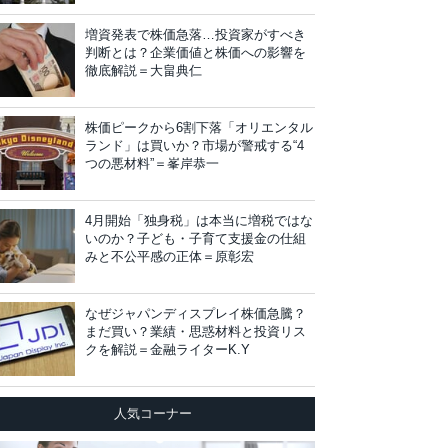
増資発表で株価急落…投資家がすべき
判断とは？企業価値と株価への影響を
徹底解説＝大畠典仁
株価ピークから6割下落「オリエンタル
ランド」は買いか？市場が警戒する“4
つの悪材料”＝峯岸恭一
4月開始「独身税」は本当に増税ではな
いのか？子ども・子育て支援金の仕組
みと不公平感の正体＝原彰宏
なぜジャパンディスプレイ株価急騰？
まだ買い？業績・思惑材料と投資リス
クを解説＝金融ライターK.Y
人気コーナー