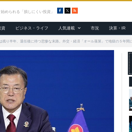
F
X
R
ぐ始められる「損しにくい投資」
a
S
c
S
投資
ビジネス・ライフ
人気連載
市況
決算・IR
e
b
o
は残り半年、退任後に待つ悲惨な末路。外交・経済「オール落第」で地獄の５年間
o
k