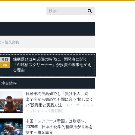
に＝勝又壽良
銘柄選びはAI必須の時代に。開発者に聞く
注目
「AI銘柄スクリーナー」が投資の未来を変え
PR
る理由
注目情報
日経平均最高値でも「負ける人」続
出？今から始めても間に合う“損しにく
い”投資術と実践方法
（PR：マーチャン
トブレインズ投資顧問）
中国「レアアース帝国」は崩壊へ。
2029年、日本の化学的精錬法が世界を
制す＝勝又壽良