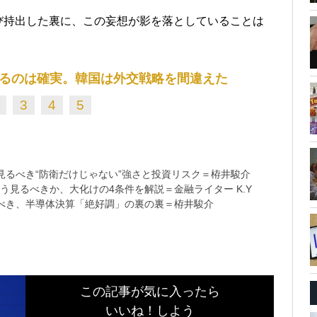
び持出した裏に、この妄想が影を落としていることは
るのは確実。韓国は外交戦略を間違えた
3
4
5
るべき“防衛だけじゃない”強さと投資リスク＝栫井駿介
う見るべきか、大化けの4条件を解説＝金融ライター K.Y
べき、半導体決算「絶好調」の裏の裏＝栫井駿介
この記事が気に入ったら
いいね！しよう