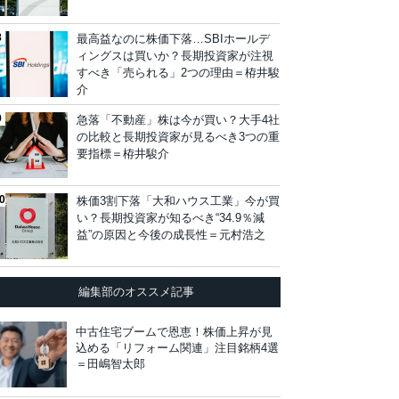
最高益なのに株価下落…SBIホールデ
ィングスは買いか？長期投資家が注視
すべき「売られる」2つの理由＝栫井駿
介
急落「不動産」株は今が買い？大手4社
の比較と長期投資家が見るべき3つの重
要指標＝栫井駿介
株価3割下落「大和ハウス工業」今が買
い？長期投資家が知るべき“34.9％減
益”の原因と今後の成長性＝元村浩之
編集部のオススメ記事
中古住宅ブームで恩恵！株価上昇が見
込める「リフォーム関連」注目銘柄4選
＝田嶋智太郎