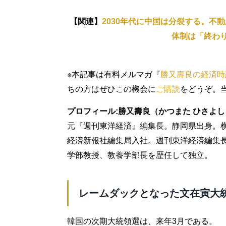
【関連】
2030年代に中国は分裂する。不
体制は「終わ
※本記事は有料メルマガ『
勝又壽良の経済時
ちの方はぜひこの機会に
ご購読
をどうぞ。
プロフィール:勝又壽良（かつまた ひさよし
元『週刊東洋経済』編集長。静岡県出身。横
経済新報社編集局入社。週刊東洋経済編集
学部教授、教養学部長を歴任して独立。
レームダックとなった文在寅大
韓国の次期大統領選は、来年3月である。