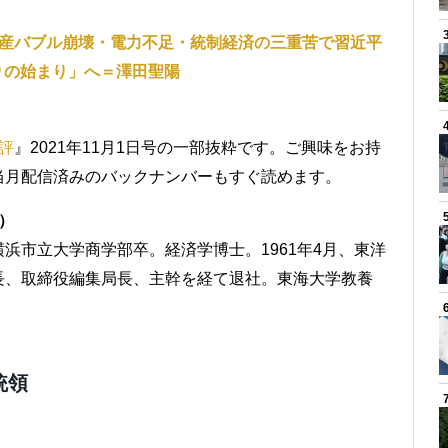
動産バブル崩壊・電力不足・統制経済の三重苦で習近平
りの始まり」へ＝澤田聖陽
評
』2021年11月1日号の一部抜粋です。ご興味をお持
当月配信済みのバックナンバーもすぐ読めます。
）
浜市立大学商学部卒。経済学博士。1961年4月、東洋
長、取締役編集局長、主幹を経て退社。東海大学教養
統領