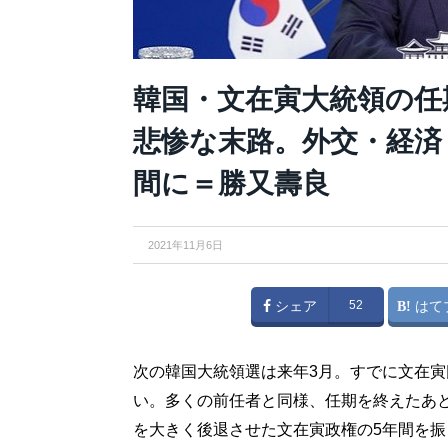
韓国・文在寅大統領の任
悲惨な末路。外交・経済
間に＝勝又壽良
2021年11月6日
シェア
52
はて
次の韓国大統領選は来年3月。すでに文在
い。多くの前任者と同様、任期を終えたあ
を大きく後退させた文在寅政権の5年間を振