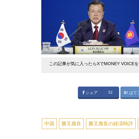
この記事が気に入ったらXでMONEY VOICE
シェア
52
はて
中国
勝又壽良
勝又壽良の経済時評