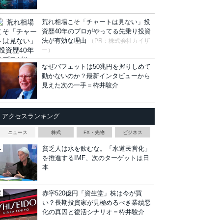
荒れ相場こそ「チャートは見ない」投
資歴40年のプロがやってる先乗り投資
法が有効な理由
（PR：株式会社カイザ
ー）
なぜバフェットは50兆円を握りしめて
動かないのか？最新インタビューから
見えた次の一手＝栫井駿介
アクセスランキング
ニュース
株式
FX・先物
ビジネス
貧乏人は水を飲むな。「水道民営化」
を推進するIMF、次のターゲットは日
本
赤字520億円「資生堂」株は今が買
い？長期投資家が見極めるべき業績悪
化の真因と復活シナリオ＝栫井駿介