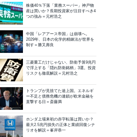
株価40％下落「業務スーパー」神戸物
産は買いか？長期投資家が注目すべき4
つの強み＝元村浩之
中国「レアアース帝国」は崩壊へ。
2029年、日本の化学的精錬法が世界を
制す＝勝又壽良
三菱重工だけじゃない、防衛予算9兆円
で浮上する「隠れ防衛銘柄」3選。投資
リスクも徹底解説＝元村浩之
トランプが見捨てた途上国。エネルギ
ー不足と債務危機の連鎖が欧米金融を
直撃する日＝斎藤満
ホンダ上場来初の赤字転落は買いか？
最大2.5兆円損失の正体と業績回復シナ
リオを解説＝峯岸恭一