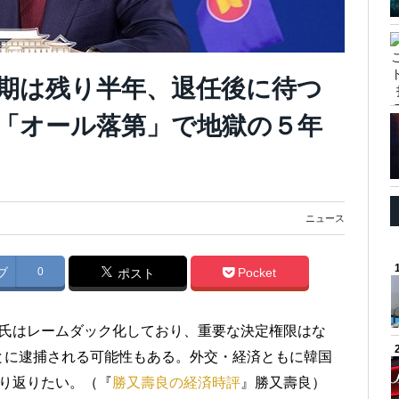
期は残り半年、退任後に待つ
「オール落第」で地獄の５年
ニュース
ブ
0
Pocket
ポスト
寅氏はレームダック化しており、重要な決定権限はな
とに逮捕される可能性もある。外交・経済ともに韓国
り返りたい。（『
勝又壽良の経済時評
』勝又壽良）