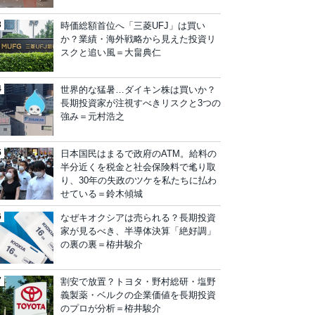
時価総額首位へ「三菱UFJ」は買い
か？業績・海外戦略から見えた投資リ
スクと追い風＝大畠典仁
世界的な猛暑…ダイキン株は買いか？
長期投資家が注視すべきリスクと3つの
強み＝元村浩之
日本国民はまるで政府のATM。給料の
半分近くを税金と社会保険料で毟り取
り、30年の失政のツケを私たちに払わ
せている＝鈴木傾城
なぜキオクシアは売られる？長期投資
家が見るべき、半導体決算「絶好調」
の裏の裏＝栫井駿介
割安で放置？トヨタ・野村総研・塩野
義製薬・ベルクの企業価値を長期投資
のプロが分析＝栫井駿介