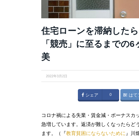
住宅ローンを滞納したら
「競売」に至るまでの6
美
2022年3月2日
シェア
0
はて
コロナ禍による失業・賃金減・ボーナスカ
急増しています。返済が難しくなったらど
ます。（『
教育貧困にならないために
』川