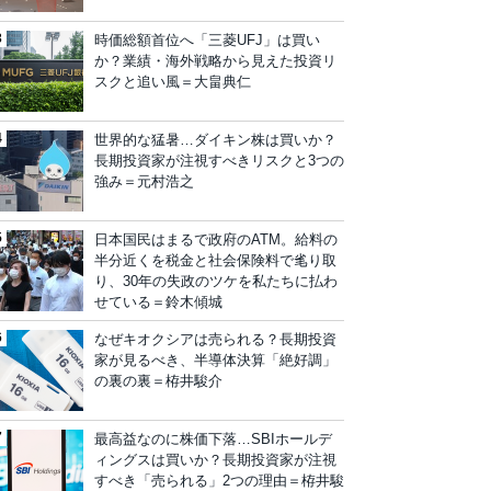
時価総額首位へ「三菱UFJ」は買い
か？業績・海外戦略から見えた投資リ
スクと追い風＝大畠典仁
世界的な猛暑…ダイキン株は買いか？
長期投資家が注視すべきリスクと3つの
強み＝元村浩之
日本国民はまるで政府のATM。給料の
半分近くを税金と社会保険料で毟り取
り、30年の失政のツケを私たちに払わ
せている＝鈴木傾城
なぜキオクシアは売られる？長期投資
家が見るべき、半導体決算「絶好調」
の裏の裏＝栫井駿介
最高益なのに株価下落…SBIホールデ
ィングスは買いか？長期投資家が注視
すべき「売られる」2つの理由＝栫井駿