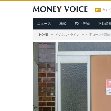
今す
PR
ニュース
株式
FX・先物
不動産
»
»
HOME
ビジネス・ライフ
住宅ローンを滞納