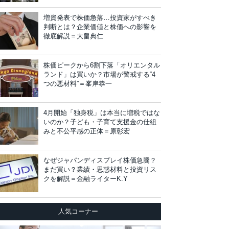
増資発表で株価急落…投資家がすべき
判断とは？企業価値と株価への影響を
徹底解説＝大畠典仁
株価ピークから6割下落「オリエンタル
ランド」は買いか？市場が警戒する“4
つの悪材料”＝峯岸恭一
4月開始「独身税」は本当に増税ではな
いのか？子ども・子育て支援金の仕組
みと不公平感の正体＝原彰宏
なぜジャパンディスプレイ株価急騰？
まだ買い？業績・思惑材料と投資リス
クを解説＝金融ライターK.Y
人気コーナー