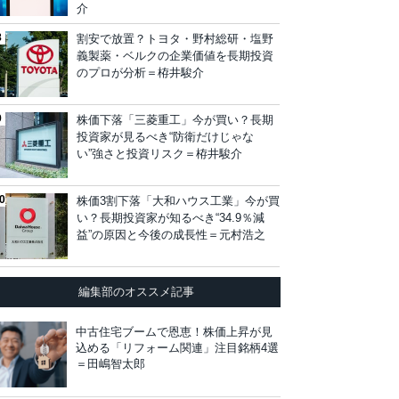
介
割安で放置？トヨタ・野村総研・塩野
義製薬・ベルクの企業価値を長期投資
のプロが分析＝栫井駿介
株価下落「三菱重工」今が買い？長期
投資家が見るべき“防衛だけじゃな
い”強さと投資リスク＝栫井駿介
株価3割下落「大和ハウス工業」今が買
い？長期投資家が知るべき“34.9％減
益”の原因と今後の成長性＝元村浩之
編集部のオススメ記事
中古住宅ブームで恩恵！株価上昇が見
込める「リフォーム関連」注目銘柄4選
＝田嶋智太郎