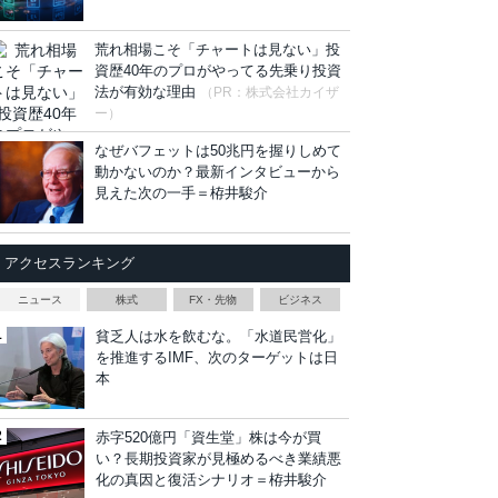
荒れ相場こそ「チャートは見ない」投
資歴40年のプロがやってる先乗り投資
法が有効な理由
（PR：株式会社カイザ
ー）
なぜバフェットは50兆円を握りしめて
動かないのか？最新インタビューから
見えた次の一手＝栫井駿介
アクセスランキング
ニュース
株式
FX・先物
ビジネス
貧乏人は水を飲むな。「水道民営化」
を推進するIMF、次のターゲットは日
本
赤字520億円「資生堂」株は今が買
い？長期投資家が見極めるべき業績悪
化の真因と復活シナリオ＝栫井駿介