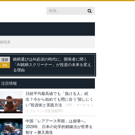
畑明美
銘柄選びはAI必須の時代に。開発者に聞く
注目
「AI銘柄スクリーナー」が投資の未来を変え
PR
る理由
注目情報
日経平均最高値でも「負ける人」続
出？今から始めても間に合う“損しにく
い”投資術と実践方法
（PR：マーチャン
トブレインズ投資顧問）
中国「レアアース帝国」は崩壊へ。
2029年、日本の化学的精錬法が世界を
制す＝勝又壽良