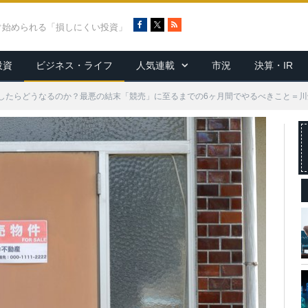
F
X
R
ぐ始められる「損しにくい投資」
a
S
c
S
投資
ビジネス・ライフ
人気連載
市況
決算・IR
e
b
o
したらどうなるのか？最悪の結末「競売」に至るまでの6ヶ月間でやるべきこと＝川
o
k