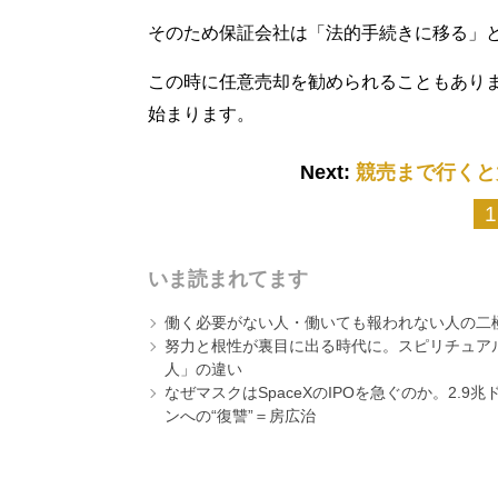
そのため保証会社は「法的手続きに移る」
この時に任意売却を勧められることもあり
始まります。
Next:
競売まで行くと
1
いま読まれてます
働く必要がない人・働いても報われない人の二
努力と根性が裏目に出る時代に。スピリチュアル
人」の違い
なぜマスクはSpaceXのIPOを急ぐのか。2.
ンへの“復讐”＝房広治