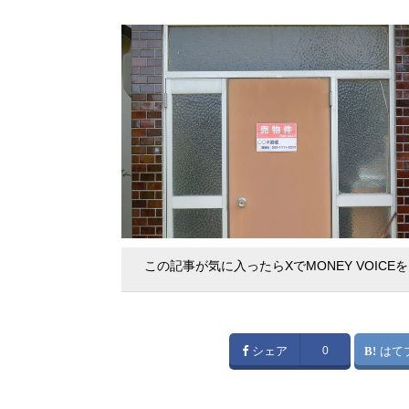
この記事が気に入ったらXでMONEY VOICE
シェア
0
はて