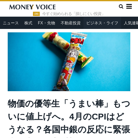
»
»
HOME
ビジネス・ライフ
物価の優等生「うまい棒」もつい
に値上げへ。4月のCPIはどうなる？各国中銀の反応に緊張走る市場
今すぐ始められる「損しにくい投資」
PR
＝高梨彰
ニュース
株式
FX・先物
不動産投資
ビジネス・ライフ
人気連
物価の優等生「うまい棒」もつ
いに値上げへ。4月のCPIはど
うなる？各国中銀の反応に緊張