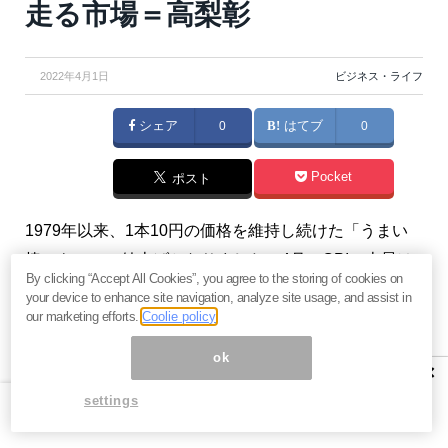
走る市場＝高梨彰
2022年4月1日
ビジネス・ライフ
シェア
0
はてブ
0
Pocket
ポスト
1979年以来、1本10円の価格を維持し続けた「うまい
棒」もついに値上げとなりました。4月のCPIの上昇は
By clicking “Accept All Cookies”, you agree to the storing of cookies on
必至となりそうですが、数値が公表される5月に向けて
your device to enhance site navigation, analyze site usage, and assist in
市場の緊張感は高まりそうです。（『
徒然なる古今東
our marketing efforts.
Coolie policy
西
』高梨彰）
ok
×
settings
【関連】
無駄の塊「生命保険」なぜ欧米より3倍も高
い？保険会社のボッタクリと偽りの“相互扶助”に気づ