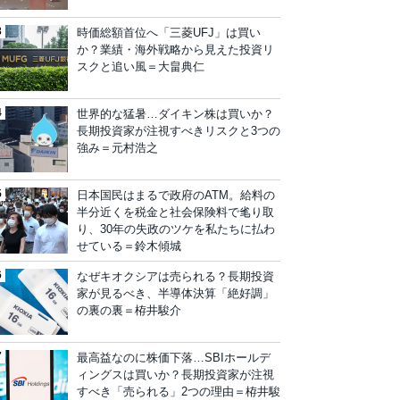
時価総額首位へ「三菱UFJ」は買い
か？業績・海外戦略から見えた投資リ
スクと追い風＝大畠典仁
世界的な猛暑…ダイキン株は買いか？
長期投資家が注視すべきリスクと3つの
強み＝元村浩之
日本国民はまるで政府のATM。給料の
半分近くを税金と社会保険料で毟り取
り、30年の失政のツケを私たちに払わ
せている＝鈴木傾城
なぜキオクシアは売られる？長期投資
家が見るべき、半導体決算「絶好調」
の裏の裏＝栫井駿介
最高益なのに株価下落…SBIホールデ
ィングスは買いか？長期投資家が注視
すべき「売られる」2つの理由＝栫井駿