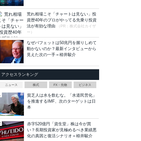
荒れ相場こそ「チャートは見ない」投
資歴40年のプロがやってる先乗り投資
法が有効な理由
（PR：株式会社カイザ
ー）
なぜバフェットは50兆円を握りしめて
動かないのか？最新インタビューから
見えた次の一手＝栫井駿介
アクセスランキング
ニュース
株式
FX・先物
ビジネス
貧乏人は水を飲むな。「水道民営化」
を推進するIMF、次のターゲットは日
本
赤字520億円「資生堂」株は今が買
い？長期投資家が見極めるべき業績悪
化の真因と復活シナリオ＝栫井駿介