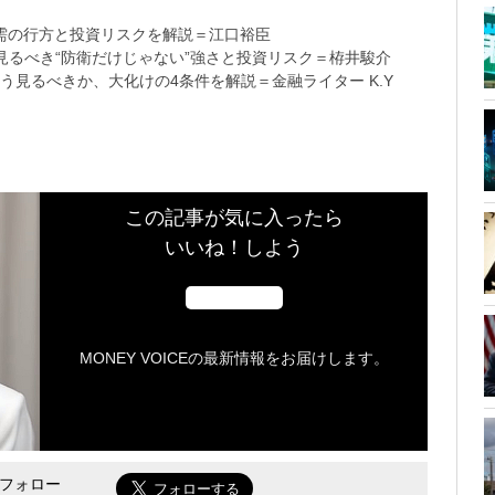
需の行方と投資リスクを解説＝江口裕臣
るべき“防衛だけじゃない”強さと投資リスク＝栫井駿介
う見るべきか、大化けの4条件を解説＝金融ライター K.Y
この記事が気に入ったら
いいね！しよう
MONEY VOICEの最新情報をお届けします。
をフォロー