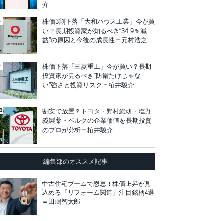
介
株価3割下落「大和ハウス工業」今が買
い？長期投資家が知るべき“34.9％減
益”の原因と今後の成長性＝元村浩之
株価下落「三菱重工」今が買い？長期
投資家が見るべき“防衛だけじゃな
い”強さと投資リスク＝栫井駿介
割安で放置？トヨタ・野村総研・塩野
義製薬・ベルクの企業価値を長期投資
のプロが分析＝栫井駿介
編集部のオススメ記事
中古住宅ブームで恩恵！株価上昇が見
込める「リフォーム関連」注目銘柄4選
＝田嶋智太郎