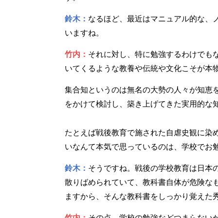
鈴木：
なるほど、最近はマニュアル的な、
いますね。
竹内：
それに対し、特に勉強するわけでも
いてくるような教養や伝統や文化こそが本
集合知というのは無名の大勢の人々が知恵
をかけて検討し、築き上げてきた実用的な
たとえば戦後教育で施された自虐史観に染
いなんて本気で思っているのは、学校でお
鈴木：
そうですね。戦後の学校教育は日本
散りばめられていて、教科書自体が危険な
ますから、そんな教科書をしっかり覚えた
竹内：
その点、学校の勉強などつまらない