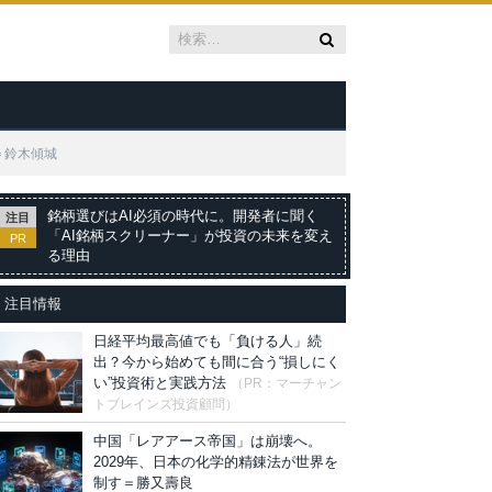
＝鈴木傾城
銘柄選びはAI必須の時代に。開発者に聞く
注目
「AI銘柄スクリーナー」が投資の未来を変え
PR
る理由
注目情報
日経平均最高値でも「負ける人」続
出？今から始めても間に合う“損しにく
い”投資術と実践方法
（PR：マーチャン
トブレインズ投資顧問）
中国「レアアース帝国」は崩壊へ。
2029年、日本の化学的精錬法が世界を
制す＝勝又壽良