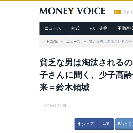
今す
PR
ニュース
株式
FX・先物
不動産
»
»
HOME
ニュース
貧乏な男は淘汰されるのか
貧乏な男は淘汰されるの
子さんに聞く、少子高齢
来＝鈴木傾城
2022年8月21日
シェア
178
はて