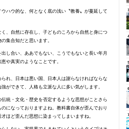
ノウハウ的な、何となく底の浅い〝教養〟が蔓延して
なく、自然に存在し、子どものころから自然と身につ
物の集合知だと思います。
を出し合い、ああでもない、こうでもないと長い年月
知恵や真実のようなことです。
められ、日本は悪い国、日本人は謝らなければならな
勉強ができて、人格も立派な人に多い気がします。
の伝統・文化・歴史を否定するような思想がことさら
ものになっておりますよね。教科書自体が歪んでおり
秀才ほど歪んだ思想に染まってしまいますね。
からしない、実世界でもまれていくというタイプはそ