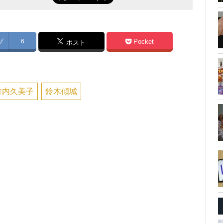
ブ
6
Pocket
ポスト
竹内久美子
鈴木傾城