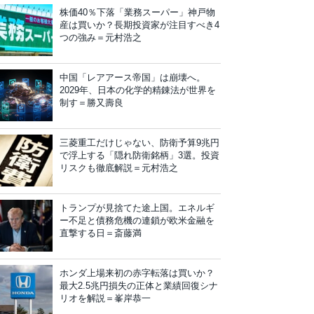
株価40％下落「業務スーパー」神戸物
産は買いか？長期投資家が注目すべき4
つの強み＝元村浩之
中国「レアアース帝国」は崩壊へ。
2029年、日本の化学的精錬法が世界を
制す＝勝又壽良
三菱重工だけじゃない、防衛予算9兆円
で浮上する「隠れ防衛銘柄」3選。投資
リスクも徹底解説＝元村浩之
トランプが見捨てた途上国。エネルギ
ー不足と債務危機の連鎖が欧米金融を
直撃する日＝斎藤満
ホンダ上場来初の赤字転落は買いか？
最大2.5兆円損失の正体と業績回復シナ
リオを解説＝峯岸恭一