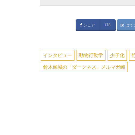
シェア
178
はて
インタビュー
動物行動学
少子化
鈴木傾城の「ダークネス」メルマガ編