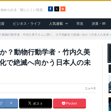
F
X
R
ぐ始められる「損しにくい投資」
a
S
c
S
投資
ビジネス・ライフ
人気連載
市況
決算・IR
e
b
o
？動物行動学者・竹内久美子さんに聞く、少子高齢化で絶滅へ向かう日本人の未来
o
k
か？動物行動学者・竹内久美
化で絶滅へ向かう日本人の未
ニュース
ブ
6
Pocket
ポスト