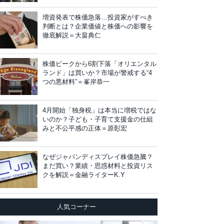
増資発表で株価急落…投資家がすべき
判断とは？企業価値と株価への影響を
徹底解説＝大畠典仁
株価ピークから6割下落「オリエンタル
ランド」は買いか？市場が警戒する“4
つの悪材料”＝峯岸恭一
4月開始「独身税」は本当に増税ではな
いのか？子ども・子育て支援金の仕組
みと不公平感の正体＝原彰宏
なぜジャパンディスプレイ株価急騰？
まだ買い？業績・思惑材料と投資リス
クを解説＝金融ライターK.Y
人気コーナー