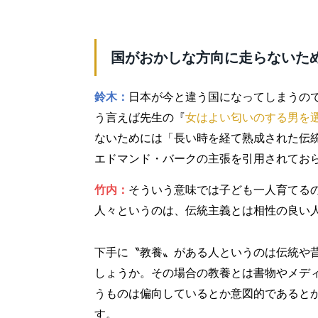
国がおかしな方向に走らないた
鈴木：
日本が今と違う国になってしまうの
う言えば先生の『
女はよい匂いのする男を
ないためには「長い時を経て熟成された伝
エドマンド・バークの主張を引用されてお
竹内：
そういう意味では子ども一人育てる
人々というのは、伝統主義とは相性の良い
下手に〝教養〟がある人というのは伝統や
しょうか。その場合の教養とは書物やメデ
うものは偏向しているとか意図的であると
す。