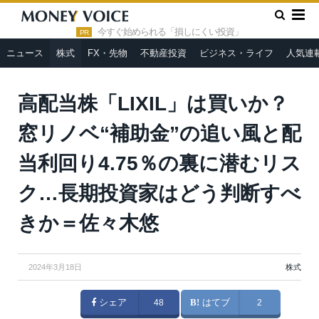
»
»
HOME
株式
高配当株「LIXIL」は買いか？窓リノベ“補助
金”の追い風と配当利回り4.75％の裏に潜むリスク…長期投資家はど
今すぐ始められる「損しにくい投資」
PR
う判断すべきか＝佐々木悠
ニュース
株式
FX・先物
不動産投資
ビジネス・ライフ
人気連
高配当株「LIXIL」は買いか？
窓リノベ“補助金”の追い風と配
当利回り4.75％の裏に潜むリス
ク…長期投資家はどう判断すべ
きか＝佐々木悠
2024年3月18日
株式
シェア
48
はてブ
2