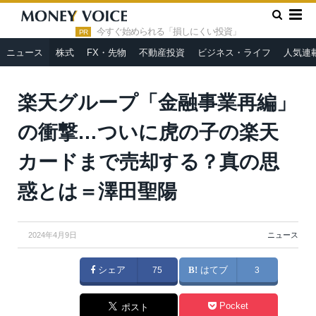
»
»
HOME
ニュース
楽天グループ「金融事業再編」の衝撃…つ
いに虎の子の楽天カードまで売却する？真の思惑とは＝澤田聖陽
今すぐ始められる「損しにくい投資」
PR
ニュース
株式
FX・先物
不動産投資
ビジネス・ライフ
人気連
楽天グループ「金融事業再編」
の衝撃…ついに虎の子の楽天
カードまで売却する？真の思
惑とは＝澤田聖陽
2024年4月9日
ニュース
シェア
75
はてブ
3
Pocket
ポスト