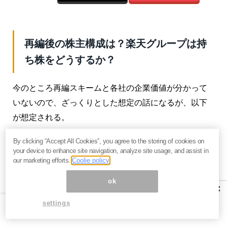
再編後の株主構成は？楽天グループは持
ち株をどうするか？
今のところ再編スキームと各社の企業価値が分かって
いないので、ざっくりとした想定の話になるが、以下
が想定される。
楽天銀行を親会社として、その傘下に楽天証券HD・楽
By clicking “Accept All Cookies”, you agree to the storing of cookies on
your device to enhance site navigation, analyze site usage, and assist in
天カードを置くというスキーム。もしくは銀行持株会
our marketing efforts.
Coolie policy
社を新設して、その傘下に各社を置くというスキーム
ok
だ。
×
settings
この場合、企業価値が最も大きい楽天カードを楽天Gが
100％保有しているので、統合すれば現状での楽天Gの