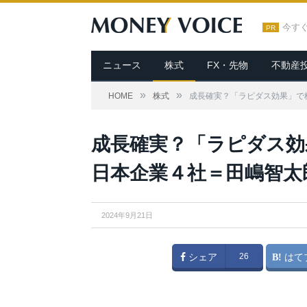
今す
PR
ニュース
株式
FX・先物
不動産
»
»
HOME
株式
成長確実？「ラピダス効果」で
成長確実？「ラピダス効
日本企業４社＝田嶋智太
2024年9月21日
シェア
26
はて