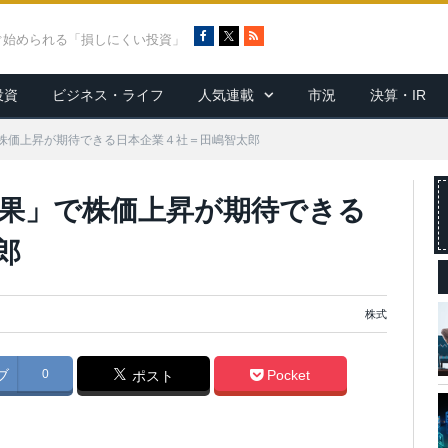
F
X
R
ぐ始められる「損しにくい投資」
a
S
c
S
投資
ビジネス・ライフ
人気連載
市況
決算・IR
e
b
o
株価上昇が期待できる日本企業４社＝田嶋智太郎
o
k
果」で株価上昇が期待できる
郎
株式
ブ
0
Pocket
ポスト