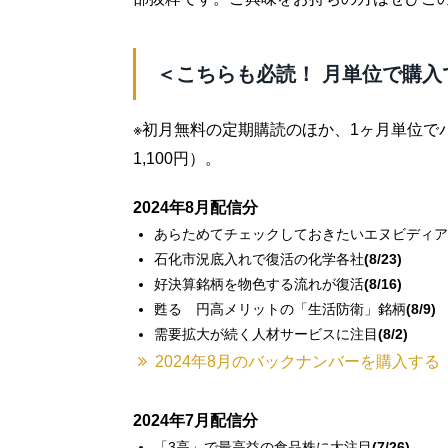
＜こちらも必読！ 月単位で購入
※初月無料の定期購読のほか、1ヶ月単位で
1,100円）。
2024年8月配信分
あらためてチェックしておきたいエヌビディア
石化市況底入れで復活の化学各社
(8/23)
好決算銘柄を物色する流れが復活
(8/16)
甦る 円高メリットの「生活防衛」銘柄
(8/9)
需要拡大が続く人材サービスに注目
(8/2)
2024年8月のバックナンバーを購入する
2024年7月配信分
「3高」で最高益の食品株に大注目
(7/26)