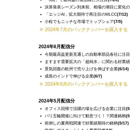
決算発表シーズン到来前、相場の潮目に変化の
「エッジAI」拡大期待で再注目のMLCC
(7/12)
小粒でもニッチな市場でトップシェア
(7/5)
2024年7月のバックナンバーを購入する
2024年6月配信分
今期最高益更新見通しの自動車部品各社に注目
ますます需要拡大の「超純水」に関わる好業績
景気回復の欧州で売り上げを伸ばす企業
(6/14)
成長のインドで伸びる企業
(6/7)
2024年6月のバックナンバーを購入する
2024年5月配信分
オフィス回帰で活躍の場を広げる企業に注目
(5
パリ五輪開催に向けて動意づく！？関連銘柄
(5
前倒しの夏商戦関連で好業績期待の銘柄
(5/17)