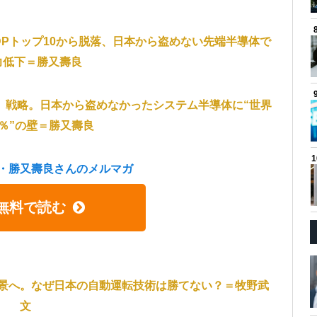
Pトップ10から脱落、日本から盗めない先端半導体で
力低下＝勝又壽良
」戦略。日本から盗めなかったシステム半導体に“世界
％”の壁＝勝又壽良
・勝又壽良さんのメルマガ
無料で読む
景へ。なぜ日本の自動運転技術は勝てない？＝牧野武
文