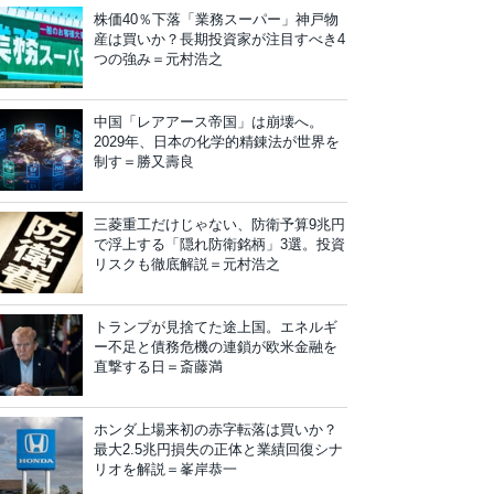
株価40％下落「業務スーパー」神戸物
産は買いか？長期投資家が注目すべき4
つの強み＝元村浩之
中国「レアアース帝国」は崩壊へ。
2029年、日本の化学的精錬法が世界を
制す＝勝又壽良
三菱重工だけじゃない、防衛予算9兆円
で浮上する「隠れ防衛銘柄」3選。投資
リスクも徹底解説＝元村浩之
トランプが見捨てた途上国。エネルギ
ー不足と債務危機の連鎖が欧米金融を
直撃する日＝斎藤満
ホンダ上場来初の赤字転落は買いか？
最大2.5兆円損失の正体と業績回復シナ
リオを解説＝峯岸恭一