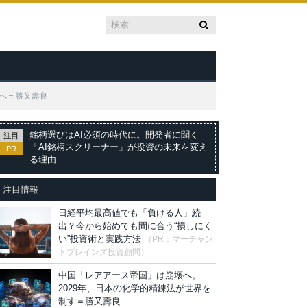
配へ＝勝又壽良
銘柄選びはAI必須の時代に。開発者に聞く
注目
「AI銘柄スクリーナー」が投資の未来を変え
PR
る理由
注目情報
日経平均最高値でも「負ける人」続
出？今から始めても間に合う“損しにく
い”投資術と実践方法
（PR：マーチャン
トブレインズ投資顧問）
中国「レアアース帝国」は崩壊へ。
2029年、日本の化学的精錬法が世界を
制す＝勝又壽良