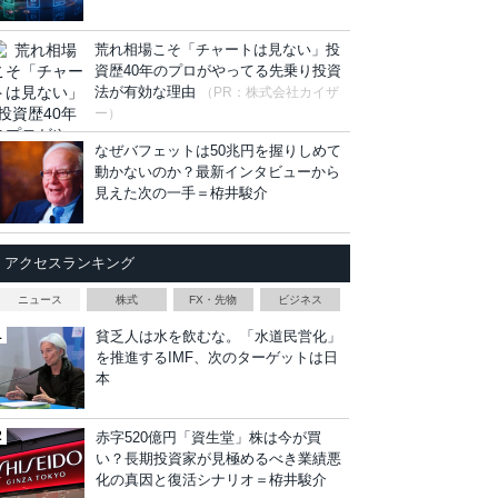
荒れ相場こそ「チャートは見ない」投
資歴40年のプロがやってる先乗り投資
法が有効な理由
（PR：株式会社カイザ
ー）
なぜバフェットは50兆円を握りしめて
動かないのか？最新インタビューから
見えた次の一手＝栫井駿介
アクセスランキング
ニュース
株式
FX・先物
ビジネス
貧乏人は水を飲むな。「水道民営化」
を推進するIMF、次のターゲットは日
本
赤字520億円「資生堂」株は今が買
い？長期投資家が見極めるべき業績悪
化の真因と復活シナリオ＝栫井駿介