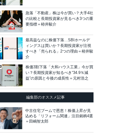
急落「不動産」株は今が買い？大手4社
の比較と長期投資家が見るべき3つの重
要指標＝栫井駿介
最高益なのに株価下落…SBIホールデ
ィングスは買いか？長期投資家が注視
すべき「売られる」2つの理由＝栫井駿
介
株価3割下落「大和ハウス工業」今が買
い？長期投資家が知るべき“34.9％減
益”の原因と今後の成長性＝元村浩之
編集部のオススメ記事
中古住宅ブームで恩恵！株価上昇が見
込める「リフォーム関連」注目銘柄4選
＝田嶋智太郎