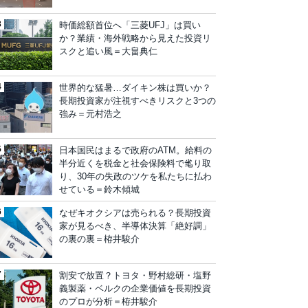
時価総額首位へ「三菱UFJ」は買い
か？業績・海外戦略から見えた投資リ
スクと追い風＝大畠典仁
世界的な猛暑…ダイキン株は買いか？
長期投資家が注視すべきリスクと3つの
強み＝元村浩之
日本国民はまるで政府のATM。給料の
半分近くを税金と社会保険料で毟り取
り、30年の失政のツケを私たちに払わ
せている＝鈴木傾城
なぜキオクシアは売られる？長期投資
家が見るべき、半導体決算「絶好調」
の裏の裏＝栫井駿介
割安で放置？トヨタ・野村総研・塩野
義製薬・ベルクの企業価値を長期投資
のプロが分析＝栫井駿介