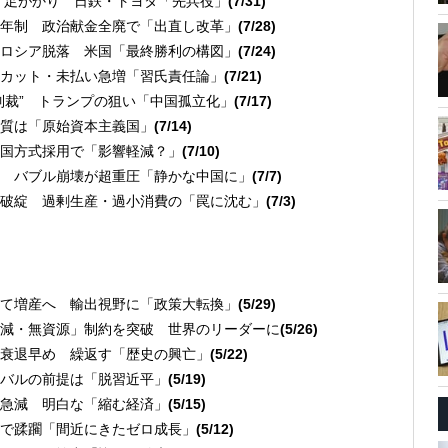
へ」足がかり 日鉄・トヨタ「先兵役」
(7/31)
年制 政治献金全廃で「出直し改革」
(7/28)
 ロシア脱落 米国「最終勝利の構図」
(7/24)
カット・未払い急増「習氏責任論」
(7/21)
制裁” トランプの狙い「中国孤立化」
(7/17)
質は「原始資本主義国」
(7/14)
国方式採用で「影響軽減？」
(7/10)
 バブル崩壊が超重圧「静かな中国に」
(7/7)
破綻 過剰生産・過小消費の「罠に沈む」
(7/3)
て増産へ 輸出視野に「政策大転換」
(5/29)
減・無資源」制約を突破 世界のリーダーに
(5/26)
衰退早め 繰返す「歴史の興亡」
(5/22)
バルの前提は「脱習近平」
(5/19)
急減 明白な「縮む経済」
(5/15)
で蹂躙「間近にきたゼロ成長」
(5/12)