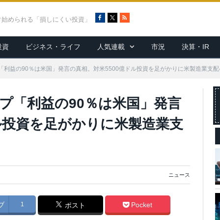
F
X
R
ぐ始められる「損しにくい投資」
a
S
c
S
投資
ビジネス・ライフ
人気連載
市況
決算・IR
e
b
o
「利益の90％は米国」発言の真相。対米5500億ドル投資を足がかりに米製造業支
o
k
プ「利益の90％は米国」発言
ドル投資を足がかりに米製造業支
ニュース
ブ
1
Pocket
ポスト