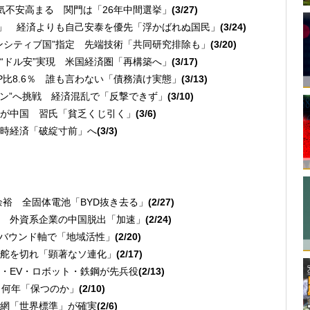
気不安高まる 関門は「26年中間選挙」
(3/27)
勢」 経済よりも自己安泰を優先「浮かばれぬ国民」
(3/24)
ンシティブ国”指定 先端技術「共同研究排除も」
(3/20)
“ドル安”実現 米国経済圏「再構築へ」
(3/17)
P比8.6％ 誰も言わない「債務漬け実態」
(3/13)
イン”へ挑戦 経済混乱で「反撃できず」
(3/10)
が中国 習氏「貧乏くじ引く」
(3/6)
時経済「破綻寸前」へ
(3/3)
余裕 全固体電池「BYD抜き去る」
(2/27)
 外資系企業の中国脱出「加速」
(2/24)
ンバウンド軸で「地域活性」
(2/20)
舵を切れ「顕著なソ連化」
(2/17)
・EV・ロボット・鉄鋼が先兵役
(2/13)
と何年「保つのか」
(2/10)
信網「世界標準」が確実
(2/6)