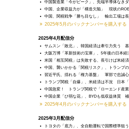
中国製造業「今がピーク」、先端半導体なきダ
中国、企業収益力が「構造欠陥」 現状のRO
中国、関税戦争「勝ち目なし」 輸出工場は長
2025年5月のバックナンバーを購入する
2025年4月配信分
サムスン「敗北」、韓国経済は牽引力失う 基
大阪万博「革新技術の宝庫」、5年後の日本経
米国「相互関税」は失敗する、長引けば米経済
中国、襲いかかる「関税リスク」、トランプの
習近平氏、揺れる「権力基盤」 軍部で忠誠心
トランプ関税「自爆」、米経済は不況 日本「
中国急変！ トランプ関税で「ローエンド産業
中国企業「ひ弱な花」、BYDも低収益体質 
2025年4月のバックナンバーを購入する
2025年3月配信分
トヨタの「底力」、全自動運転で国際標準狙う