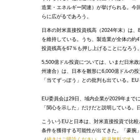
造業・エネルギー関連）が挙げられる。今回
らに広がるであろう。
日本の対米直接投資残高（2024年末）は、
を維持している。うち、製造業が全体の約47
投資残高を67％も押し上げることになろう
5,500億ドル投資については、いまだ日米
州連合）は、日本を雛形に6,000億ドルの
「当てずっぽう」との批判も出ている。E
EU委員会は29日、域内企業が2029年ま
「関心を示した」だけだと説明している。
こういうEUと日本は、対米直接投資で比較
条件を獲得する可能性が出てきた。「豪腕
（
続きはご購読ください。初月無料です
）