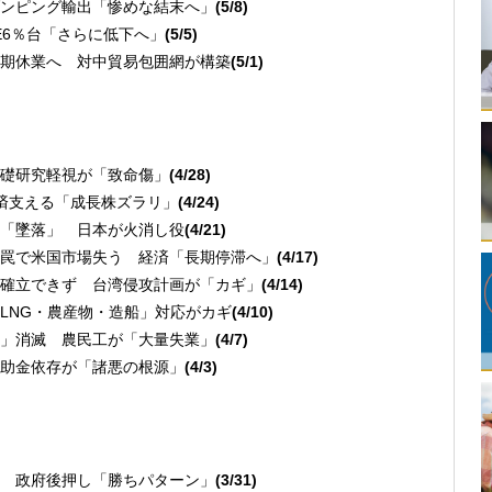
ンピング輸出「惨めな結末へ」
(5/8)
E6％台「さらに低下へ」
(5/5)
期休業へ 対中貿易包囲網が構築
(5/1)
礎研究軽視が「致命傷」
(4/28)
済支える「成長株ズラリ」
(4/24)
「墜落」 日本が火消し役
(4/21)
罠で米国市場失う 経済「長期停滞へ」
(4/17)
確立できず 台湾侵攻計画が「カギ」
(4/14)
LNG・農産物・造船」対応がカギ
(4/10)
」消滅 農民工が「大量失業」
(4/7)
補助金依存が「諸悪の根源」
(4/3)
 政府後押し「勝ちパターン」
(3/31)