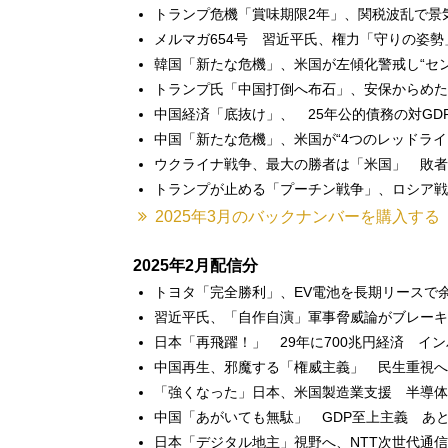
トランプ危機「賞味期限2年」、関税波乱で景
メルマガ654号 習近平氏、権力「守りの姿
韓国「新たな危機」、米国が左傾化警戒し“セ
トランプ氏「中国打倒へ布石」、安保からめた
中国経済「底抜け」、 25年公的債務の対GD
中国「新たな危機」、米国が“4つのレッドラ
ウクライナ戦争、最大の勝者は「米国」 敗者
トランプが止める「プーチン戦争」、ロシア戦
2025年3月のバックナンバーを購入する
2025年2月配信分
トヨタ「完全勝利」、EV電池を長期リースで
習近平氏、「自作自演」軍事脅威論がブレーキ
日本「再飛躍！」 29年に700兆円経済 イ
中国再生、邪魔する「権威主義」 民生重視へ
「強くなった」日本、米国製造業支援 半導体
中国「あがいても無駄」 GDP至上主義 あ
日本「デジタル地主」視野へ、NTT次世代通