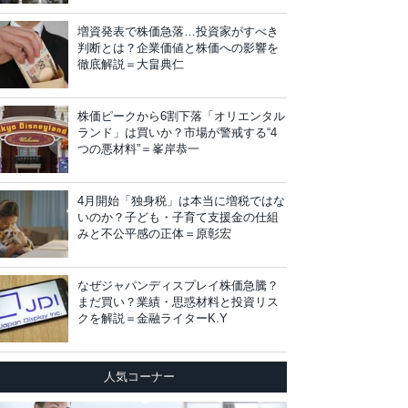
増資発表で株価急落…投資家がすべき
判断とは？企業価値と株価への影響を
徹底解説＝大畠典仁
株価ピークから6割下落「オリエンタル
ランド」は買いか？市場が警戒する“4
つの悪材料”＝峯岸恭一
4月開始「独身税」は本当に増税ではな
いのか？子ども・子育て支援金の仕組
みと不公平感の正体＝原彰宏
なぜジャパンディスプレイ株価急騰？
まだ買い？業績・思惑材料と投資リス
クを解説＝金融ライターK.Y
人気コーナー