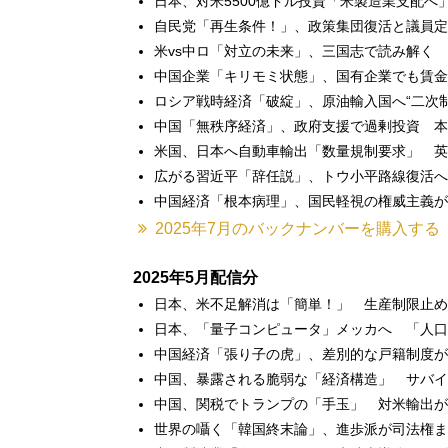
日本、対米5500億ドル投資「米製造業支配
自民党「再生条件！」、政策集団復活と議員定
米vs中ロ「対立の未来」、三国志で読み解く
中国企業「キリモミ状態」、国有企業でも賃金
ロシア戦時経済「破綻」、原油輸入国へ“二次
中国「無秩序経済」、政府支援で過剰投資 本
米国、日本へ自動車輸出「数量規制要求」 英
広がる習近平「辞任説」、トウ小平路線復活へ
中国経済「根本病理」、国民軽視の権威主義が
2025年7月のバックナンバーを購入する
2025年5月配信分
日本、米不足解消は「簡単！」 生産制限止め
日本、「量子コンピュータ」メッカへ 「人口
中国経済「張り子の虎」、差別的な戸籍制度が
中国、暴露される脆弱な「経済構造」 サバイ
中国、関税でトランプの「手玉」 対米輸出が
世界の囁く「韓国終末論」、進歩派が司法権ま