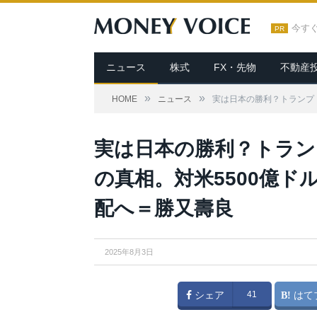
今す
PR
ニュース
株式
FX・先物
不動産
»
»
HOME
ニュース
実は日本の勝利？トランプ
実は日本の勝利？トラン
の真相。対米5500億
配へ＝勝又壽良
2025年8月3日
シェア
41
はて