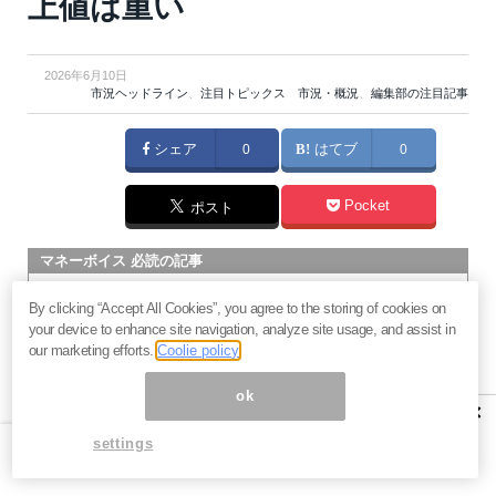
上値は重い
2026年6月10日
市況ヘッドライン
、
注目トピックス 市況・概況
、
編集部の注目記事
シェア
0
はてブ
0
Pocket
ポスト
マネーボイス 必読の記事
急騰後に急落「パワーエックス」株は買いか？蓄電池銘柄の
By clicking “Accept All Cookies”, you agree to the storing of cookies on
将来性とリスク
your device to enhance site navigation, analyze site usage, and assist in
過去最高益「サンリオ」は買いか？決算で見えた“強い事
our marketing efforts.
Coolie policy
業”と“脆い統治”の同居
ok
村田製作所なぜ株価3.8倍急騰？AIデータセンター需要の期待
×
度と投資戦略
settings
「蓄電所」設置ブームで恩恵！株価上昇が見込める日本企業4
社