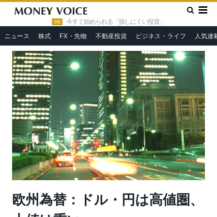
»
»
HOME
市況ヘッドライン
欧州為替：ドル・円は高値圏、上
値は重い
今すぐ始められる「損しにくい投資」
PR
ニュース
株式
FX・先物
不動産投資
ビジネス・ライフ
人気連
欧州為替：ドル・円は高値圏、