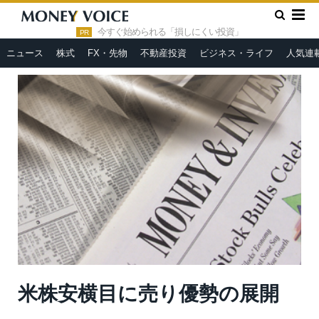
»
»
HOME
市況ヘッドライン
米株安横目に売り優勢の展開
今すぐ始められる「損しにくい投資」
PR
ニュース
株式
FX・先物
不動産投資
ビジネス・ライフ
人気連
米株安横目に売り優勢の展開