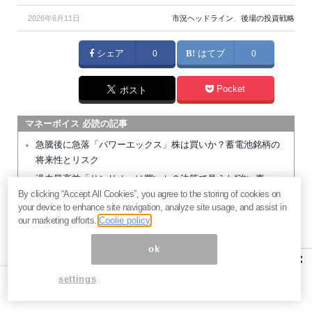
2026年6月11日
市況ヘッドライン
、
後場の投資戦略
シェア
0
はてブ
0
Pocket
ポスト
マネーボイス 必読の記事
急騰後に急落「パワーエックス」株は買いか？蓄電池銘柄の
将来性とリスク
過去最高益「サンリオ」は買いか？決算で見えた“強い事
By clicking “Accept All Cookies”, you agree to the storing of cookies on
業”と“脆い統治”の同居
your device to enhance site navigation, analyze site usage, and assist in
村田製作所なぜ株価3.8倍急騰？AIデータセンター需要の期待
our marketing efforts.
Coolie policy
度と投資戦略
「蓄電所」設置ブームで恩恵！株価上昇が見込める日本企業4
ok
×
社
settings
暗号通貨が国際決済の新標準になる日。2027年から始まるフ
ェーズ4と国際送金革命の全貌