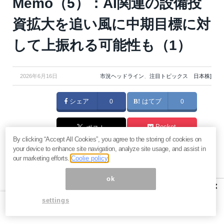
Memo（5）：AI関連の設備投
資拡大を追い風に中期目標に対
して上振れる可能性も（1）
2026年6月16日
市況ヘッドライン
、
注目トピックス 日本株]
シェア
0
はてブ
0
Pocket
ポスト
By clicking “Accept All Cookies”, you agree to the storing of cookies on
your device to enhance site navigation, analyze site usage, and assist in
マネーボイス 必読の記事
our marketing efforts.
Coolie policy
急騰後に急落「パワーエックス」株は買いか？蓄電池銘柄の
将来性とリスク
ok
×
過去最高益「サンリオ」は買いか？決算で見えた“強い事
settings
業”と“脆い統治”の同居
村田製作所なぜ株価3.8倍急騰？AIデータセンター需要の期待