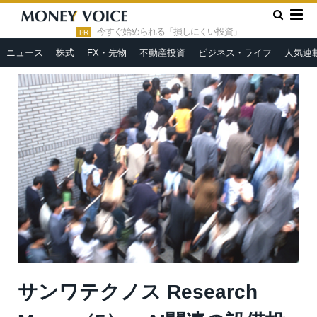
»
»
HOME
市況ヘッドライン
サンワテクノス Research
Memo（5）：AI関連の設備投資拡大を追い風に中期目標に対して上
今すぐ始められる「損しにくい投資」
PR
振れる可能性も（1）
ニュース
株式
FX・先物
不動産投資
ビジネス・ライフ
人気連
サンワテクノス Research