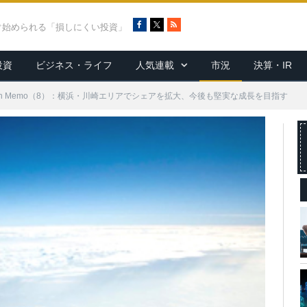
F
X
R
ぐ始められる「損しにくい投資」
a
S
c
S
投資
ビジネス・ライフ
人気連載
市況
決算・IR
e
b
o
arch Memo（8）：横浜・川崎エリアでシェアを拡大、今後も堅実な成長を目指す
o
k