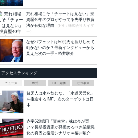
荒れ相場こそ「チャートは見ない」投
資歴40年のプロがやってる先乗り投資
法が有効な理由
（PR：株式会社カイザ
ー）
なぜバフェットは50兆円を握りしめて
動かないのか？最新インタビューから
見えた次の一手＝栫井駿介
アクセスランキング
ニュース
株式
FX・先物
ビジネス
貧乏人は水を飲むな。「水道民営化」
を推進するIMF、次のターゲットは日
本
赤字520億円「資生堂」株は今が買
い？長期投資家が見極めるべき業績悪
化の真因と復活シナリオ＝栫井駿介