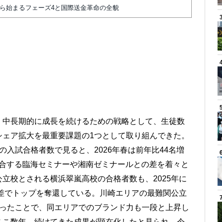
から始まるフェーズ4と国際送金革命の全貌
、中長期的に成長を続けるための戦略として、生徒数
シェア拡大を最重要課題の1つとして取り組んできた。
入試合格者数で見ると、2026年春は前年比44名増
ど競合する臨海セミナーや湘南ゼミナールとの差を着々と
立校とされる横浜翠嵐高校の合格者数も、2025年に
僅差でトップを奪還している。川崎エリアの最難関公立
なったことで、同エリアでのブランド力も一段と上昇し
ここ数年、続けてきた成果が顕在化したと見られ、今