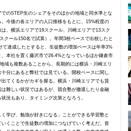
でのSTEP生のシェアをそのほかの地域と同水準とな
る。今後の各エリアの人口推移をもとに、15%程度の
は、横浜エリアで19スクール、川崎エリアで13スク
スクール150名で試算）。年間3校ペースで出校したと
かけて達成したとすると、生徒数の増加ペースは年率3%
、本社を置く藤沢市で26.4%となっているほか鎌倉市
上回る地域も複数あることから、長期的には横浜・川崎エリ
は十分にあると弊社では見ている。開校ペースに関し
が出てくるかがカギを握る。横浜・川崎エリアでも賃
索は難しい状況ではあるが、競合塾が撤退したり金融
る状況もあり、タイミング次第となろう。
しく学び、勉強が好きになる」ことができる学習塾と
ていくことで生徒数の増加につなげていく考えだ。首