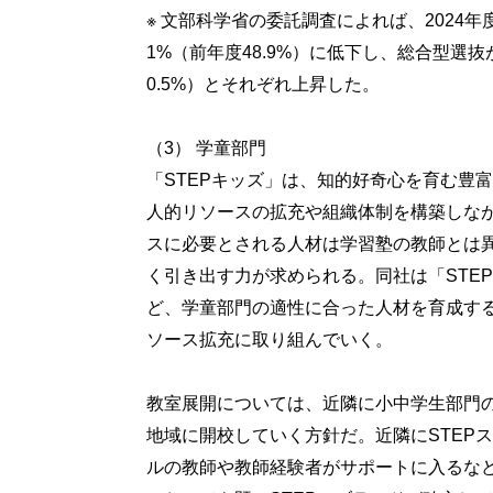
※ 文部科学省の委託調査によれば、2024
1%（前年度48.9%）に低下し、総合型選抜が2
0.5%）とそれぞれ上昇した。
（3） 学童部門
「STEPキッズ」は、知的好奇心を育む豊
人的リソースの拡充や組織体制を構築しな
スに必要とされる人材は学習塾の教師とは
く引き出す力が求められる。同社は「STE
ど、学童部門の適性に合った人材を育成す
ソース拡充に取り組んでいく。
教室展開については、近隣に小中学生部門
地域に開校していく方針だ。近隣にSTEP
ルの教師や教師経験者がサポートに入るな