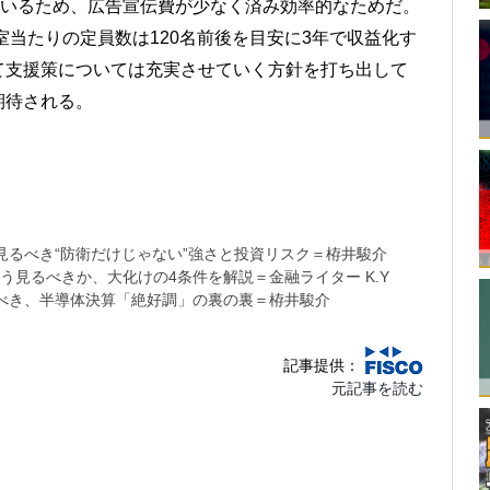
ているため、広告宣伝費が少なく済み効率的なためだ。
室当たりの定員数は120名前後を目安に3年で収益化す
て支援策については充実させていく方針を打ち出して
期待される。
）
るべき“防衛だけじゃない”強さと投資リスク＝栫井駿介
う見るべきか、大化けの4条件を解説＝金融ライター K.Y
べき、半導体決算「絶好調」の裏の裏＝栫井駿介
記事提供：
元記事を読む