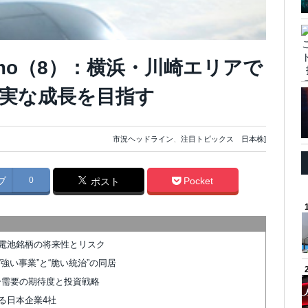
Memo（8）：横浜・川崎エリアで
実な成長を目指す
市況ヘッドライン
、
注目トピックス 日本株]
ブ
0
Pocket
ポスト
電池銘柄の将来性とリスク
強い事業”と“脆い統治”の同居
ター需要の期待度と投資戦略
る日本企業4社