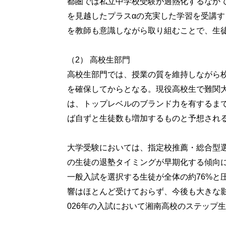
都圏では私立中学校受験が過熱化するなか
を見越したプラスαの充実した学習を受講
を教師も意識しながら取り組むことで、生
（2） 高校生部門
高校生部門では、授業の質を維持しながら
を確保してからとなる。現役高校生で難関大
は、トップレベルのブランド力を有するま
ば自ずと生徒数も増加するものと予想され
大学受験においては、指定校推薦・総合型
の生徒の退塾タイミングが早期化する傾向
一般入試を選択する生徒が全体の約76%と
響はほとんど受けておらず、今後も大きな
026年の入試において湘南高校のステップ生