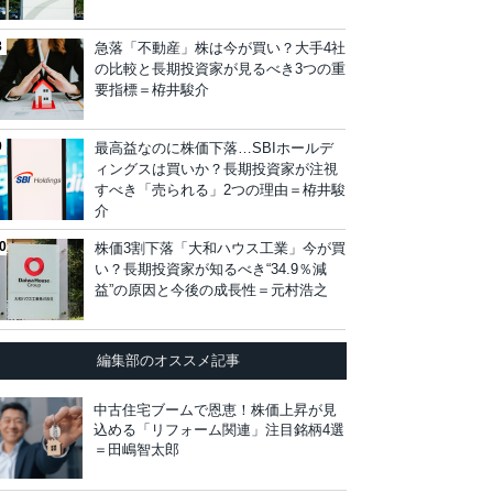
急落「不動産」株は今が買い？大手4社
の比較と長期投資家が見るべき3つの重
要指標＝栫井駿介
最高益なのに株価下落…SBIホールデ
ィングスは買いか？長期投資家が注視
すべき「売られる」2つの理由＝栫井駿
介
株価3割下落「大和ハウス工業」今が買
い？長期投資家が知るべき“34.9％減
益”の原因と今後の成長性＝元村浩之
編集部のオススメ記事
中古住宅ブームで恩恵！株価上昇が見
込める「リフォーム関連」注目銘柄4選
＝田嶋智太郎