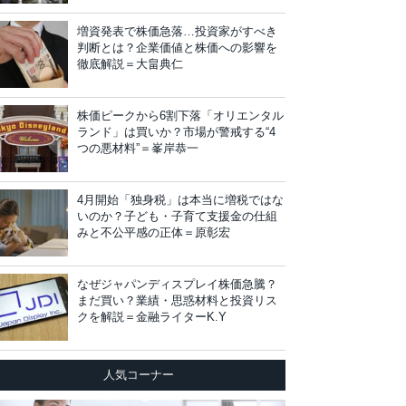
増資発表で株価急落…投資家がすべき
判断とは？企業価値と株価への影響を
徹底解説＝大畠典仁
株価ピークから6割下落「オリエンタル
ランド」は買いか？市場が警戒する“4
つの悪材料”＝峯岸恭一
4月開始「独身税」は本当に増税ではな
いのか？子ども・子育て支援金の仕組
みと不公平感の正体＝原彰宏
なぜジャパンディスプレイ株価急騰？
まだ買い？業績・思惑材料と投資リス
クを解説＝金融ライターK.Y
人気コーナー