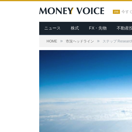
今す
PR
ニュース
株式
FX・先物
不動産
»
»
HOME
市況ヘッドライン
ステップ Rese