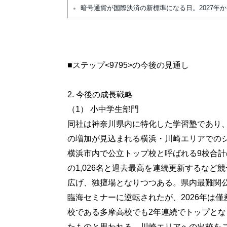
暗号通貨が国際決済の新標準になる日。2027年
■ステップ<9795>の今後の見通し
2. 今後の成長戦略
（1） 小中学生部門
同社は神奈川県内に特化した学習塾であり
の増加が見込まれる横浜・川崎エリアでの
横浜市内で公立トップ校と呼ばれる9校合計の
の1,026名と過去最高を連続更新するな
広げ、独擅場となりつつある。県内最難関公
臨海セミナーに逆転されたが、2026年は
校である多摩高校でも2年連続でトップと
たものと思われる。川崎エリアへの出校を