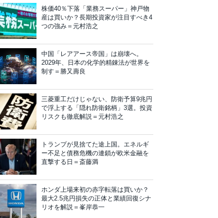
株価40％下落「業務スーパー」神戸物
産は買いか？長期投資家が注目すべき4
つの強み＝元村浩之
中国「レアアース帝国」は崩壊へ。
2029年、日本の化学的精錬法が世界を
制す＝勝又壽良
三菱重工だけじゃない、防衛予算9兆円
で浮上する「隠れ防衛銘柄」3選。投資
リスクも徹底解説＝元村浩之
トランプが見捨てた途上国。エネルギ
ー不足と債務危機の連鎖が欧米金融を
直撃する日＝斎藤満
ホンダ上場来初の赤字転落は買いか？
最大2.5兆円損失の正体と業績回復シナ
リオを解説＝峯岸恭一