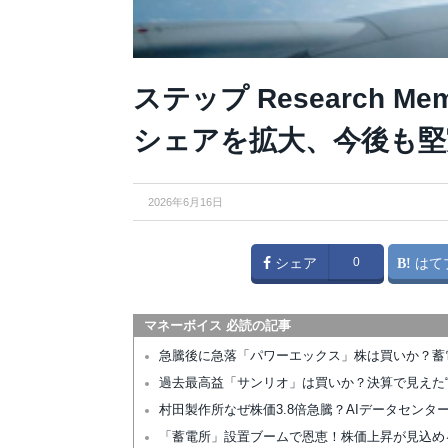
ステップ Research 
シェアを拡大、今後も堅
2026年6月16日
シェア
0
はて
マネーボイス 必読の記事
急騰後に急落「パワーエックス」株は買いか？蓄
過去最高益「サンリオ」は買いか？決算で見えた“
村田製作所なぜ株価3.8倍急騰？AIデータセン
「蓄電所」設置ブームで恩恵！株価上昇が見込め