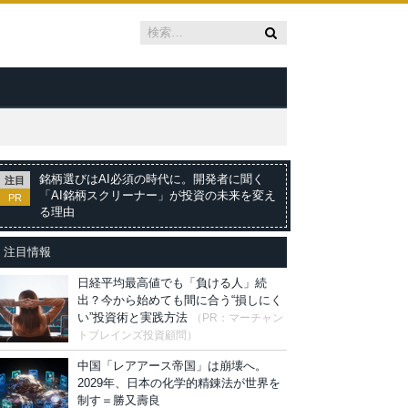
銘柄選びはAI必須の時代に。開発者に聞く
注目
「AI銘柄スクリーナー」が投資の未来を変え
PR
る理由
注目情報
日経平均最高値でも「負ける人」続
出？今から始めても間に合う“損しにく
い”投資術と実践方法
（PR：マーチャン
トブレインズ投資顧問）
中国「レアアース帝国」は崩壊へ。
2029年、日本の化学的精錬法が世界を
制す＝勝又壽良