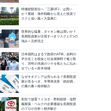
時価総額首位へ「三菱UFJ」は買い
か？業績・海外戦略から見えた投資リ
スクと追い風＝大畠典仁
世界的な猛暑…ダイキン株は買いか？
長期投資家が注視すべきリスクと3つの
強み＝元村浩之
日本国民はまるで政府のATM。給料の
半分近くを税金と社会保険料で毟り取
り、30年の失政のツケを私たちに払わ
せている＝鈴木傾城
なぜキオクシアは売られる？長期投資
家が見るべき、半導体決算「絶好調」
の裏の裏＝栫井駿介
割安で放置？トヨタ・野村総研・塩野
義製薬・ベルクの企業価値を長期投資
のプロが分析＝栫井駿介