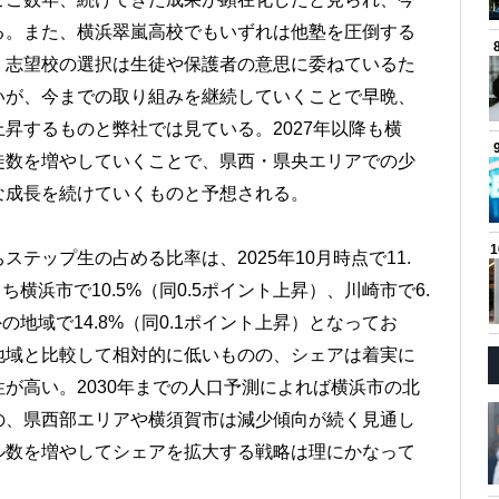
る。また、横浜翠嵐高校でもいずれは他塾を圧倒する
。志望校の選択は生徒や保護者の意思に委ねているた
いが、今までの取り組みを継続していくことで早晩、
昇するものと弊社では見ている。2027年以降も横
徒数を増やしていくことで、県西・県央エリアでの少
な成長を続けていくものと予想される。
テップ生の占める比率は、2025年10月時点で11.
ち横浜市で10.5%（同0.5ポイント上昇）、川崎市で6.
の地域で14.8%（同0.1ポイント上昇）となってお
地域と比較して相対的に低いものの、シェアは着実に
が高い。2030年までの人口予測によれば横浜市の北
の、県西部エリアや横須賀市は減少傾向が続く見通し
ル数を増やしてシェアを拡大する戦略は理にかなって