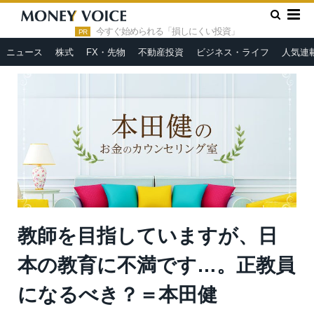
»
»
»
HOME
人気連載
本田健 お金のカウンセリング室
教師
を目指していますが、日本の教育に不満です…。正教員になるべ
今すぐ始められる「損しにくい投資」
PR
き？＝本田健
ニュース
株式
FX・先物
不動産投資
ビジネス・ライフ
人気連
教師を目指していますが、日
本の教育に不満です…。正教員
になるべき？＝本田健