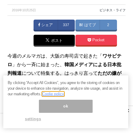
2016年10月25日
ビジネス・ライフ
シェア
337
はてブ
2
Pocket
ポスト
今週のメルマガは、大阪の寿司店で起きた「
ワサビテ
ロ
」から一斉に始まった、
韓国メディアによる日本批
判報道
について特集する。はっきり言って
ただの嫌が
らせ
である。韓国人は小さい頃から日本人は悪魔のよ
By clicking “Accept All Cookies”, you agree to the storing of cookies on
your device to enhance site navigation, analyze site usage, and assist in
うな存在だと埋め込まれているので、自分たちだけに
our marketing efforts.
Coolie policy
嫌がらせをしたと本気で思い込んでいる。
ok
×
そして、このワサビテロそのものが
自作自演
である可
settings
能性もある。ワサビテロだと騒いだ韓国人が画像を削
除して逃げているのだ。大阪で本当にこぶし大のワサ