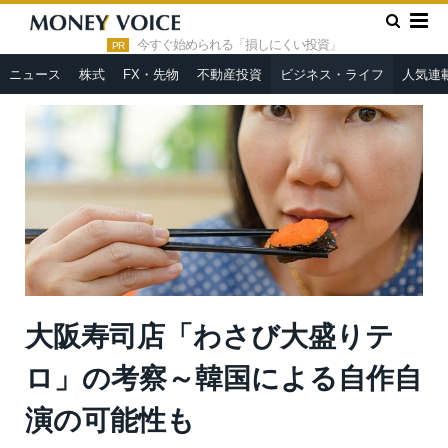
»
»
HOME
ビジネス・ライフ
大阪寿司店「わさび大盛りテロ」
の考察～韓国による自作自演の可能性も
今すぐ始められる「損しにくい投資」
PR
ニュース
株式
FX・先物
不動産投資
ビジネス・ライフ
人気連
大阪寿司店「わさび大盛りテ
ロ」の考察～韓国による自作自
演の可能性も