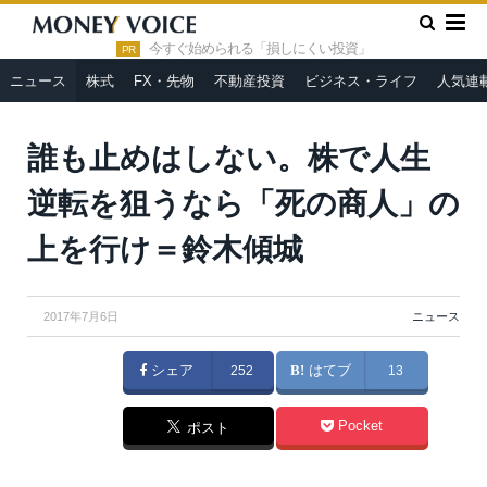
»
»
HOME
ニュース
誰も止めはしない。株で人生逆転を狙うな
ら「死の商人」の上を行け＝鈴木傾城
今すぐ始められる「損しにくい投資」
PR
ニュース
株式
FX・先物
不動産投資
ビジネス・ライフ
人気連
誰も止めはしない。株で人生
逆転を狙うなら「死の商人」の
上を行け＝鈴木傾城
2017年7月6日
ニュース
シェア
252
はてブ
13
Pocket
ポスト