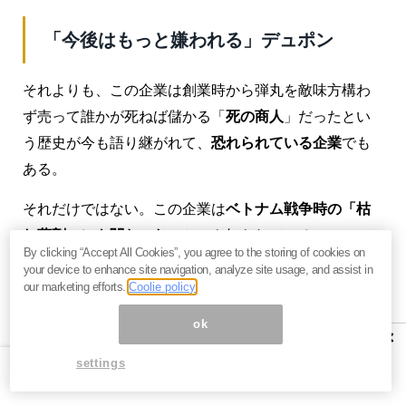
「今後はもっと嫌われる」デュポン
それよりも、この企業は創業時から弾丸を敵味方構わ
ず売って誰かが死ねば儲かる「
死の商人
」だったとい
う歴史が今も語り継がれて、
恐れられている企業
でも
ある。
それだけではない。この企業は
ベトナム戦争時の「枯
れ葉剤」にも関わった
ことでも知られている。
By clicking “Accept All Cookies”, you agree to the storing of cookies on
your device to enhance site navigation, analyze site usage, and assist in
1960年代当時、アメリカは南ベトナム解放戦線と熾烈
our marketing efforts.
Coolie policy
な戦いを繰り広げていたが、ベトナムの広大なジャン
ok
グルに手を焼いたアメリカ軍は、このジャングルを一
×
掃するために空から大量の枯れ葉剤（ダイオキシン）
settings
をばらまいた。