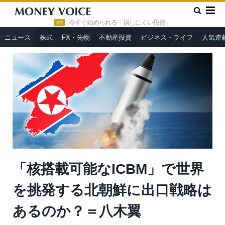
»
»
HOME
ニュース
「核搭載可能なICBM」で世界を挑発する
北朝鮮に出口戦略はあるのか？＝八木翼
今すぐ始められる「損しにくい投資」
PR
ニュース
株式
FX・先物
不動産投資
ビジネス・ライフ
人気連
「核搭載可能なICBM」で世界
を挑発する北朝鮮に出口戦略は
あるのか？＝八木翼