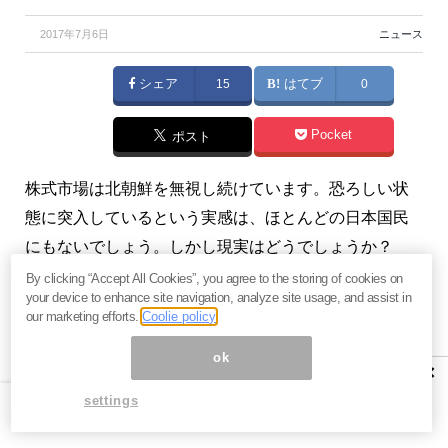
2017年7月6日
ニュース
シェア
15
はてブ
0
Pocket
ポスト
株式市場は北朝鮮を無視し続けています。恐ろしい状
態に突入しているという実感は、ほとんどの日本国民
にもないでしょう。しかし現実はどうでしょうか？
（『
バフェットの眼(有料版)
』八木翼）
By clicking “Accept All Cookies”, you agree to the storing of cookies on
your device to enhance site navigation, analyze site usage, and assist in
our marketing efforts.
Coolie policy
ok
いよいよ本気で北朝鮮がヤバイ。
×
米朝戦争が起こる可能性は…？
settings