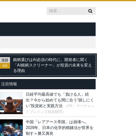
銘柄選びはAI必須の時代に。開発者に聞く
注目
「AI銘柄スクリーナー」が投資の未来を変え
PR
る理由
注目情報
日経平均最高値でも「負ける人」続
出？今から始めても間に合う“損しにく
い”投資術と実践方法
（PR：マーチャン
トブレインズ投資顧問）
中国「レアアース帝国」は崩壊へ。
2029年、日本の化学的精錬法が世界を
制す＝勝又壽良