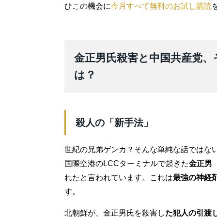
ひこの機会に
今月すべて無料のお試し購読
金正男氏殺害と中国共産党、
は？
殺人の「新手法」
世紀の兄弟ゲンカ？そんな単純な話ではな
国際空港のLCCターミナルで起きた
金正男
れたと言われています。これは
最強の神経
す。
北朝鮮が、金正男氏を殺害し
た犯人の引渡