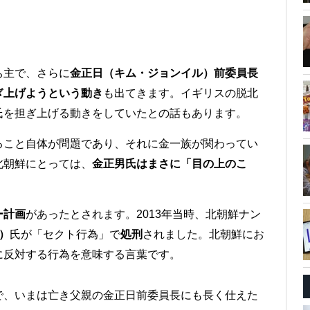
ち主で、さらに
金正日（キム・ジョンイル）前委員長
ぎ上げようという動き
も出てきます。イギリスの脱北
氏を担ぎ上げる動きをしていたとの話もあります。
ること自体が問題であり、それに金一族が関わってい
北朝鮮にとっては、
金正男氏はまさに「目の上のこ
ー計画
があったとされます。2013年当時、北朝鮮ナン
）
氏が「セクト行為」で
処刑
されました。北朝鮮にお
に反対する行為を意味する言葉です。
で、いまは亡き父親の金正日前委員長にも長く仕えた