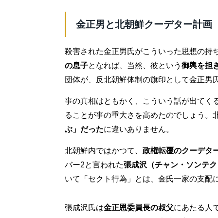
金正男と北朝鮮クーデター計画
殺害された金正男氏がこういった思想の持
の息子
となれば、当然、彼という
御輿を担
団体が、反北朝鮮体制の旗印として金正男
事の真相はともかく、こういう話が出てく
ることが事の重大さを高めたのでしょう。
ぶ」だった
に違いありません。
北朝鮮内ではかつて、
政権転覆のクーデタ
バー2と言われた
張成沢（チャン・ソンテク
いて「セクト行為」とは、金氏一家の支配
張成沢氏は
金正恩委員長の叔父
にあたる人