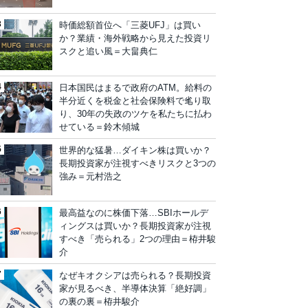
時価総額首位へ「三菱UFJ」は買い
か？業績・海外戦略から見えた投資リ
スクと追い風＝大畠典仁
日本国民はまるで政府のATM。給料の
半分近くを税金と社会保険料で毟り取
り、30年の失政のツケを私たちに払わ
せている＝鈴木傾城
世界的な猛暑…ダイキン株は買いか？
長期投資家が注視すべきリスクと3つの
強み＝元村浩之
最高益なのに株価下落…SBIホールデ
ィングスは買いか？長期投資家が注視
すべき「売られる」2つの理由＝栫井駿
介
なぜキオクシアは売られる？長期投資
家が見るべき、半導体決算「絶好調」
の裏の裏＝栫井駿介