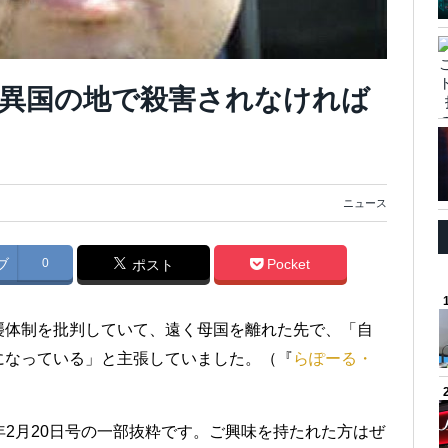
異国の地で殺害されなければ
ニュース
ブ
0
Pocket
ポスト
襲体制を批判していて、遠く母国を離れた先で、「自
になっている」と主張していました。（『
らぽーる・
17年2月20日号の一部抜粋です。ご興味を持たれた方はぜ