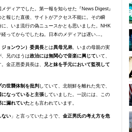
ィアでした。第一報を知らせた『News Digest』
のと報じた直後、サイトがアクセス不能に。その瞬
に、いま流行の偽ニュースかとも思いました。NHK
が経ってからでしたね。日本のメディアは遅い…。
・ジョンウン）委員長
とは
異母兄弟
。いまの母親の実
が、兄のほうは
政治には無関心で音楽に興じて
いて、
す。金正恩委員長は、
兄と妹を手元において監視して
プの世襲体制を批判
していて、北朝鮮を離れた先で、
国になっていると主張
していました。一説には、この
部に漏れていた
とも言われています。
しない
」と言っていたようで、
金正男氏の考え方を危