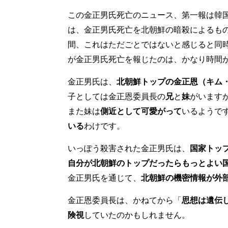
この金正男氏死亡のニュース、第一報は韓国メデ
は、金正男氏死亡を北朝鮮の暗殺によるも
間、これはただごとではないと感じると同時
が金正男氏死亡を報じたのは、かなり時間
金正男氏は、
北朝鮮トップの金正恩（キム
子としては金正恩委員長の
兄
と
妹
がいます
また妹は
側近として可愛がって
いるようで
いる
わけです。
いっぽう殺害された金正男氏は、
国家トッ
自分が北朝鮮のトップだったらもっとよい
金正男氏を通じて、
北朝鮮の機密情報が外
金正恩委員長は、かねてから「
思想は遺伝
険視
していたのかもしれません。