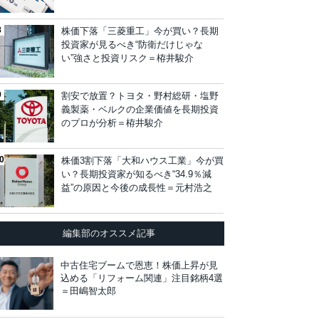
株価下落「三菱重工」今が買い？長期
投資家が見るべき“防衛だけじゃな
い”強さと投資リスク＝栫井駿介
割安で放置？トヨタ・野村総研・塩野
義製薬・ベルクの企業価値を長期投資
のプロが分析＝栫井駿介
株価3割下落「大和ハウス工業」今が買
い？長期投資家が知るべき“34.9％減
益”の原因と今後の成長性＝元村浩之
編集部のオススメ記事
中古住宅ブームで恩恵！株価上昇が見
込める「リフォーム関連」注目銘柄4選
＝田嶋智太郎