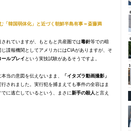
む「韓国弱体化」と近づく朝鮮半島有事＝斎藤満
道されていますが、もともと共産圏では
毒針
等での暗
じ諜報機関としてアメリカにはCIAがありますが、そ
ロールプレイ
という実技試験があるそうですよ。
に本当の意図を伝えないまま、
「イタズラ動画撮影」
実行されました。実行犯を捕まえても事件の全容はま
すでに逃亡しているという、まさに
新手の殺人
と言え