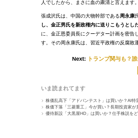
人でしたから、まさに血の粛清と言えます
張成沢氏は、中国の大物幹部である
周永康
し、金正男氏を新政権内に送りこもうとし
に、金正恩委員長にクーデター計画を密告
す。その周永康氏は、習近平政権の反腐敗
Next:
トランプ関与も？誰
いま読まれてます
株価乱高下「アドバンテスト」は買いか？AI特
株価下落「三菱重工」今が買い？長期投資家が見
優待新設「大黒屋HD」は買いか？仕手株説をど