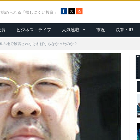
F
X
R
ぐ始められる「損しにくい投資」
a
S
c
S
投資
ビジネス・ライフ
人気連載
市況
決算・IR
e
b
o
国の地で殺害されなければならなかったのか？
o
k