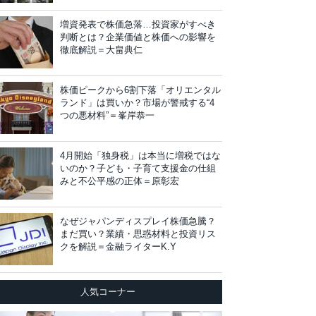
増資発表で株価急落…投資家がすべき
判断とは？企業価値と株価への影響を
徹底解説＝大畠典仁
株価ピークから6割下落「オリエンタル
ランド」は買いか？市場が警戒する“4
つの悪材料”＝峯岸恭一
4月開始「独身税」は本当に増税ではな
いのか？子ども・子育て支援金の仕組
みと不公平感の正体＝原彰宏
なぜジャパンディスプレイ株価急騰？
まだ買い？業績・思惑材料と投資リス
クを解説＝金融ライターK.Y
人気コーナー