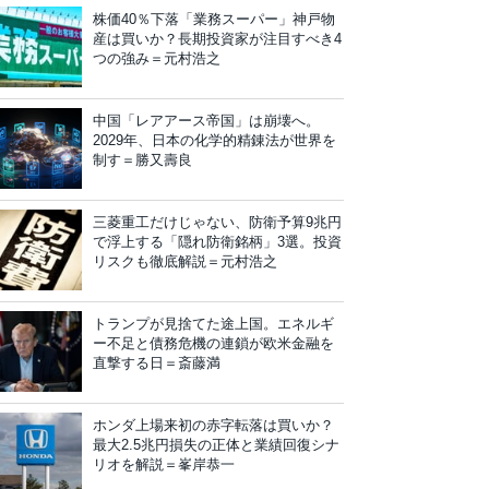
株価40％下落「業務スーパー」神戸物
産は買いか？長期投資家が注目すべき4
つの強み＝元村浩之
中国「レアアース帝国」は崩壊へ。
2029年、日本の化学的精錬法が世界を
制す＝勝又壽良
三菱重工だけじゃない、防衛予算9兆円
で浮上する「隠れ防衛銘柄」3選。投資
リスクも徹底解説＝元村浩之
トランプが見捨てた途上国。エネルギ
ー不足と債務危機の連鎖が欧米金融を
直撃する日＝斎藤満
ホンダ上場来初の赤字転落は買いか？
最大2.5兆円損失の正体と業績回復シナ
リオを解説＝峯岸恭一