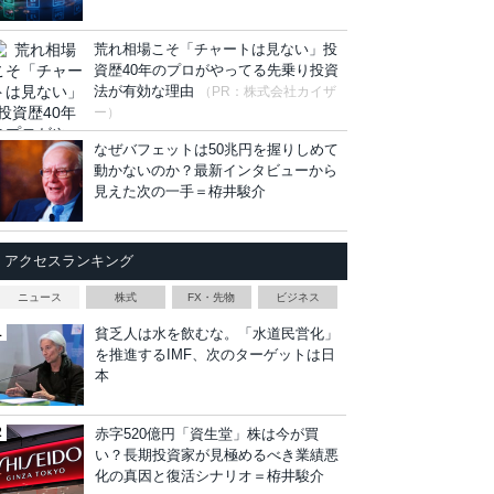
荒れ相場こそ「チャートは見ない」投
資歴40年のプロがやってる先乗り投資
法が有効な理由
（PR：株式会社カイザ
ー）
なぜバフェットは50兆円を握りしめて
動かないのか？最新インタビューから
見えた次の一手＝栫井駿介
アクセスランキング
ニュース
株式
FX・先物
ビジネス
貧乏人は水を飲むな。「水道民営化」
を推進するIMF、次のターゲットは日
本
赤字520億円「資生堂」株は今が買
い？長期投資家が見極めるべき業績悪
化の真因と復活シナリオ＝栫井駿介