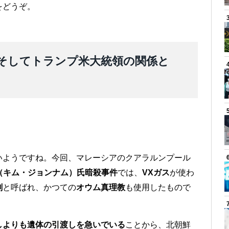
をどうぞ。
そしてトランプ米大統領の関係と
いようですね。今回、マレーシアのクアラルンプール
（キム・ジョンナム）氏暗殺事件
では、
VXガス
が使わ
剤
と呼ばれ、かつての
オウム真理教
も使用したもので
しよりも遺体の引渡しを急いでいる
ことから、北朝鮮