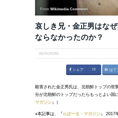
From
Wikimedia Commons
哀しき兄・金正男はなぜ
ならなかったのか？
2017年2月23日
シェア
19
はて
殺害された金正男氏は、北朝鮮トップの世
分が北朝鮮のトップだったらもっとよい国
マガジン
』）
※本記事は、『
らぽーる・マガジン
』 20