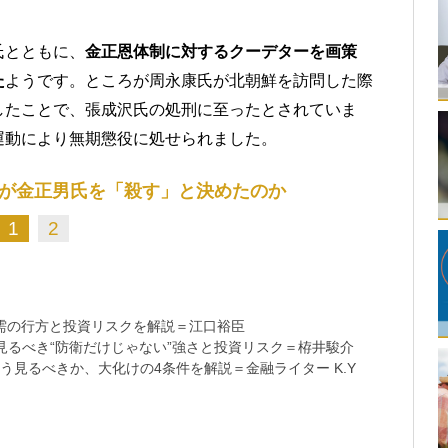
。
氏とともに、
金正恩体制に対するクーデターを画策
た
ようです。ところが周永康氏が北朝鮮を訪問した際
したことで、張成沢氏の処刑に至ったとされていま
運動により無期懲役に処せられました。
が金正男氏を「殺す」と決めたのか
1
2
需の行方と投資リスクを解説＝江口裕臣
るべき“防衛だけじゃない”強さと投資リスク＝栫井駿介
う見るべきか、大化けの4条件を解説＝金融ライター K.Y