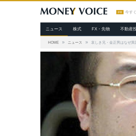
今す
PR
ニュース
株式
FX・先物
不動産
»
»
HOME
ニュース
哀しき兄・金正男はなぜ異