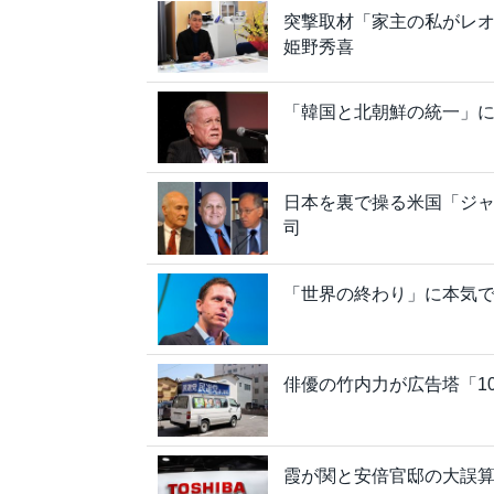
突撃取材「家主の私がレ
姫野秀喜
「韓国と北朝鮮の統一」
日本を裏で操る米国「ジ
司
「世界の終わり」に本気で
俳優の竹内力が広告塔「1
霞が関と安倍官邸の大誤算