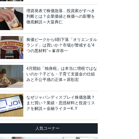
増資発表で株価急落…投資家がすべき
判断とは？企業価値と株価への影響を
徹底解説＝大畠典仁
株価ピークから6割下落「オリエンタル
ランド」は買いか？市場が警戒する“4
つの悪材料”＝峯岸恭一
4月開始「独身税」は本当に増税ではな
いのか？子ども・子育て支援金の仕組
みと不公平感の正体＝原彰宏
なぜジャパンディスプレイ株価急騰？
まだ買い？業績・思惑材料と投資リス
クを解説＝金融ライターK.Y
人気コーナー