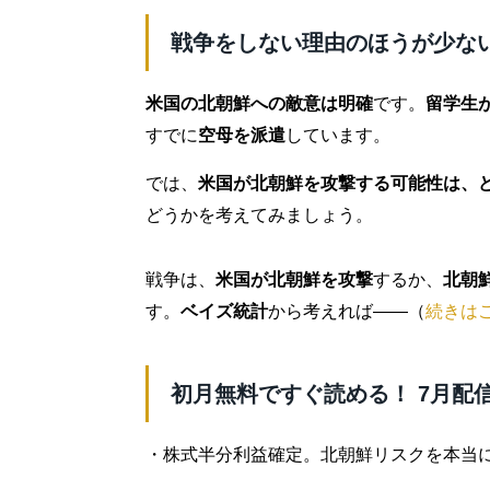
戦争をしない理由のほうが少な
米国の北朝鮮への敵意は明確
です。
留学生
すでに
空母を派遣
しています。
では、
米国が北朝鮮を攻撃する可能性は、
どうかを考えてみましょう。
戦争は、
米国が北朝鮮を攻撃
するか、
北朝
す。
ベイズ統計
から考えれば――（
続きは
初月無料ですぐ読める！ 7月配
・株式半分利益確定。北朝鮮リスクを本当に見