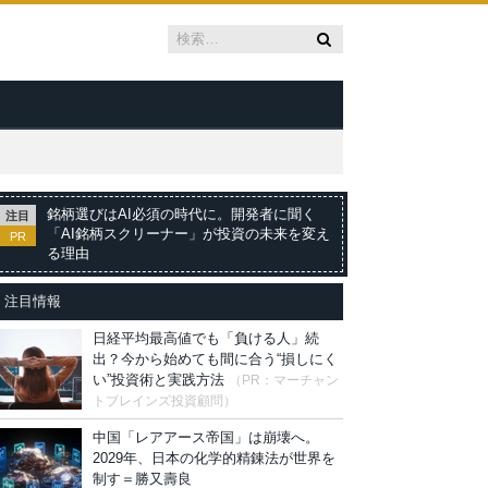
銘柄選びはAI必須の時代に。開発者に聞く
注目
「AI銘柄スクリーナー」が投資の未来を変え
PR
る理由
注目情報
日経平均最高値でも「負ける人」続
出？今から始めても間に合う“損しにく
い”投資術と実践方法
（PR：マーチャン
トブレインズ投資顧問）
中国「レアアース帝国」は崩壊へ。
2029年、日本の化学的精錬法が世界を
制す＝勝又壽良