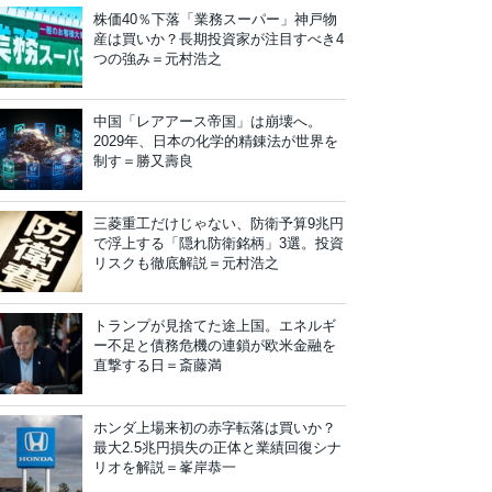
株価40％下落「業務スーパー」神戸物
産は買いか？長期投資家が注目すべき4
つの強み＝元村浩之
中国「レアアース帝国」は崩壊へ。
2029年、日本の化学的精錬法が世界を
制す＝勝又壽良
三菱重工だけじゃない、防衛予算9兆円
で浮上する「隠れ防衛銘柄」3選。投資
リスクも徹底解説＝元村浩之
トランプが見捨てた途上国。エネルギ
ー不足と債務危機の連鎖が欧米金融を
直撃する日＝斎藤満
ホンダ上場来初の赤字転落は買いか？
最大2.5兆円損失の正体と業績回復シナ
リオを解説＝峯岸恭一