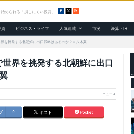
F
X
R
ぐ始められる「損しにくい投資」
a
S
c
S
投資
ビジネス・ライフ
人気連載
市況
決算・IR
e
b
o
で世界を挑発する北朝鮮に出口戦略はあるのか？＝八木翼
o
k
」で世界を挑発する北朝鮮に出口
翼
ニュース
ブ
0
Pocket
ポスト