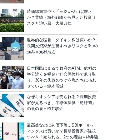
時価総額首位へ「三菱UFJ」は買い
か？業績・海外戦略から見えた投資リ
スクと追い風＝大畠典仁
世界的な猛暑…ダイキン株は買いか？
長期投資家が注視すべきリスクと3つの
強み＝元村浩之
日本国民はまるで政府のATM。給料の
半分近くを税金と社会保険料で毟り取
り、30年の失政のツケを私たちに払わ
せている＝鈴木傾城
なぜキオクシアは売られる？長期投資
家が見るべき、半導体決算「絶好調」
の裏の裏＝栫井駿介
最高益なのに株価下落…SBIホールデ
ィングスは買いか？長期投資家が注視
すべき「売られる」2つの理由＝栫井駿