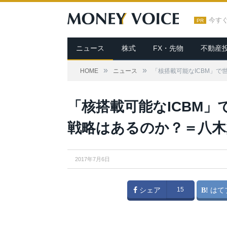
今す
PR
ニュース
株式
FX・先物
不動産
»
»
HOME
ニュース
「核搭載可能なICBM」
「核搭載可能なICBM
戦略はあるのか？＝八木
2017年7月6日
シェア
15
はて