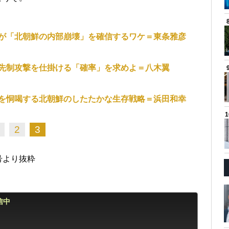
が「北朝鮮の内部崩壊」を確信するワケ＝東条雅彦
先制攻撃を仕掛ける「確率」を求めよ＝八木翼
を恫喝する北朝鮮のしたたかな生存戦略＝浜田和幸
2
3
日号より抜粋
信中