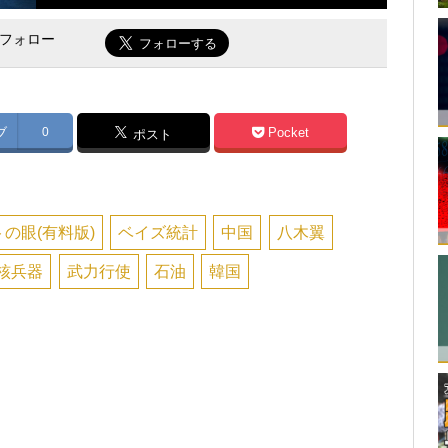
をフォロー
ブ
0
Pocket
ポスト
の眼(有料版)
ベイズ統計
中国
八木翼
核兵器
武力行使
石油
韓国