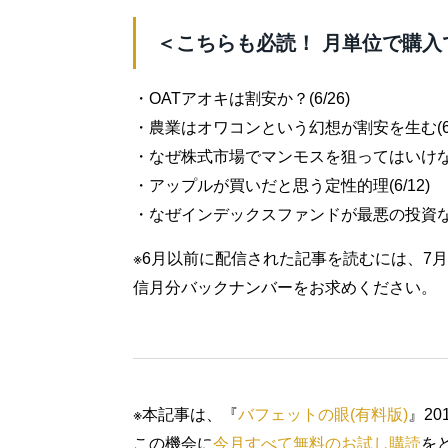
＜こちらも必読！ 月単位で購入
・OATアオキは割安か？(6/26)
・農業はオワコンという幻想が割安を生む(6/
・なぜ株式市場でマンモスを狙ってはいけないの
・アップルが買いだと思う定性的理(6/12)
・なぜインデックスファンドが最悪の投資なのか
※6月以前に配信された記事を読むには、7
信月分バックナンバーをお求めください。
※本記事は、『
バフェットの眼(有料版)
』2
この機会に
今月すべて無料のお試し購読
を