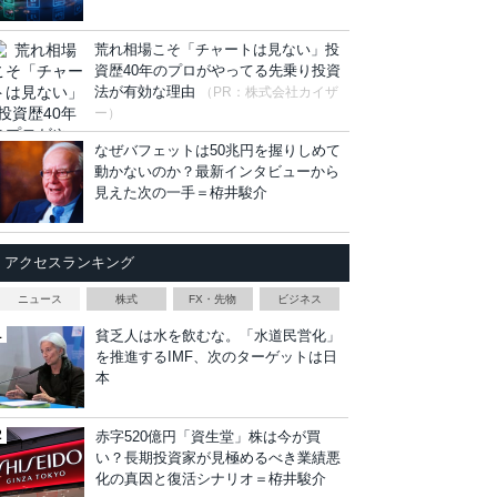
荒れ相場こそ「チャートは見ない」投
資歴40年のプロがやってる先乗り投資
法が有効な理由
（PR：株式会社カイザ
ー）
なぜバフェットは50兆円を握りしめて
動かないのか？最新インタビューから
見えた次の一手＝栫井駿介
アクセスランキング
ニュース
株式
FX・先物
ビジネス
貧乏人は水を飲むな。「水道民営化」
を推進するIMF、次のターゲットは日
本
赤字520億円「資生堂」株は今が買
い？長期投資家が見極めるべき業績悪
化の真因と復活シナリオ＝栫井駿介