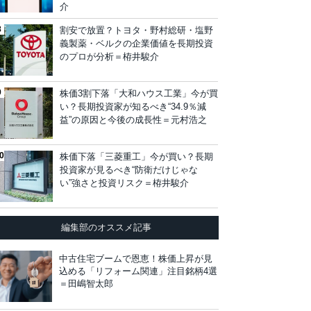
介
割安で放置？トヨタ・野村総研・塩野
義製薬・ベルクの企業価値を長期投資
のプロが分析＝栫井駿介
株価3割下落「大和ハウス工業」今が買
い？長期投資家が知るべき“34.9％減
益”の原因と今後の成長性＝元村浩之
株価下落「三菱重工」今が買い？長期
投資家が見るべき“防衛だけじゃな
い”強さと投資リスク＝栫井駿介
編集部のオススメ記事
中古住宅ブームで恩恵！株価上昇が見
込める「リフォーム関連」注目銘柄4選
＝田嶋智太郎