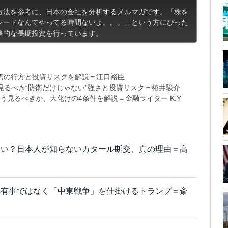
方法を参考に、日本の会社を分析するメルマガです。「株を
レードなんてやってる時間ないよ。。。」という方にぴった
格的な長期投資を行っています。
需の行方と投資リスクを解説＝江口裕臣
るべき“防衛だけじゃない”強さと投資リスク＝栫井駿介
う見るべきか、大化けの4条件を解説＝金融ライター K.Y
ない？日本人が知らないカタール断交、真の理由＝高
鮮有事ではなく「中東戦争」を仕掛けるトランプ＝斎