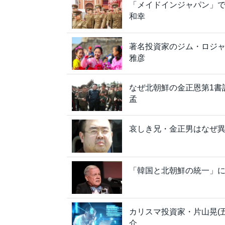
「メイドインジャパン」
和幸
著名投資家のジム・ロジ
雅彦
なぜ北朝鮮の金正恩第1書
孟
哀しき兄・金正男はなぜ
「韓国と北朝鮮の統一」
カリスマ投資家・片山晃(五
介