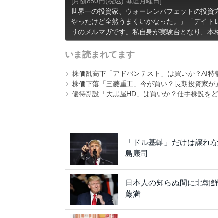
[月額880円(税込) 毎週月曜日]
世界一の投資家、ウォーレンバフェットの投資
やったけど全然うまくいかなった。」「デイト
りのメルマガです。私自身が実験台となり、本
いま読まれてます
株価乱高下「アドバンテスト」は買いか？AI特
株価下落「三菱重工」今が買い？長期投資家が見
優待新設「大黒屋HD」は買いか？仕手株説をど
「ドル基軸」だけは譲れ
島康司
日本人の知らぬ間に北朝
藤満