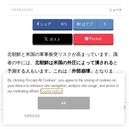
2017年4月25日
ニュース
シェア
971
はてブ
5
Pocket
ポスト
北朝鮮と米国の軍事衝突リスクが高まっています。識
者の中には、
北朝鮮は米国の外圧によって潰される
と
予測する人もいます。これは「
外部崩壊
」となりま
す。
By clicking “Accept All Cookies”, you agree to the storing of cookies on
your device to enhance site navigation, analyze site usage, and assist in
our marketing efforts.
Coolie policy
一方、世界三大投資家のひとり
ジム・ロジャーズ
が予
測しているのは、
北朝鮮の「内部崩壊」
です。ロジャ
ok
×
ーズは前々から、北朝鮮と韓国が統一されることを予
settings
測し、「北朝鮮は国を開きかけている」と指摘してい
ました。