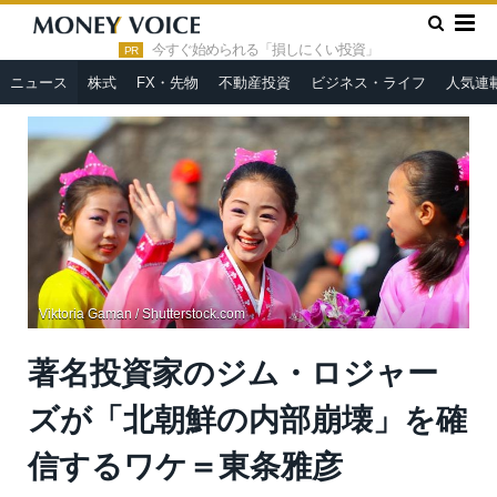
»
»
HOME
ニュース
著名投資家のジム・ロジャーズが「北朝鮮
の内部崩壊」を確信するワケ＝東条雅彦
今すぐ始められる「損しにくい投資」
PR
ニュース
株式
FX・先物
不動産投資
ビジネス・ライフ
人気連
Viktoria Gaman / Shutterstock.com
著名投資家のジム・ロジャー
ズが「北朝鮮の内部崩壊」を確
信するワケ＝東条雅彦