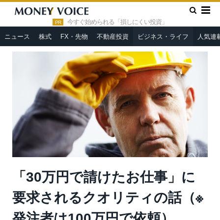
»
»
HOME
ビジネス・ライフ
「30万円で請けたお仕事」に要
求されるクオリティの話（※発注者は100万円で依頼）
今すぐ始められる「損しにくい投資」
PR
ニュース
株式
FX・先物
不動産投資
ビジネス・ライフ
人気連
「30万円で請けたお仕事」に
要求されるクオリティの話（※
発注者は100万円で依頼）