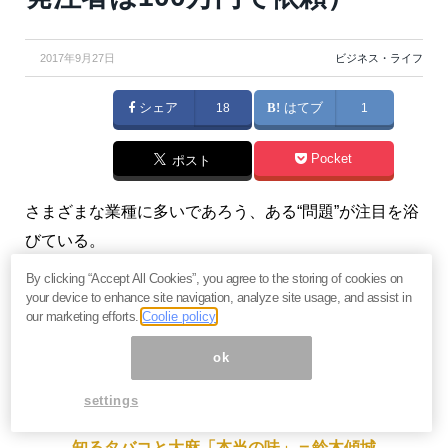
2017年9月27日
ビジネス・ライフ
シェア
18
はてブ
1
Pocket
ポスト
さまざまな業種に多いであろう、ある“問題”が注目を浴
びている。
By clicking “Accept All Cookies”, you agree to the storing of cookies on
話題となっているのは、フリーランスとして働く業務
your device to enhance site navigation, analyze site usage, and assist in
系システムエンジニアのかなめ＠
our marketing efforts.
Coolie policy
SE（
@kaname150225
）さんのツイートだ。
ok
settings
【関連】嫌煙＆愛煙は仲良く喧嘩しな。投資家だけが
知るタバコと大麻「本当の味」＝鈴木傾城