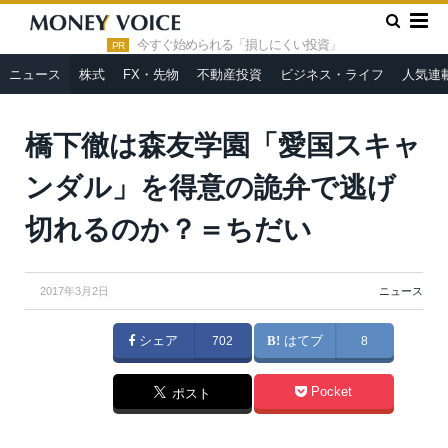
»
»
HOME
ニュース
橋下徹は森友学園「愛国スキャンダル」を
得意の詭弁で逃げ切れるのか？＝ちだい
今すぐ始められる「損しにくい投資」
PR
ニュース
株式
FX・先物
不動産投資
ビジネス・ライフ
人気連
From
Wikimedia Commons
橋下徹は森友学園「愛国スキャ
ンダル」を得意の詭弁で逃げ
切れるのか？＝ちだい
2017年3月2日
ニュース
シェア
702
はてブ
8
Pocket
ポスト