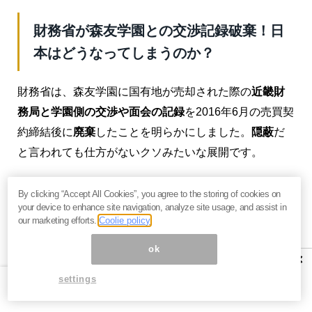
財務省が森友学園との交渉記録破棄！日
本はどうなってしまうのか？
財務省は、森友学園に国有地が売却された際の
近畿財
務局と学園側の交渉や面会の記録
を2016年6月の売買契
約締結後に
廃棄
したことを明らかにしました。
隠蔽
だ
と言われても仕方がないクソみたいな展開です。
決裁文書は30年の保存期間が設けられているので、そ
By clicking “Accept All Cookies”, you agree to the storing of cookies on
ちらは廃棄していないとのことですが、面会記録は保
your device to enhance site navigation, analyze site usage, and assist in
our marketing efforts.
Coolie policy
存期間を1年未満としており、締結後に廃棄したと発表
しています。本当か嘘かはわかりませんが……。
ok
×
しかし、この問題は
籠池理事長
がすべてを話せば解決
settings
する問題かもしれないのですが、
安倍晋三が各新聞の