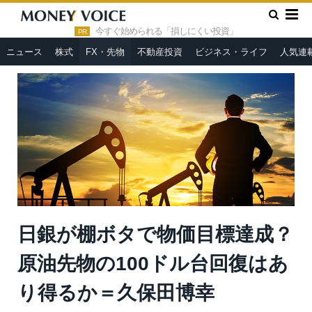
»
»
HOME
FX・先物
日銀が棚ボタで物価目標達成？ 原油先物
の100ドル台回復はあり得るか＝久保田博幸
今すぐ始められる「損しにくい投資」
PR
ニュース
株式
FX・先物
不動産投資
ビジネス・ライフ
人気連
日銀が棚ボタで物価目標達成？
原油先物の100ドル台回復はあ
り得るか＝久保田博幸