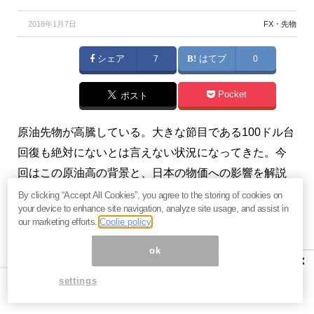
2018年1月7日
FX・先物
シェア
7
はてブ
0
Pocket
ポスト
原油先物が高騰している。大きな節目である100ドル台
回復も絶対にないとは言えない状況になってきた。今
回はこの原油高の背景と、日本の物価への影響を解説
する。（『
牛さん熊さんの本日の債券
』久保田博幸）
By clicking “Accept All Cookies”, you agree to the storing of cookies on
your device to enhance site navigation, analyze site usage, and assist in
our marketing efforts.
Coolie policy
※『
牛さん熊さんの本日の債券
』は、毎営業日の朝と夕
方に発行いたします。また、昼にコラムの配信も行な
ok
×
います。興味を持たれた方はぜひこの機会に
今月すべ
settings
て無料のお試し購読
をどうぞ。