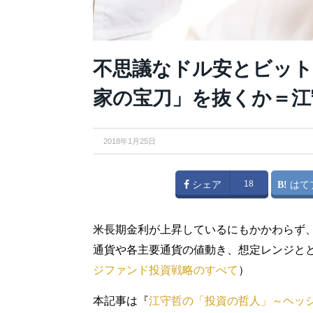
不思議なドル安とビット
家の宝刀」を抜くか＝江
2018年1月25日
シェア
18
はて
米長期金利が上昇しているにもかかわらず
通貨や各主要通貨の値動き、想定レンジと
ジファンド投資戦略のすべて
）
本記事は『
江守哲の「投資の哲人」～ヘッ