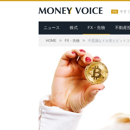
今す
PR
ニュース
株式
FX・先物
不動産
»
»
HOME
FX・先物
不思議なドル安とビットコ