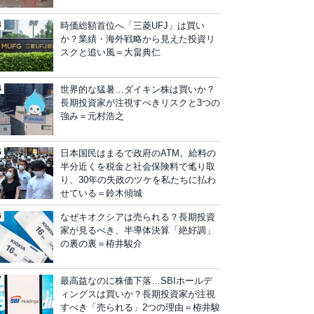
時価総額首位へ「三菱UFJ」は買い
か？業績・海外戦略から見えた投資リ
スクと追い風＝大畠典仁
世界的な猛暑…ダイキン株は買いか？
長期投資家が注視すべきリスクと3つの
強み＝元村浩之
日本国民はまるで政府のATM。給料の
半分近くを税金と社会保険料で毟り取
り、30年の失政のツケを私たちに払わ
せている＝鈴木傾城
なぜキオクシアは売られる？長期投資
家が見るべき、半導体決算「絶好調」
の裏の裏＝栫井駿介
最高益なのに株価下落…SBIホールデ
ィングスは買いか？長期投資家が注視
すべき「売られる」2つの理由＝栫井駿