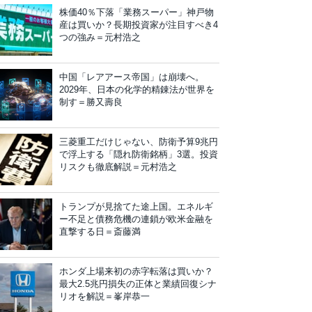
株価40％下落「業務スーパー」神戸物
産は買いか？長期投資家が注目すべき4
つの強み＝元村浩之
中国「レアアース帝国」は崩壊へ。
2029年、日本の化学的精錬法が世界を
制す＝勝又壽良
三菱重工だけじゃない、防衛予算9兆円
で浮上する「隠れ防衛銘柄」3選。投資
リスクも徹底解説＝元村浩之
トランプが見捨てた途上国。エネルギ
ー不足と債務危機の連鎖が欧米金融を
直撃する日＝斎藤満
ホンダ上場来初の赤字転落は買いか？
最大2.5兆円損失の正体と業績回復シナ
リオを解説＝峯岸恭一