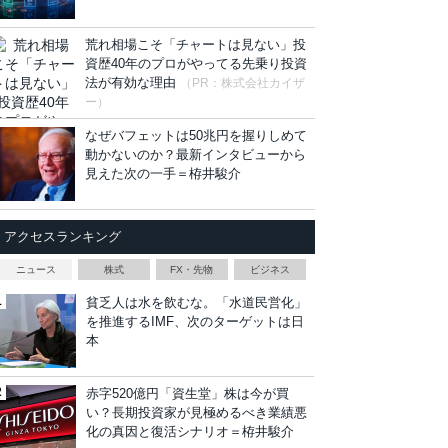
荒れ相場こそ「チャートは見ない」投
資歴40年のプロがやってる先乗り投資
法が有効な理由
（PR：株式会社カイザ
ー）
なぜバフェットは50兆円を握りしめて
動かないのか？最新インタビューから
見えた次の一手＝栫井駿介
アクセスランキング
ニュース
株式
FX・先物
ビジネス
貧乏人は水を飲むな。「水道民営化」
を推進するIMF、次のターゲットは日
本
赤字520億円「資生堂」株は今が買
い？長期投資家が見極めるべき業績悪
化の真因と復活シナリオ＝栫井駿介