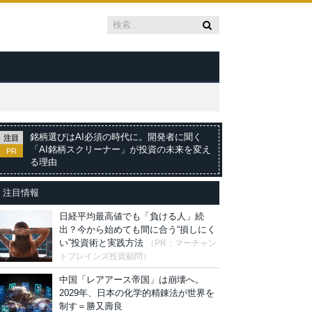
銘柄選びはAI必須の時代に。開発者に聞く
注目
「AI銘柄スクリーナー」が投資の未来を変え
PR
る理由
注目情報
日経平均最高値でも「負ける人」続
出？今から始めても間に合う“損しにく
い”投資術と実践方法
（PR：マーチャン
トブレインズ投資顧問）
中国「レアアース帝国」は崩壊へ。
2029年、日本の化学的精錬法が世界を
制す＝勝又壽良