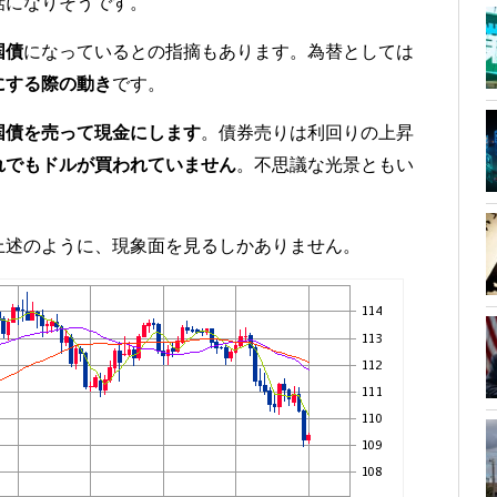
話になりそうです。
国債
になっているとの指摘もあります。為替としては
にする際の動き
です。
国債を売って現金にします
。債券売りは利回りの上昇
れでもドルが買われていません
。不思議な光景ともい
上述のように、現象面を見るしかありません。