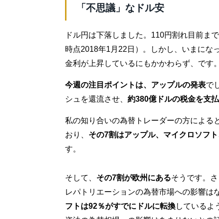
「不思議」なドル安
ドル円は下落しました。110円割れ目前ま
時点2018年1月22日）。しかし、いまに
金利が上昇しているにもかかわらず、です
今週の注目ポイントは、アップルの発表
で
シュを還流させ、
約380億ドルの税金を支
私の知り合いの為替トレーダーの方による
おり、
その7割はアップル、マイクロソフト
す。
そして、
その7割が欧州にある
そうです。さ
レパトリエーションの為替市場への影響は
フトは92％がすでにドルに転換
しているよ