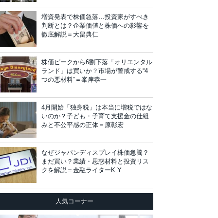
増資発表で株価急落…投資家がすべき
判断とは？企業価値と株価への影響を
徹底解説＝大畠典仁
株価ピークから6割下落「オリエンタル
ランド」は買いか？市場が警戒する“4
つの悪材料”＝峯岸恭一
4月開始「独身税」は本当に増税ではな
いのか？子ども・子育て支援金の仕組
みと不公平感の正体＝原彰宏
なぜジャパンディスプレイ株価急騰？
まだ買い？業績・思惑材料と投資リス
クを解説＝金融ライターK.Y
人気コーナー