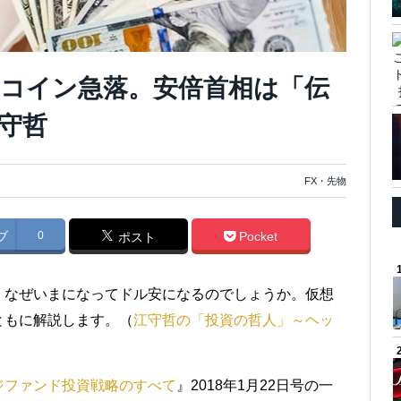
コイン急落。安倍首相は「伝
守哲
FX・先物
ブ
0
Pocket
ポスト
、なぜいまになってドル安になるのでしょうか。仮想
ともに解説します。（
江守哲の「投資の哲人」～ヘッ
ジファンド投資戦略のすべて
』2018年1月22日号の一