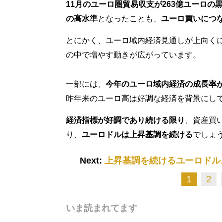
11月のユーロ圏貿易収支が263億ユーロの
の高水準
となったことも、
ユーロ買いにつ
とにかく、ユーロ域内経済見通しが上向く
の中で増やす動きが広がっています。
一部には、
今年のユーロ域内経済の成長率
昨年来のユーロ高は好調な経済を背景にし
経済指標が好調であり続ける限り
、資産買
り、
ユーロドルは上昇基調を続ける
でしょ
Next:
上昇基調を続けるユーロドル
1
2
いま読まれてます