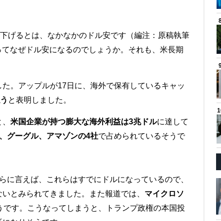
で下げるとは、なかなかのドル安です（編注：原稿執筆
なってなぜドル安になるのでしょうか。それも、米長期
。
した。アップルが17日に、海外で保有しているキャッ
払う
と表明しました。
と、
米国企業が持つ膨大な海外利益は3兆ドル
に達して
、グーグル、アマゾンの4社
で占められているそうで
らに言えば、これらはすでにドルになっているので、
ないとみられてきました。また報道では、
マイクロソ
うです。こうなってしまうと、トランプ政権の本国投