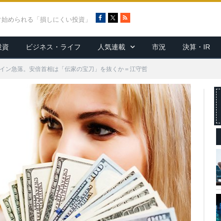
F
X
R
ぐ始められる「損しにくい投資」
a
S
c
S
投資
ビジネス・ライフ
人気連載
市況
決算・IR
e
b
o
イン急落。安倍首相は「伝家の宝刀」を抜くか＝江守哲
o
k