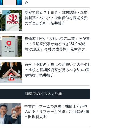
介
割安で放置？トヨタ・野村総研・塩野
義製薬・ベルクの企業価値を長期投資
のプロが分析＝栫井駿介
株価3割下落「大和ハウス工業」今が買
い？長期投資家が知るべき“34.9％減
益”の原因と今後の成長性＝元村浩之
急落「不動産」株は今が買い？大手4社
の比較と長期投資家が見るべき3つの重
要指標＝栫井駿介
編集部のオススメ記事
中古住宅ブームで恩恵！株価上昇が見
込める「リフォーム関連」注目銘柄4選
＝田嶋智太郎