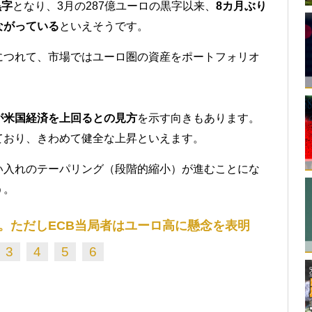
黒字
となり、3月の287億ユーロの黒字以来、
8カ月ぶり
ながっている
といえそうです。
につれて、市場ではユーロ圏の資産をポートフォリオ
が米国経済を上回るとの見方
を示す向きもあります。
ており、きわめて健全な上昇といえます。
い入れのテーパリング（段階的縮小）が進むことにな
う。
。ただしECB当局者はユーロ高に懸念を表明
3
4
5
6