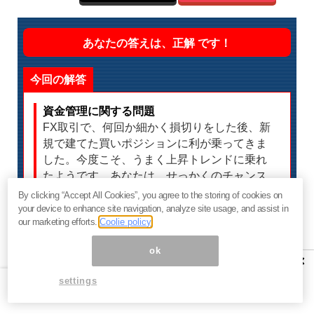
あなたの答えは、正解 です！
今回の解答
資金管理に関する問題
FX取引で、何回か細かく損切りをした後、新
規で建てた買いポジションに利が乗ってきま
した。今度こそ、うまく上昇トレンドに乗れ
たようです。あなたは、せっかくのチャンス
を生かすため、「買い乗せ」で利益を最大化
By clicking “Accept All Cookies”, you agree to the storing of cookies on
したいと考えました。その際に正しい方針は
your device to enhance site navigation, analyze site usage, and assist in
our marketing efforts.
Coolie policy
どれでしょうか？
ok
×
正解は・・・
settings
（１）利の乗った状態から、価格の