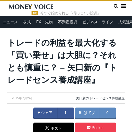
»
»
»
HOME
人気連載
矢口新のトレードセンス養成講座
ト
レードの利益を最大化する「買い乗せ」は大胆に？それとも慎重
今すぐ始められる「損しにくい投資」
PR
に？ – 矢口新の『トレードセンス養成講座』
ニュース
株式
FX・先物
不動産投資
ビジネス・ライフ
人気連
トレードの利益を最大化する
「買い乗せ」は大胆に？それ
とも慎重に？ – 矢口新の『ト
レードセンス養成講座』
2015年7月24日
矢口新のトレードセンス養成講座
シェア
1
はてブ
0
Pocket
ポスト