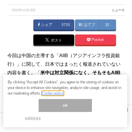
2015年11月19日
ニュース
シェア
5733
はてブ
32
Pocket
ポスト
今回は中国の主導する「AIIB（アジアインフラ投資銀
行）」に関して、日本ではまったく報道されていない
内容を書く。「
米中は対立関係になく、そもそもAIIB
設立を中国に持ちかけたのは米国である
」というシン
By clicking “Accept All Cookies”, you agree to the storing of cookies on
your device to enhance site navigation, analyze site usage, and assist in
クタンクの分析だ。
our marketing efforts.
Coolie policy
これが真実だとすれば、中国の南シナ海への進出が問
ok
×
題となる中で、日本の安倍政権の現状認識は根本から
settings
間違っていることになる。（
未来を見る！ 『ヤスの備
忘録』連動メルマガ
・高島康司）