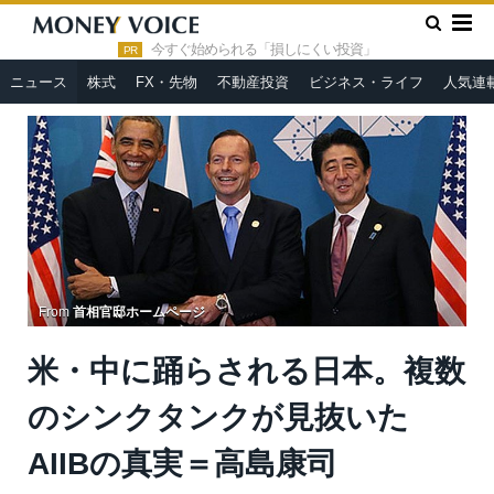
»
»
HOME
ニュース
米・中に踊らされる日本。複数のシンクタ
ンクが見抜いたAIIBの真実＝高島康司
今すぐ始められる「損しにくい投資」
PR
ニュース
株式
FX・先物
不動産投資
ビジネス・ライフ
人気連
From
首相官邸ホームページ
米・中に踊らされる日本。複数
のシンクタンクが見抜いた
AIIBの真実＝高島康司