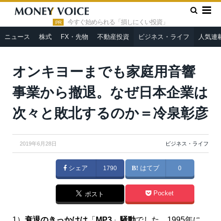
»
»
HOME
ビジネス・ライフ
オンキヨーまでも家庭用音響事業
から撤退。なぜ日本企業は次々と敗北するのか＝冷泉彰彦
今すぐ始められる「損しにくい投資」
PR
ニュース
株式
FX・先物
不動産投資
ビジネス・ライフ
人気連
オンキヨーまでも家庭用音響
事業から撤退。なぜ日本企業は
次々と敗北するのか＝冷泉彰彦
2019年6月28日
ビジネス・ライフ
シェア
1790
はてブ
0
Pocket
ポスト
1）
衰退のきっかけは
「
MP3
」
騒動
でした。1995年に