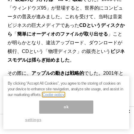
「ウィンドウズ95」が登場すると、世界的にコンピュ
ータの普及が進みました。これを受けて、当時は音楽
ビジネスの巨大メディアであった
CDというディスクか
ら
「
簡単にオーディオのファイルが取り出せる
」こと
が明らかとなり、違法アップロード、ダウンロードが
横行、CDという「物理ディスク」の販売という
ビジネ
スモデルは揺らぎ始めました
。
その際に、
アップルの動きは戦略的
でした。2001年と
いうタイミングで、「
iPod
」を発売、これは違法ダウ
By clicking “Accept All Cookies”, you agree to the storing of cookies on
your device to enhance site navigation, analyze site usage, and assist in
ンロードが横行しているという環境に、
高機能な再生
our marketing efforts.
Coolie policy
用のデバイス
を投入することで「
音楽のファイル販
ok
売
」
というビジネス
を立ち上げようというものでし
×
た。
settings
アップルは、結局は2010年代の後半になって、