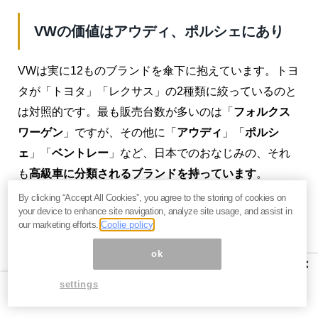
VWの価値はアウディ、ポルシェにあり
VWは実に12ものブランドを傘下に抱えています。トヨ
タが「トヨタ」「レクサス」の2種類に絞っているのと
は対照的です。最も販売台数が多いのは「
フォルクス
ワーゲン
」ですが、その他に「
アウディ
」「
ポルシ
ェ
」「
ベントレー
」など、日本でのおなじみの、それ
も
高級車に分類されるブランドを持っています
。
By clicking “Accept All Cookies”, you agree to the storing of cookies on
下のグラフは、ブランド別の営業利益率の比較です。
your device to enhance site navigation, analyze site usage, and assist in
これを見ると、ポルシェの営業利益率が15.8%、ベント
our marketing efforts.
Coolie policy
レーが9.7%、アウディが9.6%です。一方、フォルクス
ok
×
ワーゲン（VW Passenger）は2.7%しかありません。
settings