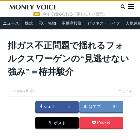
»
»
HOME
ニュース
排ガス不正問題で揺れるフォルクスワーゲ
ンの“見逃せない強み”＝栫井駿介
今すぐ始められる「損しにくい投資」
PR
ニュース
株式
FX・先物
不動産投資
ビジネス・ライフ
人気連
Sergey Kohl / Shutterstock.com
排ガス不正問題で揺れるフォ
ルクスワーゲンの“見逃せない
強み”＝栫井駿介
2016年4月3日
ニュース
シェア
6
はてブ
0
Pocket
ポスト