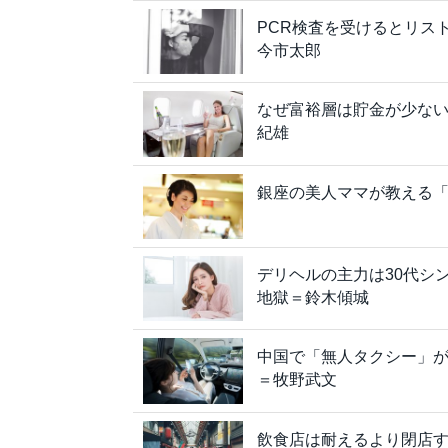
PCR検査を受けるとリス
今市太郎
なぜ富裕層は貯金が少ない
紀雄
銀座の美人ママが教える「
デリヘルの主力は30代シ
地獄＝鈴木傾城
中国で「無人タクシー」
＝牧野武文
飲食店は耐えるより閉店