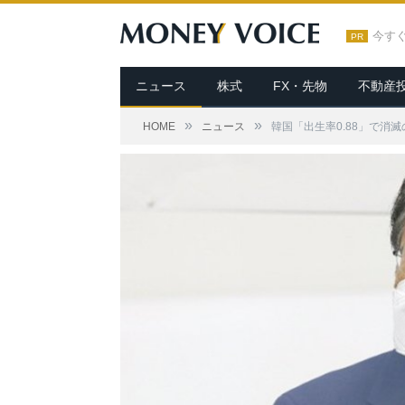
今す
PR
ニュース
株式
FX・先物
不動産
»
»
HOME
ニュース
韓国「出生率0.88」で消