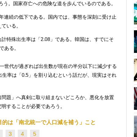
あろう。国家存亡への危険な道を歩んでいるのである。
、4年連続の低下である。国内では、事態を深刻に受け止
えている。
計特殊出生率は「2.08」である。韓国は、すでにそ
である。
、一世代が過ぎれば出生数が現在の半分以下に減少する
出生率は「0.5」を割り込むという話だが、現実はそれ
口問題」へ真剣に取り組まないどころか、悪化を放置
究明することが必要であろう。
目的は「南北統一で人口減を補う」こと
3
4
5