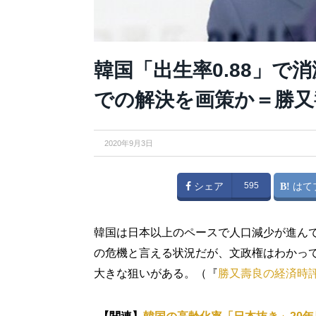
韓国「出生率0.88」で
での解決を画策か＝勝又
2020年9月3日
シェア
595
はて
韓国は日本以上のペースで人口減少が進んで
の危機と言える状況だが、文政権はわかっ
大きな狙いがある。（『
勝又壽良の経済時