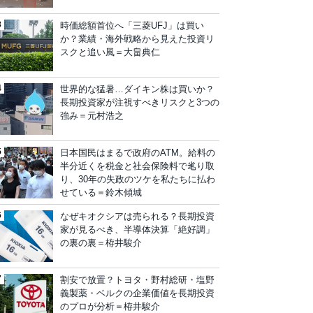
時価総額首位へ「三菱UFJ」は買い
か？業績・海外戦略から見えた投資リ
スクと追い風＝大畠典仁
世界的な猛暑…ダイキン株は買いか？
長期投資家が注視すべきリスクと3つの
強み＝元村浩之
日本国民はまるで政府のATM。給料の
半分近くを税金と社会保険料で毟り取
り、30年の失政のツケを私たちに払わ
せている＝鈴木傾城
なぜキオクシアは売られる？長期投資
家が見るべき、半導体決算「絶好調」
の裏の裏＝栫井駿介
割安で放置？トヨタ・野村総研・塩野
義製薬・ベルクの企業価値を長期投資
のプロが分析＝栫井駿介