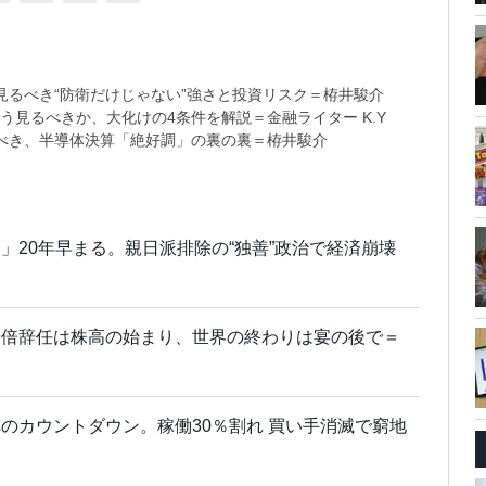
るべき“防衛だけじゃない”強さと投資リスク＝栫井駿介
う見るべきか、大化けの4条件を解説＝金融ライター K.Y
べき、半導体決算「絶好調」の裏の裏＝栫井駿介
」20年早まる。親日派排除の“独善”政治で経済崩壊
安倍辞任は株高の始まり、世界の終わりは宴の後で＝
のカウントダウン。稼働30％割れ 買い手消滅で窮地