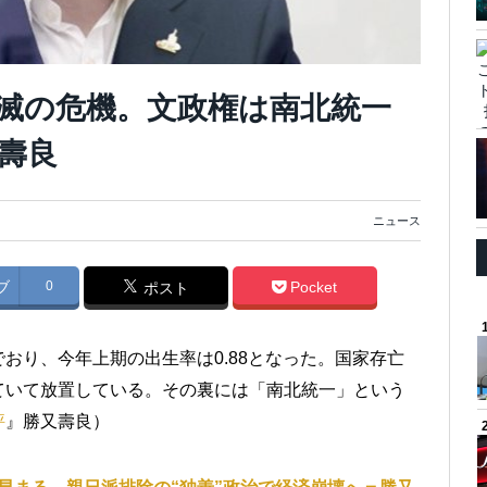
消滅の危機。文政権は南北統一
壽良
ニュース
ブ
0
Pocket
ポスト
おり、今年上期の出生率は0.88となった。国家存亡
ていて放置している。その裏には「南北統一」という
評
』勝又壽良）