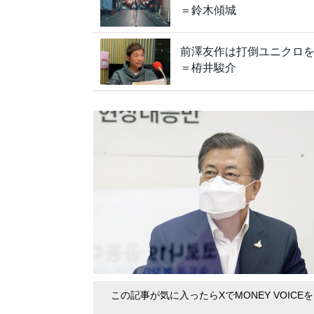
＝鈴木傾城
前澤友作は打倒ユニクロ
＝栫井駿介
この記事が気に入ったらXでMONEY VOICE