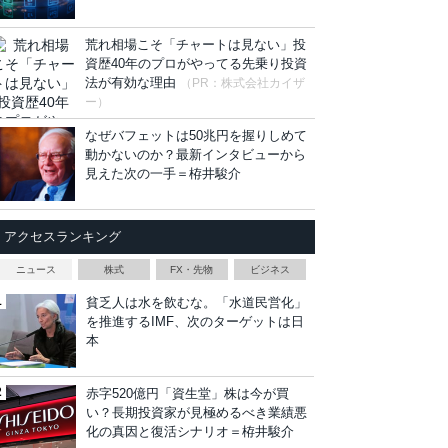
荒れ相場こそ「チャートは見ない」投
資歴40年のプロがやってる先乗り投資
法が有効な理由
（PR：株式会社カイザ
ー）
なぜバフェットは50兆円を握りしめて
動かないのか？最新インタビューから
見えた次の一手＝栫井駿介
アクセスランキング
ニュース
株式
FX・先物
ビジネス
貧乏人は水を飲むな。「水道民営化」
を推進するIMF、次のターゲットは日
本
赤字520億円「資生堂」株は今が買
い？長期投資家が見極めるべき業績悪
化の真因と復活シナリオ＝栫井駿介