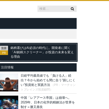
銘柄選びはAI必須の時代に。開発者に聞く
注目
「AI銘柄スクリーナー」が投資の未来を変え
PR
る理由
注目情報
日経平均最高値でも「負ける人」続
出？今から始めても間に合う“損しにく
い”投資術と実践方法
（PR：マーチャン
トブレインズ投資顧問）
中国「レアアース帝国」は崩壊へ。
2029年、日本の化学的精錬法が世界を
制す＝勝又壽良