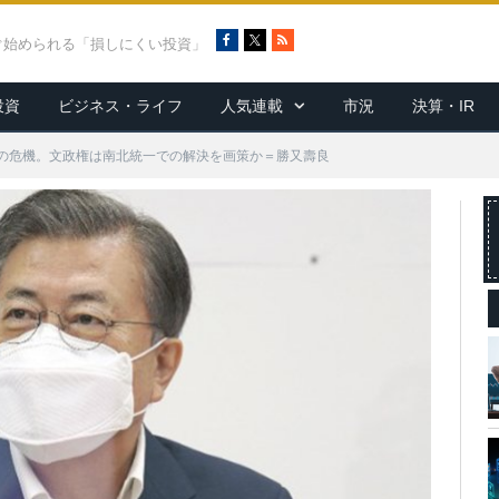
F
X
R
ぐ始められる「損しにくい投資」
a
S
c
S
投資
ビジネス・ライフ
人気連載
市況
決算・IR
e
b
o
滅の危機。文政権は南北統一での解決を画策か＝勝又壽良
o
k