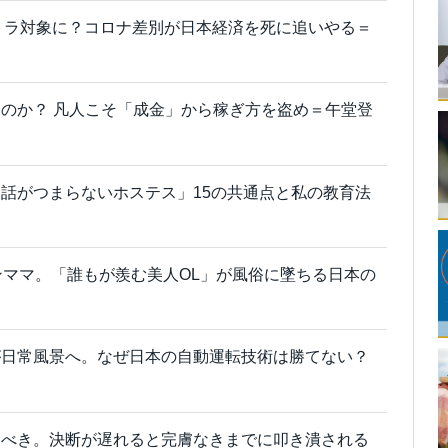
トラ対象に？コロナ差別が日本経済を死に追いやる＝
のか？ 凡人こそ「成金」から稼ぎ方を盗め＝午堂登
話がつまらないホステス」15の共通点と私の教育法
ンママ。「誰もが羨む美人OL」が風俗に墜ちる日本の
が日常風景へ。なぜ日本の自動運転技術は勝てない？
すべき。決断が遅れると完膚なきまでに叩き潰される