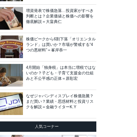
増資発表で株価急落…投資家がすべき
判断とは？企業価値と株価への影響を
徹底解説＝大畠典仁
株価ピークから6割下落「オリエンタル
ランド」は買いか？市場が警戒する“4
つの悪材料”＝峯岸恭一
4月開始「独身税」は本当に増税ではな
いのか？子ども・子育て支援金の仕組
みと不公平感の正体＝原彰宏
なぜジャパンディスプレイ株価急騰？
まだ買い？業績・思惑材料と投資リス
クを解説＝金融ライターK.Y
人気コーナー