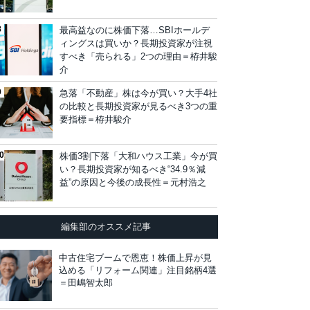
最高益なのに株価下落…SBIホールデ
ィングスは買いか？長期投資家が注視
すべき「売られる」2つの理由＝栫井駿
介
急落「不動産」株は今が買い？大手4社
の比較と長期投資家が見るべき3つの重
要指標＝栫井駿介
株価3割下落「大和ハウス工業」今が買
い？長期投資家が知るべき“34.9％減
益”の原因と今後の成長性＝元村浩之
編集部のオススメ記事
中古住宅ブームで恩恵！株価上昇が見
込める「リフォーム関連」注目銘柄4選
＝田嶋智太郎