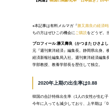
【関連】
韓国の高齢化率「日本抜き」20年
※本記事は有料メルマガ『
勝又壽良の経済時
ちの方はぜひこの機会に
ご購読
をどうぞ。
プロフィール:勝又壽良（かつまた ひさよし
元『週刊東洋経済』編集長。静岡県出身。横
経済新報社編集局入社。週刊東洋経済編集
学部教授、教養学部長を歴任して独立。
2020年上期の出生率は0.88
韓国の合計特殊出生率（1人の女性が生む子
今年に入っても減少しており、上半期は「0