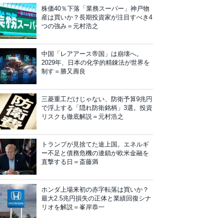
株価40％下落「業務スーパー」神戸物
産は買いか？長期投資家が注目すべき4
つの強み＝元村浩之
中国「レアアース帝国」は崩壊へ。
2029年、日本の化学的精錬法が世界を
制す＝勝又壽良
三菱重工だけじゃない、防衛予算9兆円
で浮上する「隠れ防衛銘柄」3選。投資
リスクも徹底解説＝元村浩之
トランプが見捨てた途上国。エネルギ
ー不足と債務危機の連鎖が欧米金融を
直撃する日＝斎藤満
ホンダ上場来初の赤字転落は買いか？
最大2.5兆円損失の正体と業績回復シナ
リオを解説＝峯岸恭一