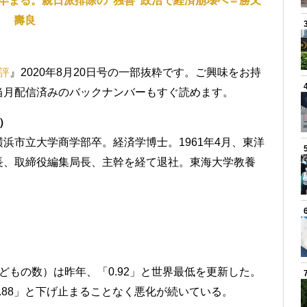
早まる。親日派排除の“独善”政治で経済崩壊へ＝勝又
壽良
評
』2020年8月20日号の一部抜粋です。ご興味をお持
当月配信済みのバックナンバーもすぐ読めます。
）
浜市立大学商学部卒。経済学博士。1961年4月、東洋
長、取締役編集局長、主幹を経て退社。東海大学教養
どもの数）は昨年、「0.92」と世界最低を更新した。
.88」と下げ止まることなく悪化が続いている。