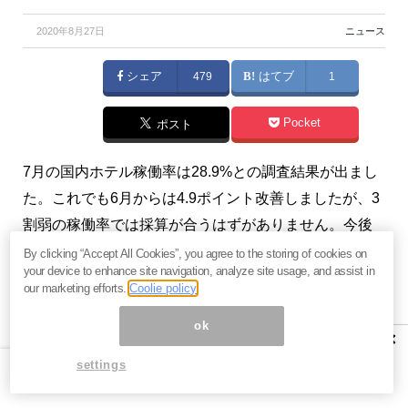
2020年8月27日
ニュース
シェア
479
はてブ
1
Pocket
ポスト
7月の国内ホテル稼働率は28.9%との調査結果が出まし
た。これでも6月からは4.9ポイント改善しましたが、3
割弱の稼働率では採算が合うはずがありません。今後
の不動産業界全体の展望とともに、苦境に立つホテ
By clicking “Accept All Cookies”, you agree to the storing of cookies on
your device to enhance site navigation, analyze site usage, and assist in
ル・宿泊施設の現状をお伝えします。（『
元証券会社
our marketing efforts.
Coolie policy
社長・澤田聖陽が教える「投資に勝つニュースの読み
ok
方」
』澤田聖陽）
×
settings
※9月7日(月) 19:30よりLIVE配信開催！「
『投資に勝
つ』ための最新ニュース解説
」