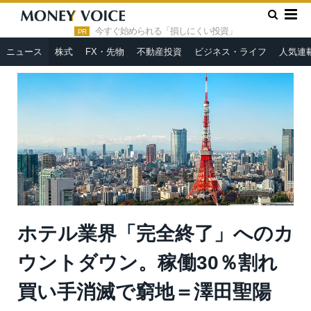
»
»
HOME
ニュース
ホテル業界「完全終了」へのカウントダウ
ン。稼働30％割れ 買い手消滅で窮地＝澤田聖陽
今すぐ始められる「損しにくい投資」
PR
ニュース
株式
FX・先物
不動産投資
ビジネス・ライフ
人気連
ホテル業界「完全終了」へのカ
ウントダウン。稼働30％割れ
買い手消滅で窮地＝澤田聖陽