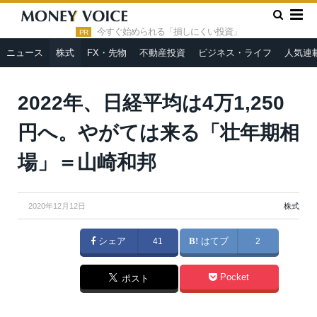
»
»
HOME
株式
2022年、日経平均は4万1,250円へ。やがては
来る「壮年期相場」＝山崎和邦
今すぐ始められる「損しにくい投資」
PR
ニュース
株式
FX・先物
不動産投資
ビジネス・ライフ
人気連
2022年、日経平均は4万1,250
円へ。やがては来る「壮年期相
場」＝山崎和邦
2020年12月12日
株式
シェア
41
はてブ
2
Pocket
ポスト