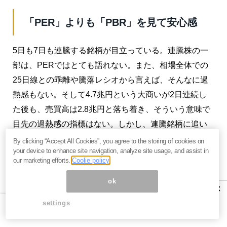
「PER」よりも「PBR」を見て安心感
5日も7日も連騰する銘柄が目立っている。連騰株の一
部は、PERではとても語れない。また、相場全体での
25日線との乖離や騰落レシオから言えば、そんなに過
熱感もない。そして4.7兆円という大商いが2日連続し
た後も、売買高は2.8兆円と落ち着き、そういう意味で
目先の過熱感の指標はない。しかし、連騰銘柄に追い
打ちをかける海外のファンドが、連騰の主流であるよ
By clicking “Accept All Cookies”, you agree to the storing of cookies on
your device to enhance site navigation, analyze site usage, and assist in
うに思う。
our marketing efforts.
Coolie policy
筆者のパートナーの石原氏が動画で語っていた古河電
ok
×
工＜5801＞などは、11月中旬までは2,400円近辺で買え
settings
る場面が2週間ぐらい続いた。それが一旦上放れると5
日間で2,900円弱まで値を飛ばす。元々これはそんなに