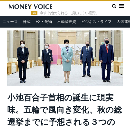
»
»
HOME
ニュース
小池百合子首相の誕生に現実味。五輪で風
向き変化、秋の総選挙までに予想される３つの政局＝澤田聖陽
今すぐ始められる「損しにくい投資」
PR
ニュース
株式
FX・先物
不動産投資
ビジネス・ライフ
人気連
小池百合子首相の誕生に現実
味。五輪で風向き変化、秋の総
選挙までに予想される３つの