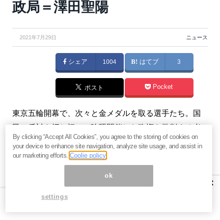
政局＝澤田聖陽
2021年7月29日
ニュース
シェア
1004
はてブ
3
Pocket
ポスト
東京五輪開幕で、次々と金メダルを取る選手たち。国
民の反対を押し切って強硬開催した政権を批判する者
By clicking “Accept All Cookies”, you agree to the storing of cookies on
も少数派となってきました。現在は五輪の影に隠れて
your device to enhance site navigation, analyze site usage, and assist in
いますが、2～3ヶ月後には総選挙が行われます。五輪
our marketing efforts.
Coolie policy
での風向きの変化を踏まえると、秋までに3つの政局が
ok
×
予想されます。（『
元証券会社社長・澤田聖陽が教え
settings
る「投資に勝つニュースの読み方」
』澤田聖陽）