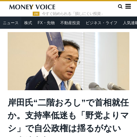
»
»
HOME
ニュース
岸田氏“二階おろし”で首相就任か。支持率
低迷も「野党よりマシ」で自公政権は揺るがない＝山崎和邦
今すぐ始められる「損しにくい投資」
PR
ニュース
株式
FX・先物
不動産投資
ビジネス・ライフ
人気連
岸田氏“二階おろし”で首相就任
か。支持率低迷も「野党よりマ
シ」で自公政権は揺るがない