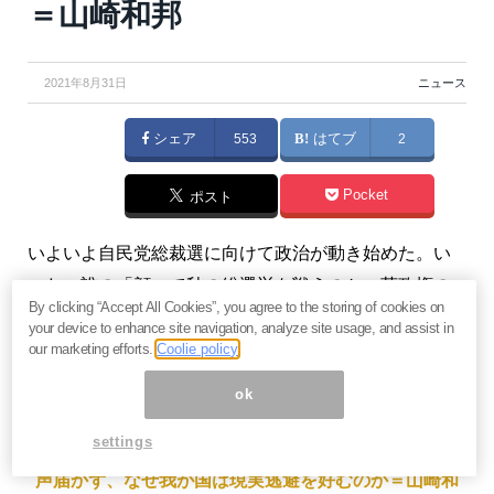
＝山崎和邦
2021年8月31日
ニュース
シェア
553
はてブ
2
Pocket
ポスト
いよいよ自民党総裁選に向けて政治が動き始めた。い
ったい誰の「顔」で秋の総選挙を戦うのか。菅政権の
By clicking “Accept All Cookies”, you agree to the storing of cookies on
失策、有力候補とされる岸田氏、さらには小池氏の出
your device to enhance site navigation, analyze site usage, and assist in
馬可能性も含めて今後の展開を考えたい。（「
週報
our marketing efforts.
Coolie policy
『投機の流儀』
」山崎和邦）
ok
settings
【関連】
東京五輪を敢行し玉砕する日本。「反対7割」
声届かず、なぜ我が国は現実逃避を好むのか＝山崎和