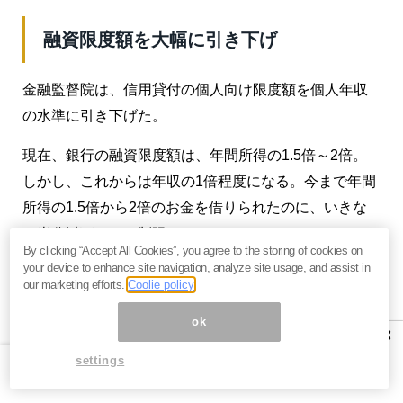
融資限度額を大幅に引き下げ
金融監督院は、信用貸付の個人向け限度額を個人年収
の水準に引き下げた。
現在、銀行の融資限度額は、年間所得の1.5倍～2倍。
しかし、これからは年収の1倍程度になる。今まで年間
所得の1.5倍から2倍のお金を借りられたのに、いきな
り半分以下までに制限されたのだ。
By clicking “Accept All Cookies”, you agree to the storing of cookies on
your device to enhance site navigation, analyze site usage, and assist in
これは、韓国人が投資のために金を借りるためであ
our marketing efforts.
Coolie policy
る。借りられるだけ借りておけという風潮になってい
ok
る。
×
settings
日本人には理解できないことだが、彼らは金を借りた
いのだ。利息が付こうがおかまいなし。それだけ投資