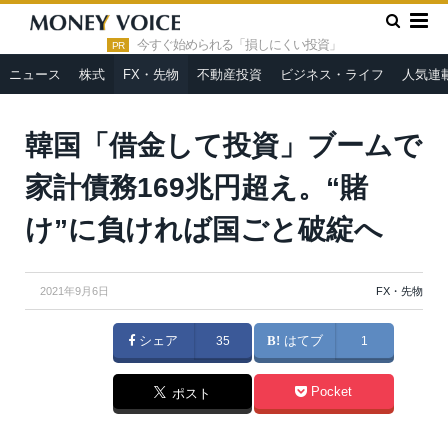
»
»
HOME
FX・先物
韓国「借金して投資」ブームで家計債務
169兆円超え。“賭け”に負ければ国ごと破綻へ
今すぐ始められる「損しにくい投資」
PR
ニュース
株式
FX・先物
不動産投資
ビジネス・ライフ
人気連
韓国「借金して投資」ブームで
家計債務169兆円超え。“賭
け”に負ければ国ごと破綻へ
2021年9月6日
FX・先物
シェア
35
はてブ
1
Pocket
ポスト