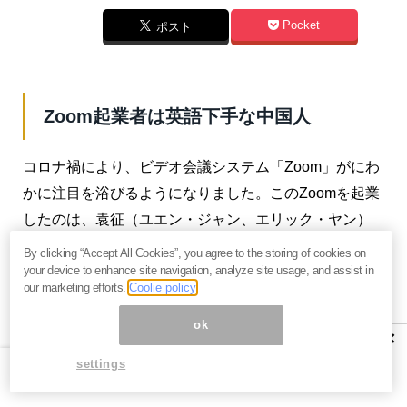
Pocket
ポスト
Zoom起業者は英語下手な中国人
コロナ禍により、ビデオ会議システム「Zoom」がにわ
かに注目を浴びるようになりました。このZoomを起業
したのは、袁征（ユエン・ジャン、エリック・ヤン）
です。
By clicking “Accept All Cookies”, you agree to the storing of cookies on
your device to enhance site navigation, analyze site usage, and assist in
袁征は山東省出身で山東科技大学を卒業後、ビル・ゲ
our marketing efforts.
Coolie policy
イツの情報ハイウェイに関する講演を聞き、深い感銘
ok
×
を受け、これはなんとしても米国に行き、以前から構
想をしていたビデオ通話システムを開発したいと思う
settings
ようになりました。