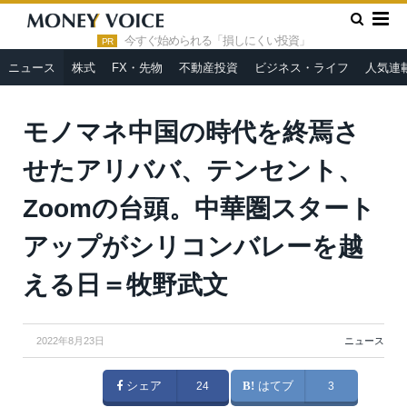
»
»
HOME
ニュース
モノマネ中国の時代を終焉させたアリバ
バ、テンセント、Zoomの台頭。中華圏スタートアップがシリコンバ
今すぐ始められる「損しにくい投資」
PR
レーを越える日＝牧野武文
ニュース
株式
FX・先物
不動産投資
ビジネス・ライフ
人気連
モノマネ中国の時代を終焉さ
せたアリババ、テンセント、
Zoomの台頭。中華圏スタート
アップがシリコンバレーを越
える日＝牧野武文
2022年8月23日
ニュース
シェア
24
はてブ
3