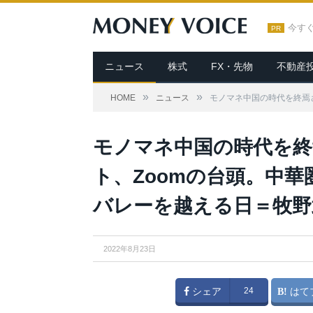
今す
PR
ニュース
株式
FX・先物
不動産
»
»
HOME
ニュース
モノマネ中国の時代を終焉
モノマネ中国の時代を
ト、Zoomの台頭。中
バレーを越える日＝牧野
2022年8月23日
シェア
24
はて