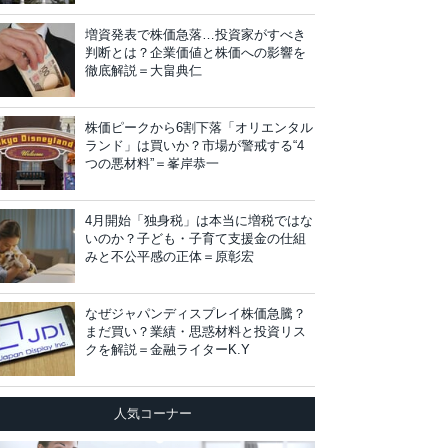
増資発表で株価急落…投資家がすべき
判断とは？企業価値と株価への影響を
徹底解説＝大畠典仁
株価ピークから6割下落「オリエンタル
ランド」は買いか？市場が警戒する“4
つの悪材料”＝峯岸恭一
4月開始「独身税」は本当に増税ではな
いのか？子ども・子育て支援金の仕組
みと不公平感の正体＝原彰宏
なぜジャパンディスプレイ株価急騰？
まだ買い？業績・思惑材料と投資リス
クを解説＝金融ライターK.Y
人気コーナー