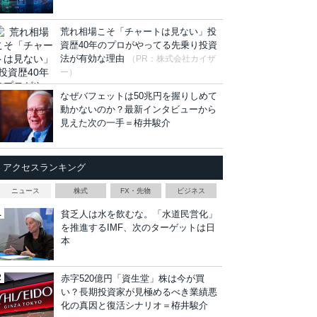
荒れ相場こそ「チャートは見ない」投
資歴40年のプロがやってる先乗り投資
法が有効な理由
（PR：株式会社カイザ
ー）
なぜバフェットは50兆円を握りしめて
動かないのか？最新インタビューから
見えた次の一手＝栫井駿介
アクセスランキング
ニュース
株式
FX・先物
ビジネス
貧乏人は水を飲むな。「水道民営化」
を推進するIMF、次のターゲットは日
本
赤字520億円「資生堂」株は今が買
い？長期投資家が見極めるべき業績悪
化の真因と復活シナリオ＝栫井駿介