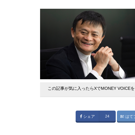
この記事が気に入ったらXでMONEY VOICE
シェア
24
はて