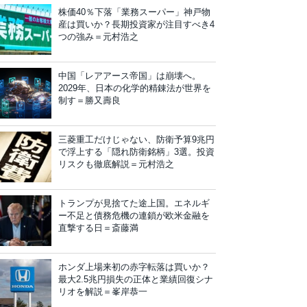
株価40％下落「業務スーパー」神戸物
産は買いか？長期投資家が注目すべき4
つの強み＝元村浩之
中国「レアアース帝国」は崩壊へ。
2029年、日本の化学的精錬法が世界を
制す＝勝又壽良
三菱重工だけじゃない、防衛予算9兆円
で浮上する「隠れ防衛銘柄」3選。投資
リスクも徹底解説＝元村浩之
トランプが見捨てた途上国。エネルギ
ー不足と債務危機の連鎖が欧米金融を
直撃する日＝斎藤満
ホンダ上場来初の赤字転落は買いか？
最大2.5兆円損失の正体と業績回復シナ
リオを解説＝峯岸恭一