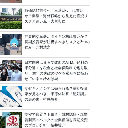
時価総額首位へ「三菱UFJ」は買い
か？業績・海外戦略から見えた投資リ
スクと追い風＝大畠典仁
世界的な猛暑…ダイキン株は買いか？
長期投資家が注視すべきリスクと3つの
強み＝元村浩之
日本国民はまるで政府のATM。給料の
半分近くを税金と社会保険料で毟り取
り、30年の失政のツケを私たちに払わ
せている＝鈴木傾城
なぜキオクシアは売られる？長期投資
家が見るべき、半導体決算「絶好調」
の裏の裏＝栫井駿介
割安で放置？トヨタ・野村総研・塩野
義製薬・ベルクの企業価値を長期投資
のプロが分析＝栫井駿介