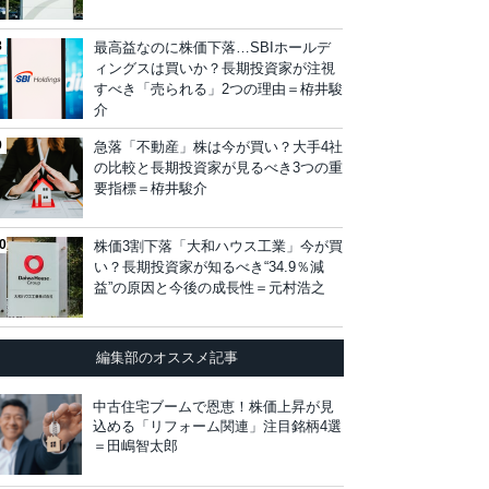
最高益なのに株価下落…SBIホールデ
ィングスは買いか？長期投資家が注視
すべき「売られる」2つの理由＝栫井駿
介
急落「不動産」株は今が買い？大手4社
の比較と長期投資家が見るべき3つの重
要指標＝栫井駿介
株価3割下落「大和ハウス工業」今が買
い？長期投資家が知るべき“34.9％減
益”の原因と今後の成長性＝元村浩之
編集部のオススメ記事
中古住宅ブームで恩恵！株価上昇が見
込める「リフォーム関連」注目銘柄4選
＝田嶋智太郎