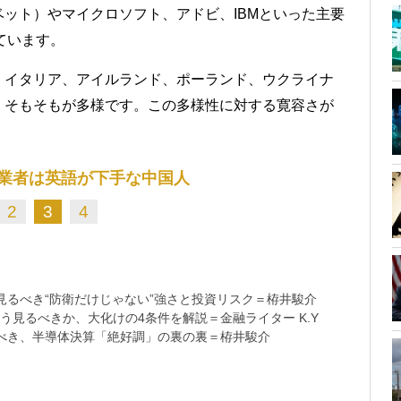
ット）やマイクロソフト、アドビ、IBMといった主要
ています。
、イタリア、アイルランド、ポーランド、ウクライナ
、そもそもが多様です。この多様性に対する寛容さが
起業者は英語が下手な中国人
2
3
4
るべき“防衛だけじゃない”強さと投資リスク＝栫井駿介
う見るべきか、大化けの4条件を解説＝金融ライター K.Y
べき、半導体決算「絶好調」の裏の裏＝栫井駿介