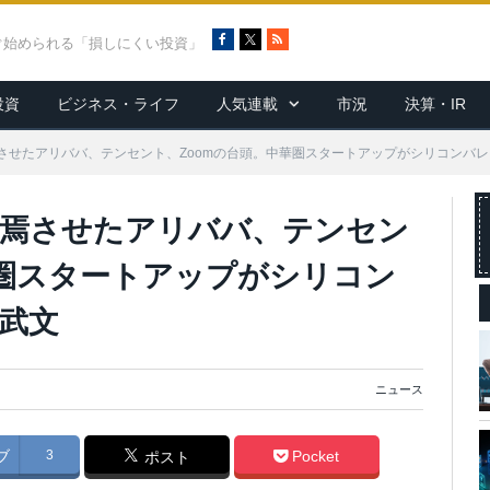
F
X
R
ぐ始められる「損しにくい投資」
a
S
c
S
投資
ビジネス・ライフ
人気連載
市況
決算・IR
e
b
o
させたアリババ、テンセント、Zoomの台頭。中華圏スタートアップがシリコンバ
o
k
終焉させたアリババ、テンセン
華圏スタートアップがシリコン
武文
ニュース
ブ
3
Pocket
ポスト