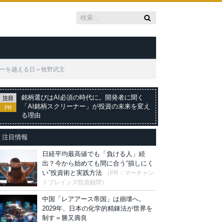
レーを越える日＝牧野武文
銘柄選びはAI必須の時代に。開発者に聞く
注目
「AI銘柄スクリーナー」が投資の未来を変え
PR
る理由
注目情報
日経平均最高値でも「負ける人」続
出？今から始めても間に合う“損しにく
い”投資術と実践方法
（PR：マーチャン
トブレインズ投資顧問）
中国「レアアース帝国」は崩壊へ。
2029年、日本の化学的精錬法が世界を
制す＝勝又壽良