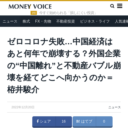
»
»
HOME
ニュース
ゼロコロナ失敗…中国経済はあと何年で崩
壊する？外国企業の“中国離れ”と不動産バブル崩壊を経てどこへ向か
今すぐ始められる「損しにくい投資」
PR
うのか＝栫井駿介
ニュース
株式
FX・先物
不動産投資
ビジネス・ライフ
人気連
ゼロコロナ失敗…中国経済は
あと何年で崩壊する？外国企業
の“中国離れ”と不動産バブル崩
壊を経てどこへ向かうのか＝
栫井駿介
2022年12月20日
ニュース
シェア
16
はてブ
0