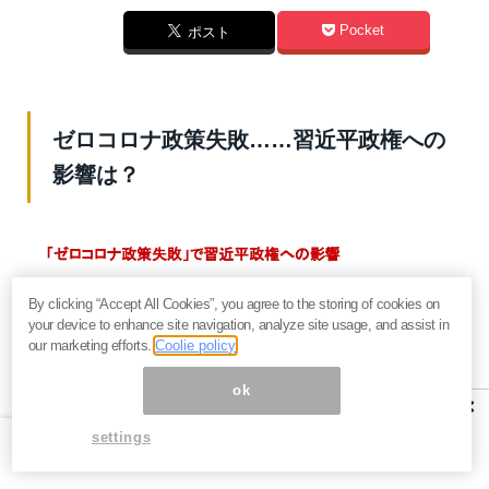
Pocket
ポスト
ゼロコロナ政策失敗……習近平政権への
影響は？
By clicking “Accept All Cookies”, you agree to the storing of cookies on
your device to enhance site navigation, analyze site usage, and assist in
our marketing efforts.
Coolie policy
ok
×
settings