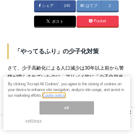
シェア
245
はてブ
2
Pocket
ポスト
「やってるふり」の少子化対策
さて、少子高齢化による人口減少は30年以上前から警
鐘が鳴らされていたのに、アリバイ的に「少子化担当
By clicking “Accept All Cookies”, you agree to the storing of cookies on
相」などというコケオドシの特命大臣の看板だけを掲
your device to enhance site navigation, analyze site usage, and assist in
げ、何もやってこなかったのが自民党でした。
our marketing efforts.
Coolie policy
それにもかかわらず、ここにきてなんでまた突然の
ok
×
「異次元の少子化対策」なのでしょうか。
settings
大軍事拡大政策に舵を切ったことへの、せめてもの罪