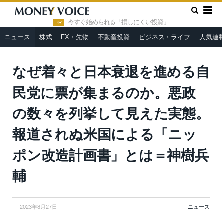
»
»
HOME
ニュース
なぜ着々と日本衰退を進める自民党に票が
集まるのか。悪政の数々を列挙して見えた実態。報道されぬ米国に
今すぐ始められる「損しにくい投資」
PR
よる「ニッポン改造計画書」とは＝神樹兵輔
ニュース
株式
FX・先物
不動産投資
ビジネス・ライフ
人気連
なぜ着々と日本衰退を進める自
民党に票が集まるのか。悪政
の数々を列挙して見えた実態。
報道されぬ米国による「ニッ
ポン改造計画書」とは＝神樹兵
輔
2023年8月27日
ニュース