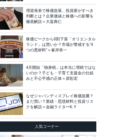
増資発表で株価急落…投資家がすべき
判断とは？企業価値と株価への影響を
徹底解説＝大畠典仁
株価ピークから6割下落「オリエンタル
ランド」は買いか？市場が警戒する“4
つの悪材料”＝峯岸恭一
4月開始「独身税」は本当に増税ではな
いのか？子ども・子育て支援金の仕組
みと不公平感の正体＝原彰宏
なぜジャパンディスプレイ株価急騰？
まだ買い？業績・思惑材料と投資リス
クを解説＝金融ライターK.Y
人気コーナー