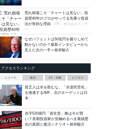
荒れ相場こそ「チャートは見ない」投
資歴40年のプロがやってる先乗り投資
法が有効な理由
（PR：株式会社カイザ
ー）
なぜバフェットは50兆円を握りしめて
動かないのか？最新インタビューから
見えた次の一手＝栫井駿介
アクセスランキング
ニュース
株式
FX・先物
ビジネス
貧乏人は水を飲むな。「水道民営化」
を推進するIMF、次のターゲットは日
本
赤字520億円「資生堂」株は今が買
い？長期投資家が見極めるべき業績悪
化の真因と復活シナリオ＝栫井駿介