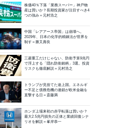
株価40％下落「業務スーパー」神戸物
産は買いか？長期投資家が注目すべき4
つの強み＝元村浩之
中国「レアアース帝国」は崩壊へ。
2029年、日本の化学的精錬法が世界を
制す＝勝又壽良
三菱重工だけじゃない、防衛予算9兆円
で浮上する「隠れ防衛銘柄」3選。投資
リスクも徹底解説＝元村浩之
トランプが見捨てた途上国。エネルギ
ー不足と債務危機の連鎖が欧米金融を
直撃する日＝斎藤満
ホンダ上場来初の赤字転落は買いか？
最大2.5兆円損失の正体と業績回復シナ
リオを解説＝峯岸恭一