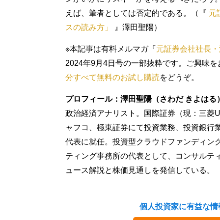
えば、筆者としては否定的である。（『
元
スの読み方」
』澤田聖陽）
※本記事は有料メルマガ『
元証券会社社長・
2024年9月4日号の一部抜粋です。ご興
分すべて無料のお試し購読
をどうぞ。
プロフィール：澤田聖陽（さわだ きよはる
政治経済アナリスト。国際証券（現：三菱U
ャフコ、極東証券にて投資業務、投資銀行業務に
代表に就任。投資型クラウドファンディン
ティング事務所の代表として、コンサルテ
ュース解説と株価見通しを発信している。
個人投資家に有益な情