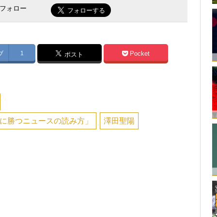
をフォロー
ブ
1
Pocket
ポスト
に勝つニュースの読み方」
澤田聖陽