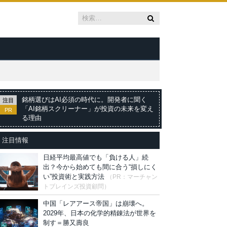
銘柄選びはAI必須の時代に。開発者に聞く
注目
「AI銘柄スクリーナー」が投資の未来を変え
PR
る理由
注目情報
日経平均最高値でも「負ける人」続
出？今から始めても間に合う“損しにく
い”投資術と実践方法
（PR：マーチャン
トブレインズ投資顧問）
中国「レアアース帝国」は崩壊へ。
2029年、日本の化学的精錬法が世界を
制す＝勝又壽良