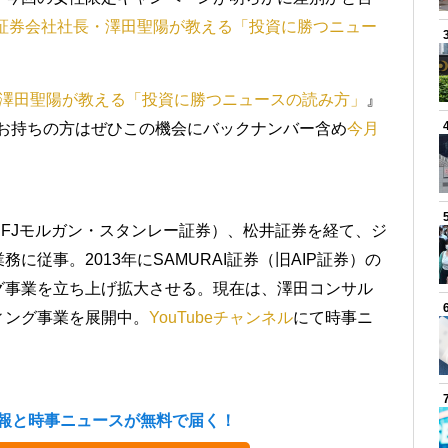
証券会社社長・澤田聖陽が教える「投資に勝つニュー
澤田聖陽が教える「投資に勝つニュースの読み方」
』
味をお持ちの方はぜひこの機会にバックナンバー含め
今月
）
FJモルガン・スタンレー証券）、松井証券を経て、ジ
従事。2013年にSAMURAI証券（旧AIP証券）の
グ事業を立ち上げ拡大させる。現在は、澤田コンサル
ィング事業を展開中。
YouTubeチャンネル
にて時事ニ
報と時事ニュースが無料で届く！