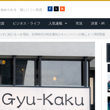
F
X
R
ぐ始められる「損しにくい投資」
a
S
c
S
投資
ビジネス・ライフ
人気連載
市況
決算・IR
e
b
o
れずに続けるべき理由。令和時代の特定層向けキャンペーンの難しさ＝澤田聖陽
o
k