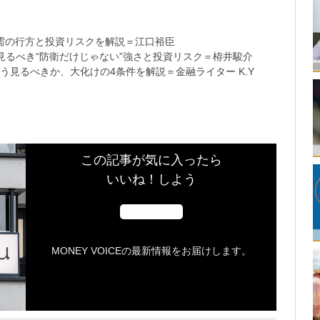
需の行方と投資リスクを解説＝江口裕臣
るべき“防衛だけじゃない”強さと投資リスク＝栫井駿介
う見るべきか、大化けの4条件を解説＝金融ライター K.Y
この記事が気に入ったら
いいね！しよう
MONEY VOICEの最新情報をお届けします。