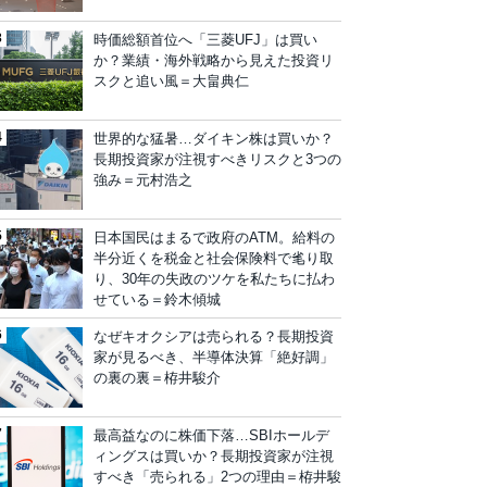
時価総額首位へ「三菱UFJ」は買い
か？業績・海外戦略から見えた投資リ
スクと追い風＝大畠典仁
世界的な猛暑…ダイキン株は買いか？
長期投資家が注視すべきリスクと3つの
強み＝元村浩之
日本国民はまるで政府のATM。給料の
半分近くを税金と社会保険料で毟り取
り、30年の失政のツケを私たちに払わ
せている＝鈴木傾城
なぜキオクシアは売られる？長期投資
家が見るべき、半導体決算「絶好調」
の裏の裏＝栫井駿介
最高益なのに株価下落…SBIホールデ
ィングスは買いか？長期投資家が注視
すべき「売られる」2つの理由＝栫井駿