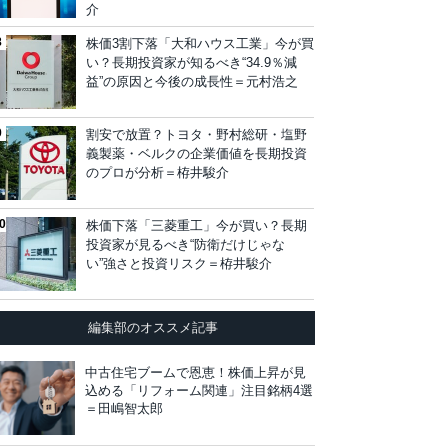
介
株価3割下落「大和ハウス工業」今が買
い？長期投資家が知るべき“34.9％減
益”の原因と今後の成長性＝元村浩之
割安で放置？トヨタ・野村総研・塩野
義製薬・ベルクの企業価値を長期投資
のプロが分析＝栫井駿介
株価下落「三菱重工」今が買い？長期
投資家が見るべき“防衛だけじゃな
い”強さと投資リスク＝栫井駿介
編集部のオススメ記事
中古住宅ブームで恩恵！株価上昇が見
込める「リフォーム関連」注目銘柄4選
＝田嶋智太郎