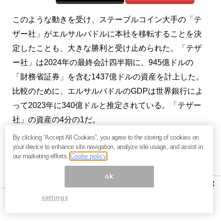
このような動きを受け、ステーブルコイン大手の「テ
ザー社」がエルサルバドルに本社を移転することを決
定したことも、大きな勝利と受け止められた。「テザ
ー社」は2024年の最終会計四半期に、945億ドルの
「財務省証券」を含む1437億ドルの資産を計上した。
比較のために、エルサルバドルのGDPは世界銀行によ
って2023年に340億ドルと推定されている。「テザー
社」の資産の4分の1だ。
By clicking “Accept All Cookies”, you agree to the storing of cookies on
「テザー社」はエルサルバドルを拠点とする最大の企
your device to enhance site navigation, analyze site usage, and assist in
業となり、他の暗号資産企業もこの国の先進的な暗号
our marketing efforts.
Coolie policy
規制の枠組みやますます熟練した労働力を活用して、
ok
×
その足跡をたどるに違いない。サルバドルの人々にと
settings
って、それはキャリアの機会が増え、給与が上がり、
この国が独自の技術ハブになる可能性があることを意