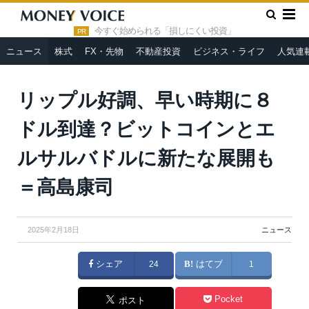
»
»
HOME
ニュース
リップル好調、早い時期に８ドル到達？ビ
ットコインとエルサルバドルに新たな展開も＝高島康司
今すぐ始められる「損しにくい投資」
PR
ニュース
株式
FX・先物
不動産投資
ビジネス・ライフ
人気連
リップル好調、早い時期に８
ドル到達？ビットコインとエ
ルサルバドルに新たな展開も
＝高島康司
2025年2月18日
ニュース
シェア
24
はてブ
1
Pocket
ポスト