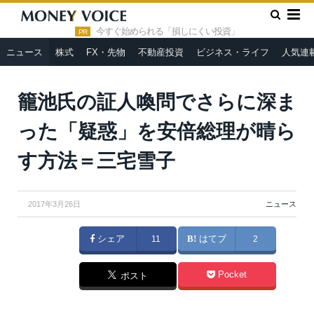
»
»
HOME
ニュース
籠池氏の証人喚問でさらに深まった「疑
惑」を安倍総理が晴らす方法＝三宅雪子
今すぐ始められる「損しにくい投資」
PR
ニュース
株式
FX・先物
不動産投資
ビジネス・ライフ
人気連
From
首相官邸ホームページ
籠池氏の証人喚問でさらに深ま
った「疑惑」を安倍総理が晴ら
す方法＝三宅雪子
2017年3月26日
ニュース
シェア
11
はてブ
2
Pocket
ポスト