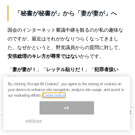
「秘書が秘書が」から「妻が妻が」へ
国会のインターネット審議中継を観るのが私の趣味な
のですが、最近はそれがかなりつらくなってきまし
た。なぜかというと、野党議員からの質問に対して、
安倍総理のキレ方が尋常ではない
からです。
「
妻が妻が！
」「
レッテル貼りだ！
」「
犯罪者扱い
だ！
」…
By clicking “Accept All Cookies”, you agree to the storing of cookies on
your device to enhance site navigation, analyze site usage, and assist in
質問した野党議員が呆気にとられるほどの興奮ぶりで
our marketing efforts.
Coolie policy
す。
安倍さんへの質問は当然「内閣総理大臣」たる安
ok
倍晋三議員に対するもの
なんですが、安倍さんは以前
×
からの傾向でそれを
個人攻撃と捉えている
ようなので
settings
す。当然そうではありません。