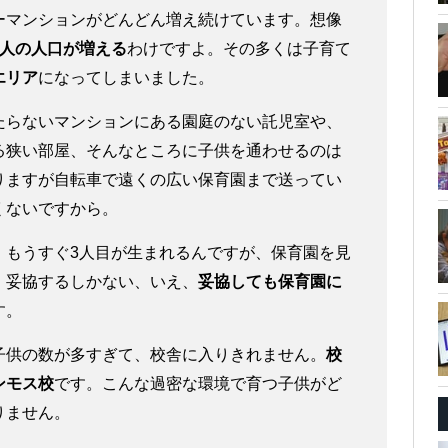
ーマンションがどんどん増え続けています。想像
千人の人口が増える
わけですよ。その多くは子育て
エリア
になってしまいました。
たらないマンションにある園庭のない託児室や、
る狭い部屋、そんなところに子供を通わせるのは
りますが自転車で遠くの広い保育園まで送ってい
くないですから。
。もうすぐ3人目が生まれるんですが、保育園を見
。妥協するしかない、いえ、
妥協しても保育園に
す。
子供の数が多すぎて、校舎に入りきれません。
校
ンモス校
です。こんな過密な環境で育つ子供がど
りません。