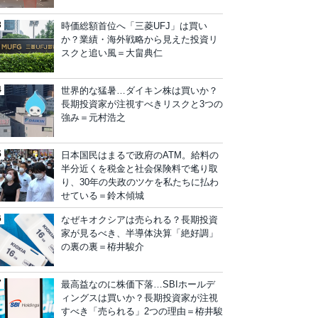
時価総額首位へ「三菱UFJ」は買い
か？業績・海外戦略から見えた投資リ
スクと追い風＝大畠典仁
世界的な猛暑…ダイキン株は買いか？
長期投資家が注視すべきリスクと3つの
強み＝元村浩之
日本国民はまるで政府のATM。給料の
半分近くを税金と社会保険料で毟り取
り、30年の失政のツケを私たちに払わ
せている＝鈴木傾城
なぜキオクシアは売られる？長期投資
家が見るべき、半導体決算「絶好調」
の裏の裏＝栫井駿介
最高益なのに株価下落…SBIホールデ
ィングスは買いか？長期投資家が注視
すべき「売られる」2つの理由＝栫井駿