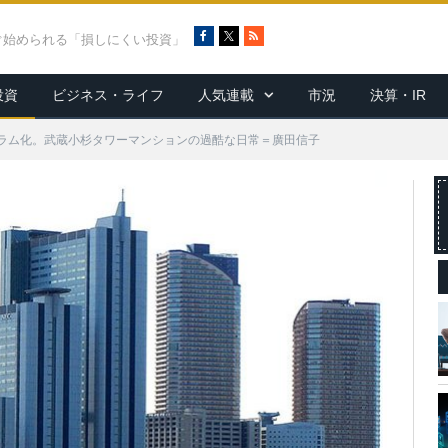
F
X
R
ぐ始められる「損しにくい投資」
a
S
c
S
投資
ビジネス・ライフ
人気連載
市況
決算・IR
e
b
o
ラム化。武蔵小杉タワーマンションの過酷な日常＝廣田信子
o
k