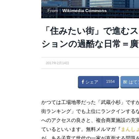
From：
Wikimedia Commons
「住みたい街」で進むス
ションの過酷な日常＝廣
2017年2月14日
シェア
1554
はて
かつては工場地帯だった「武蔵小杉」です
街ランキング」でも上位にランクインする
へのアクセスの良さと、複合商業施設の充
ているといいます。無料メルマガ『
まんし
が、ある子育て世代の一家が直面する問題