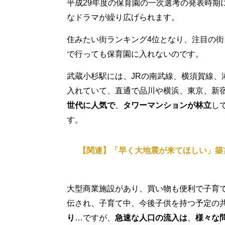
平成29年度の保育園の一次選考の発表時期
なドラマが繰り広げられます。
住みたい街ランキング4位となり、注目の街
で行っても保育園に入れないのです。
武蔵小杉駅には、JRの南武線、横須賀線、
入れていて、直通で品川や横浜、東京、新宿
世代に人気で
、
タワーマンションが林立
し
す。
【関連】「早く大地震が来てほしい」築
大型商業施設があり、買い物も便利で子育
伝され、子育て中、今後子供を持つ予定の
り
…ですが、
急速な人口の流入は
、
様々な