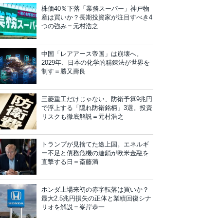
株価40％下落「業務スーパー」神戸物
産は買いか？長期投資家が注目すべき4
つの強み＝元村浩之
中国「レアアース帝国」は崩壊へ。
2029年、日本の化学的精錬法が世界を
制す＝勝又壽良
三菱重工だけじゃない、防衛予算9兆円
で浮上する「隠れ防衛銘柄」3選。投資
リスクも徹底解説＝元村浩之
トランプが見捨てた途上国。エネルギ
ー不足と債務危機の連鎖が欧米金融を
直撃する日＝斎藤満
ホンダ上場来初の赤字転落は買いか？
最大2.5兆円損失の正体と業績回復シナ
リオを解説＝峯岸恭一