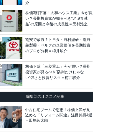
介
株価3割下落「大和ハウス工業」今が買
い？長期投資家が知るべき“34.9％減
益”の原因と今後の成長性＝元村浩之
割安で放置？トヨタ・野村総研・塩野
義製薬・ベルクの企業価値を長期投資
のプロが分析＝栫井駿介
株価下落「三菱重工」今が買い？長期
投資家が見るべき“防衛だけじゃな
い”強さと投資リスク＝栫井駿介
編集部のオススメ記事
中古住宅ブームで恩恵！株価上昇が見
込める「リフォーム関連」注目銘柄4選
＝田嶋智太郎