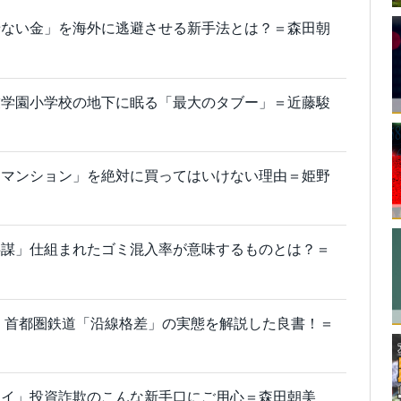
せない金」を海外に逃避させる新手法とは？＝森田朝
友学園小学校の地下に眠る「最大のタブー」＝近藤駿
トマンション」を絶対に買ってはいけない理由＝姫野
共謀」仕組まれたゴミ混入率が意味するものとは？＝
 首都圏鉄道「沿線格差」の実態を解説した良書！＝
ツイ」投資詐欺のこんな新手口にご用心＝森田朝美