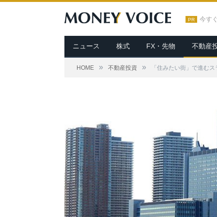
今す
PR
ニュース
株式
FX・先物
不動産
»
»
HOME
不動産投資
「住みたい街」で進むス