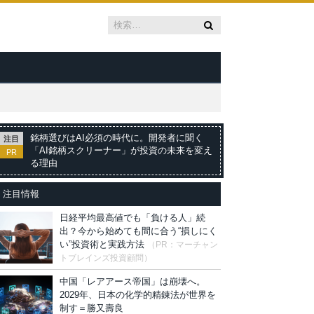
銘柄選びはAI必須の時代に。開発者に聞く
注目
「AI銘柄スクリーナー」が投資の未来を変え
PR
る理由
注目情報
日経平均最高値でも「負ける人」続
出？今から始めても間に合う“損しにく
い”投資術と実践方法
（PR：マーチャン
トブレインズ投資顧問）
中国「レアアース帝国」は崩壊へ。
2029年、日本の化学的精錬法が世界を
制す＝勝又壽良