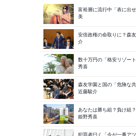
富裕層に流行中「表に出
美
安倍政権の命取りに？森
介
数十万円の「格安リゾー
秀喜
森友学園と国の「危険な
近藤駿介
あなたは勝ち組？負け組？
姫野秀喜
犯罪者曰く「今が一番ア