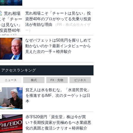
荒れ相場こそ「チャートは見ない」投
資歴40年のプロがやってる先乗り投資
法が有効な理由
（PR：株式会社カイザ
ー）
なぜバフェットは50兆円を握りしめて
動かないのか？最新インタビューから
見えた次の一手＝栫井駿介
アクセスランキング
ニュース
株式
FX・先物
ビジネス
貧乏人は水を飲むな。「水道民営化」
を推進するIMF、次のターゲットは日
本
赤字520億円「資生堂」株は今が買
い？長期投資家が見極めるべき業績悪
化の真因と復活シナリオ＝栫井駿介