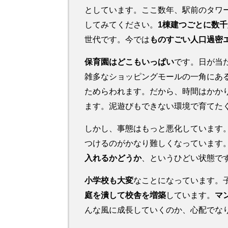
としています。ここ数年、駅前のタワ
してみてください。
1棟建つごとに数
世代です。今では
ものすごい人口過密
保育園はどこもいっぱい
です。日が当
雑多なショッピングモールの一角にあ
ためらわれます。だから、時間はかか
ます。泥遊びもできない環境で育てた
しかし、事態はもっと悪化しています
つけるのがかなり難しくなっています
入れるかどうか
、というひどい状態で
小学校も大変
なことになっています。
庭を潰して校舎を増築
しています。
マ
んな風に成長していくのか、心配でな