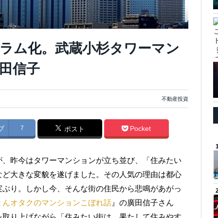
ラム化。武蔵小杉タワーマン
田信子
不動産投資
ブ
7
Pocket
ポスト
が、昨今はタワーマンションが立ち並び、「住みたい
など大きな変貌を遂げました。その人気の理由は都心
実ぶり。しかし今、そんな街の住民から悲鳴があがっ
ょんオタクのマンションこぼれ話
』の廣田信子さん
を取り上げながら「住みたい街は、果たして住みやす