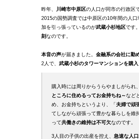
昨年、
川崎市中原区
の人口が同市の行政区
2015の国勢調査では中原区の10年間の人
加を引っ張っているのが
武蔵小杉地区
です
刻
なのです。
本音の声
が届きました。
金融系の会社に勤め
2人で、
武蔵小杉のタワーマンションを購入
購入時には周りからうらやましがられ
ところに住めるってお金持ちね～
など
め、お金持ちというより、「
夫婦で頑
てしながら頑張って豊かな暮らしを維
って
共働きの維持は不可欠
なのです。
3人目の子供の出産を控え、
急速な人口