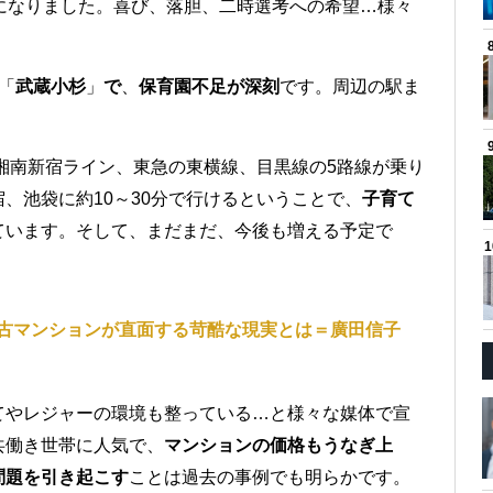
になりました。喜び、落胆、二時選考への希望…様々
「
武蔵小杉
」
で
、
保育園不足が深刻
です。周辺の駅ま
湘南新宿ライン、東急の東横線、目黒線の5路線が乗り
、池袋に約10～30分で行けるということで、
子育て
ています。そして、まだまだ、今後も増える予定で
古マンションが直面する苛酷な現実とは＝廣田信子
てやレジャーの環境も整っている…と様々な媒体で宣
共働き世帯に人気で、
マンションの価格もうなぎ上
問題を引き起こす
ことは過去の事例でも明らかです。