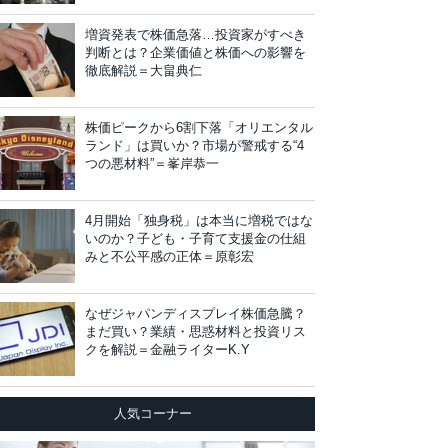
増資発表で株価急落…投資家がすべき
判断とは？企業価値と株価への影響を
徹底解説＝大畠典仁
株価ピークから6割下落「オリエンタル
ランド」は買いか？市場が警戒する“4
つの悪材料”＝峯岸恭一
4月開始「独身税」は本当に増税ではな
いのか？子ども・子育て支援金の仕組
みと不公平感の正体＝原彰宏
なぜジャパンディスプレイ株価急騰？
まだ買い？業績・思惑材料と投資リス
クを解説＝金融ライターK.Y
人気コーナー