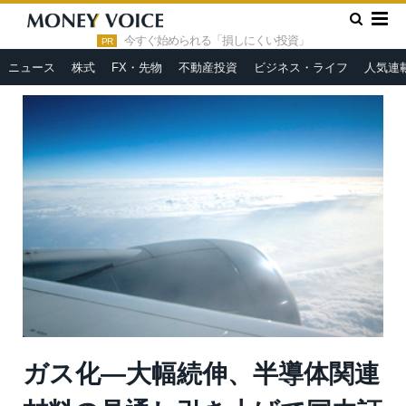
»
»
HOME
市況ヘッドライン
ガス化—大幅続伸、半導体関連材
料の見通し引き上げで国内証券が格上げ
今すぐ始められる「損しにくい投資」
PR
ニュース
株式
FX・先物
不動産投資
ビジネス・ライフ
人気連
ガス化—大幅続伸、半導体関連