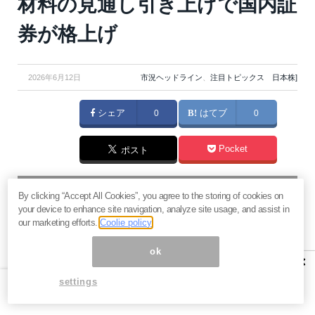
材料の見通し引き上げで国内証
券が格上げ
2026年6月12日
市況ヘッドライン
、
注目トピックス 日本株]
シェア
0
はてブ
0
Pocket
ポスト
マネーボイス 必読の記事
By clicking “Accept All Cookies”, you agree to the storing of cookies on
急騰後に急落「パワーエックス」株は買いか？蓄電池銘柄の
your device to enhance site navigation, analyze site usage, and assist in
将来性とリスク
our marketing efforts.
Coolie policy
過去最高益「サンリオ」は買いか？決算で見えた“強い事
ok
業”と“脆い統治”の同居
×
村田製作所なぜ株価3.8倍急騰？AIデータセンター需要の期待
settings
度と投資戦略
「蓄電所」設置ブームで恩恵！株価上昇が見込める日本企業4