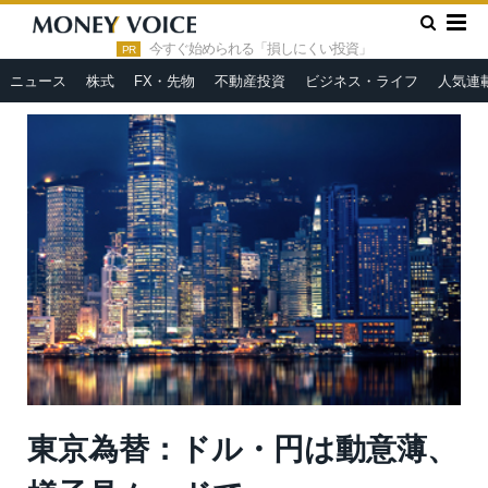
»
»
HOME
市況ヘッドライン
東京為替：ドル・円は動意薄、様
子見ムードで
今すぐ始められる「損しにくい投資」
PR
ニュース
株式
FX・先物
不動産投資
ビジネス・ライフ
人気連
東京為替：ドル・円は動意薄、