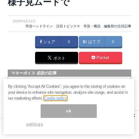
様子見ムードで
2026年6月12日
市況ヘッドライン
、
注目トピックス 市況・概況
、
編集部の注目記事
シェア
0
はてブ
0
Pocket
ポスト
マネーボイス 必読の記事
急騰後に急落「パワーエックス」株は買いか？蓄電池銘柄の
By clicking “Accept All Cookies”, you agree to the storing of cookies on
将来性とリスク
your device to enhance site navigation, analyze site usage, and assist in
過去最高益「サンリオ」は買いか？決算で見えた“強い事
our marketing efforts.
Coolie policy
業”と“脆い統治”の同居
ok
村田製作所なぜ株価3.8倍急騰？AIデータセンター需要の期待
×
度と投資戦略
settings
「蓄電所」設置ブームで恩恵！株価上昇が見込める日本企業4
社