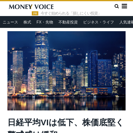
»
»
HOME
市況ヘッドライン
日経平均VIは低下、株価底堅く警
戒感は緩和
今すぐ始められる「損しにくい投資」
PR
ニュース
株式
FX・先物
不動産投資
ビジネス・ライフ
人気連
日経平均VIは低下、株価底堅く