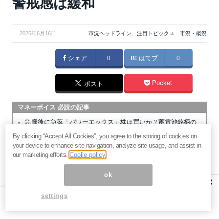
警戒感は緩和
2026年6月16日
市況ヘッドライン
、
注目トピックス 市況・概況
シェア
0
はてブ
0
Pocket
ポスト
マネーボイス 必読の記事
急騰後に急落「パワーエックス」株は買いか？蓄電池銘柄の
将来性とリスク
By clicking “Accept All Cookies”, you agree to the storing of cookies on
your device to enhance site navigation, analyze site usage, and assist in
過去最高益「サンリオ」は買いか？決算で見えた“強い事
our marketing efforts.
Coolie policy
業”と“脆い統治”の同居
村田製作所なぜ株価3.8倍急騰？AIデータセンター需要の期待
ok
×
度と投資戦略
「蓄電所」設置ブームで恩恵！株価上昇が見込める日本企業4
settings
社
暗号通貨が国際決済の新標準になる日。2027年から始まるフ