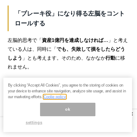
「ブレーキ役」になり得る左脳をコント
ロールする
左脳的思考で「
資産1億円を達成しなければ…
」と考え
ている人は、同時に「
でも、失敗して損をしたらどう
しよう
」とも考えます。そのため、なかなか
行動
に移
れません。
右脳的思考は、
目標を達成した後の自分の姿
を先に想
By clicking “Accept All Cookies”, you agree to the storing of cookies on
像しますから、
行動に早く移る
ことができ、成果が上
your device to enhance site navigation, analyze site usage, and assist in
our marketing efforts.
Coolie policy
がります。
ok
左脳的思考＝しなければならない
×
右脳的思考＝ぜひやってみたい
settings