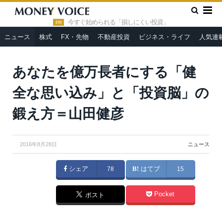
»
»
HOME
ニュース
あなたを億万長者にする「健全な思い込
み」と「投資脳」の鍛え方＝山田健彦
今すぐ始められる「損しにくい投資」
PR
ニュース
株式
FX・先物
不動産投資
ビジネス・ライフ
人気連
あなたを億万長者にする「健
全な思い込み」と「投資脳」の
鍛え方＝山田健彦
2016年8月28日
ニュース
シェア
78
はてブ
15
Pocket
ポスト