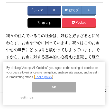
シェア
8
はてブ
4
Pocket
ポスト
我々の住んでいるこの社会は、好むと好まざるとに関
わらず、お金を中心に回っています。我々はこのお金
中心の世界にどっぷりと漬かってしまっています。で
すから、お金に対する基本的な心構えは意識して確立
しておいた方が良いのです。（『
資産1億円への道
』山
By clicking “Accept All Cookies”, you agree to the storing of cookies on
田健彦）
your device to enhance site navigation, analyze site usage, and assist in
our marketing efforts.
Coolie policy
ok
×
金銭トラブルに巻き込まれやすい
settings
日本人が知るべき3つの法則