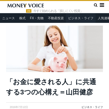
»
»
HOME
ビジネス・ライフ
「お金に愛される人」に共通する
3つの心構え＝山田健彦
今すぐ始められる「損しにくい投資」
PR
ニュース
株式
FX・先物
不動産投資
ビジネス・ライフ
人気連
「お金に愛される人」に共通
する3つの心構え＝山田健彦
2016年7月12日
ビジネス・ライフ