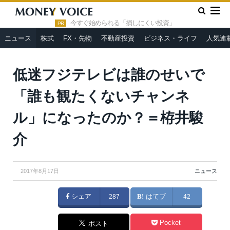
»
»
HOME
ニュース
低迷フジテレビは誰のせいで「誰も観たく
ないチャンネル」になったのか？＝栫井駿介
今すぐ始められる「損しにくい投資」
PR
ニュース
株式
FX・先物
不動産投資
ビジネス・ライフ
人気連
Olga Kashubin / Shutterstock.com
低迷フジテレビは誰のせいで
「誰も観たくないチャンネ
ル」になったのか？＝栫井駿
介
2017年8月17日
ニュース
シェア
287
はてブ
42
Pocket
ポスト