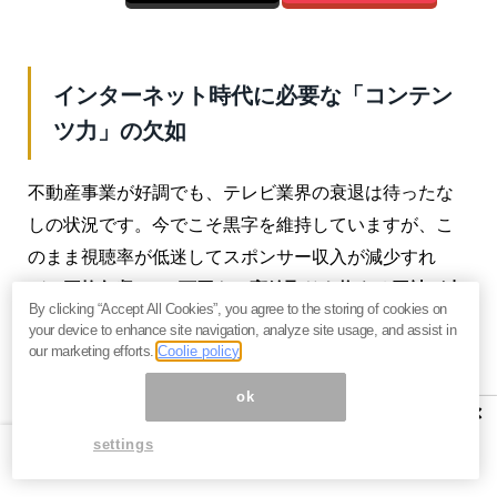
インターネット時代に必要な「コンテン
ツ力」の欠如
不動産事業が好調でも、テレビ業界の衰退は待ったな
しの状況です。今でこそ黒字を維持していますが、こ
のまま視聴率が低迷してスポンサー収入が減少すれ
ば、
平均年収1,500万円もの高給取りを抱える同社が赤
By clicking “Accept All Cookies”, you agree to the storing of cookies on
字に転落するのは時間の問題
です。
your device to enhance site navigation, analyze site usage, and assist in
our marketing efforts.
Coolie policy
フジテレビがここまで凋落してしまった要因は何でし
ok
ょうか。私は、
いまだに過去の栄光にとりつかれてい
×
る
ことだと考えます。
settings
フジテレビの番組を見ていてつまらないと思うのは、