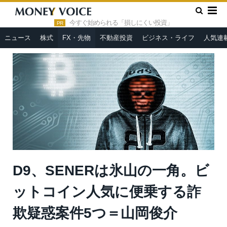
»
»
HOME
FX・先物
D9、SENERは氷山の一角。ビットコイ
ン人気に便乗する詐欺疑惑案件5つ＝山岡俊介
今すぐ始められる「損しにくい投資」
PR
ニュース
株式
FX・先物
不動産投資
ビジネス・ライフ
人気連
D9、SENERは氷山の一角。ビ
ットコイン人気に便乗する詐
欺疑惑案件5つ＝山岡俊介