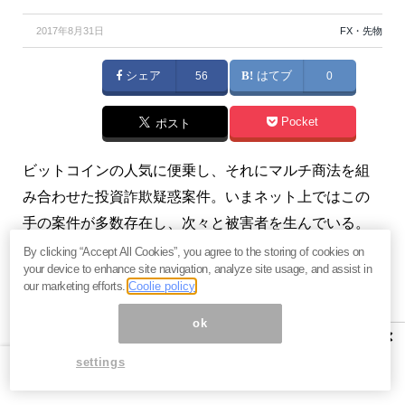
2017年8月31日
FX・先物
シェア
56
はてブ
0
Pocket
ポスト
ビットコインの人気に便乗し、それにマルチ商法を組
み合わせた投資詐欺疑惑案件。いまネット上ではこの
手の案件が多数存在し、次々と被害者を生んでいる。
（『
アクセスジャーナル・メルマガ版
』山岡俊介）
By clicking “Accept All Cookies”, you agree to the storing of cookies on
your device to enhance site navigation, analyze site usage, and assist in
our marketing efforts.
Coolie policy
※本記事は有料メルマガ『
アクセスジャーナル・メルマ
ガ版
』2017年8月28日号の一部抜粋です。ご興味をお
ok
×
持ちの方はぜひこの機会にバックナンバー含め
今月分
settings
すべて無料のお試し購読
をどうぞ。