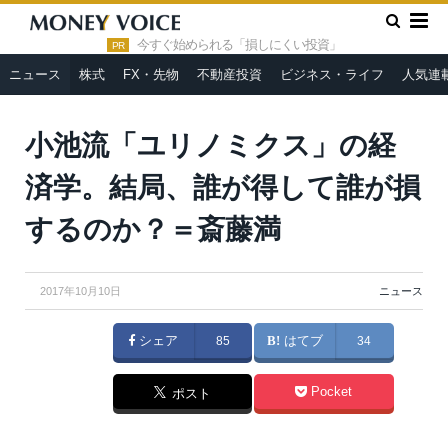
»
»
HOME
ニュース
小池流「ユリノミクス」の経済学。結局、
誰が得して誰が損するのか？＝斎藤満
今すぐ始められる「損しにくい投資」
PR
ニュース
株式
FX・先物
不動産投資
ビジネス・ライフ
人気連
From
Wikimedia Commons
小池流「ユリノミクス」の経
済学。結局、誰が得して誰が損
するのか？＝斎藤満
2017年10月10日
ニュース
シェア
85
はてブ
34
Pocket
ポスト